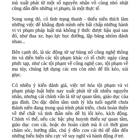
mà xuất phát từ một số nguyên nhân vô cùng nhỏ nhặt
cũng dẫn đến những vi phạm, là một thực tế.
Song song đó, có tình trạng thanh - thiếu niên thích làm
những việc để khẳng định mình nên bất chấp những hành
vi vi phạm pháp luật mà không ý thức được hậu quả sau
đó, như đua xe, bạo lực học đường, lập băng nhóm đánh
nhau...
Bên cạnh đó, là tác động từ sự bùng nổ công nghệ thông
tin và diễn biến các tội phạm khác có tổ chức ngày càng
phức tạp, như các tội phạm về công nghệ cao, tội phạm về
ma túy, chúng lợi dụng các em còn nhỏ để lôi kéo, xúi
giục.
Có nhiều ý kiến đánh giá, việc trẻ hóa tội phạm và vi
phạm pháp luật hiện nay xuất phát từ rất nhiều nguyên
nhân, nhưng cái chính vẫn là từ sự quan tâm, giáo dục của
gia đình. Do đặc điểm tâm sinh lý lứa tuổi người chưa
thành niên đang trong quá trình phát triển, chưa hoàn thiện
về thể chất và tinh thần nên dễ bị lôi kéo, kích động.
Chính vì thế, nếu các bậc phụ huynh thiếu sự quan tâm,
giáo dục con cái, hoặc do hoàn cảnh mà ít có thời gian
chăm sóc, hướng dẫn, chú ý đến con cái thì dễ dẫn đến
những biểu hiện tiêu cực về suy nghĩ và hành động ở trẻ.