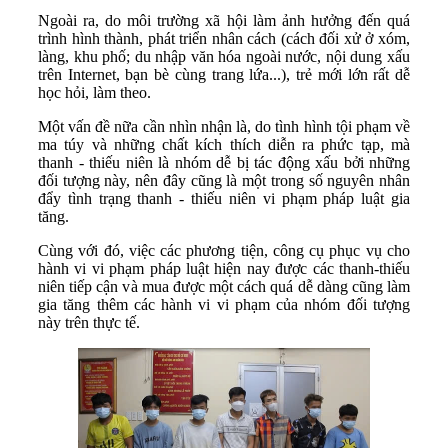
Ngoài ra, do môi trường xã hội làm ảnh hưởng đến quá
trình hình thành, phát triển nhân cách (cách đối xử ở xóm,
làng, khu phố; du nhập văn hóa ngoài nước, nội dung xấu
trên Internet, bạn bè cùng trang lứa...), trẻ mới lớn rất dễ
học hỏi, làm theo.
Một vấn đề nữa cần nhìn nhận là, do tình hình tội phạm về
ma túy và những chất kích thích diễn ra phức tạp, mà
thanh - thiếu niên là nhóm dễ bị tác động xấu bởi những
đối tượng này, nên đây cũng là một trong số nguyên nhân
đẩy tình trạng thanh - thiếu niên vi phạm pháp luật gia
tăng.
Cùng với đó, việc các phương tiện, công cụ phục vụ cho
hành vi vi phạm pháp luật hiện nay được các thanh-thiếu
niên tiếp cận và mua được một cách quá dễ dàng cũng làm
gia tăng thêm các hành vi vi phạm của nhóm đối tượng
này trên thực tế.