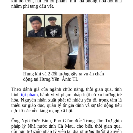
khi bỏ trốn, hai tên tội phạm “nhí” đã phóng hoả đốt nhà
nhằm phi tang dấu vết.
Hung khí và 2 đối tượng gây ra vụ án chấn
động tại Hưng Yên. Ảnh: TL
Theo đánh giá của ngành chức năng, thời gian qua, tình
hình
tội phạm
, hành vi vi phạm pháp luật có xu hướng trẻ
hóa. Nguyên nhân xuất phát từ nhiều yếu tố, trọng tâm là
thiếu sự giáo dục, quản lý từ gia đình và sự tác động tiêu
cực từ các nền tảng mạng xã hội.
Ông Ngô Ðức Bính, Phó Giám đốc Trung tâm Trợ giúp
pháp lý Nhà nước tỉnh Cà Mau, cho biết, thời gian qua,
đội ngũ trợ giúp pháp lý viên tại địa phương thường xuyên