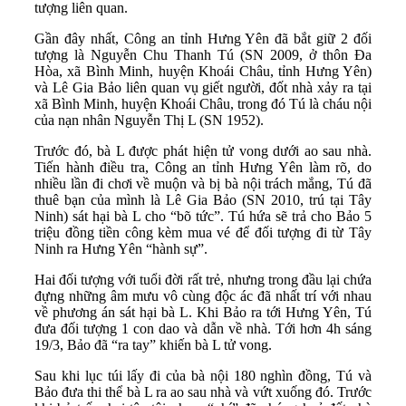
tượng liên quan.
Gần đây nhất, Công an tỉnh Hưng Yên đã bắt giữ 2 đối
tượng là Nguyễn Chu Thanh Tú (SN 2009, ở thôn Đa
Hòa, xã Bình Minh, huyện Khoái Châu, tỉnh Hưng Yên)
và Lê Gia Bảo liên quan vụ giết người, đốt nhà xảy ra tại
xã Bình Minh, huyện Khoái Châu, trong đó Tú là cháu nội
của nạn nhân Nguyễn Thị L (SN 1952).
Trước đó, bà L được phát hiện tử vong dưới ao sau nhà.
Tiến hành điều tra, Công an tỉnh Hưng Yên làm rõ, do
nhiều lần đi chơi về muộn và bị bà nội trách mắng, Tú đã
thuê bạn của mình là Lê Gia Bảo (SN 2010, trú tại Tây
Ninh) sát hại bà L cho “bõ tức”. Tú hứa sẽ trả cho Bảo 5
triệu đồng tiền công kèm mua vé để đối tượng đi từ Tây
Ninh ra Hưng Yên “hành sự”.
Hai đối tượng với tuổi đời rất trẻ, nhưng trong đầu lại chứa
đựng những âm mưu vô cùng độc ác đã nhất trí với nhau
về phương án sát hại bà L. Khi Bảo ra tới Hưng Yên, Tú
đưa đối tượng 1 con dao và dẫn về nhà. Tới hơn 4h sáng
19/3, Bảo đã “ra tay” khiến bà L tử vong.
Sau khi lục túi lấy đi của bà nội 180 nghìn đồng, Tú và
Bảo đưa thi thể bà L ra ao sau nhà và vứt xuống đó. Trước