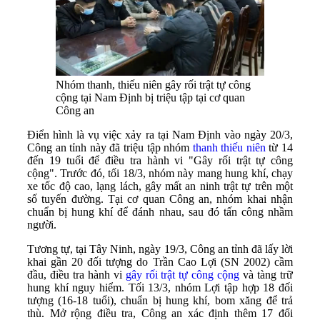
Nhóm thanh, thiếu niên gây rối trật tự công
cộng tại Nam Định bị triệu tập tại cơ quan
Công an
Điển hình là vụ việc xảy ra tại Nam Định vào ngày 20/3,
Công an tỉnh này đã triệu tập nhóm
thanh thiếu niên
từ 14
đến 19 tuổi để điều tra hành vi "Gây rối trật tự công
cộng". Trước đó, tối 18/3, nhóm này mang hung khí, chạy
xe tốc độ cao, lạng lách, gây mất an ninh trật tự trên một
số tuyến đường. Tại cơ quan Công an, nhóm khai nhận
chuẩn bị hung khí để đánh nhau, sau đó tấn công nhầm
người.
Tương tự, tại Tây Ninh, ngày 19/3, Công an tỉnh đã lấy lời
khai gần 20 đối tượng do Trần Cao Lợi (SN 2002) cầm
đầu, điều tra hành vi
gây rối trật tự công cộng
và tàng trữ
hung khí nguy hiểm. Tối 13/3, nhóm Lợi tập hợp 18 đối
tượng (16-18 tuổi), chuẩn bị hung khí, bom xăng để trả
thù. Mở rộng điều tra, Công an xác định thêm 17 đối