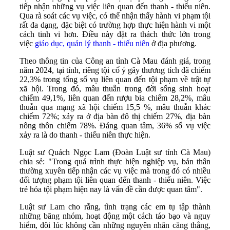
tiếp nhận những vụ việc liên quan đến thanh - thiếu niên.
Qua rà soát các vụ việc, có thể nhận thấy hành vi phạm tội
rất đa dạng, đặc biệt có trường hợp thực hiện hành vi một
cách tinh vi hơn. Ðiều này đặt ra thách thức lớn trong
việc
giáo dục, quản lý thanh - thiếu niên
ở địa phương.
Theo thông tin của Công an tỉnh Cà Mau đánh giá, trong
năm 2024, tại tỉnh, riêng tội cố ý gây thương tích đã chiếm
22,3% trong tổng số vụ liên quan đến tội phạm về trật tự
xã hội. Trong đó, mâu thuẫn trong đời sống sinh hoạt
chiếm 49,1%, liên quan đến rượu bia chiếm 28,2%, mâu
thuẫn qua mạng xã hội chiếm 15,5 %, mâu thuẫn khác
chiếm 72%; xảy ra ở địa bàn đô thị chiếm 27%, địa bàn
nông thôn chiếm 78%. Ðáng quan tâm, 36% số vụ việc
xảy ra là do thanh - thiếu niên thực hiện.
Luật sư Quách Ngọc Lam (Ðoàn Luật sư tỉnh Cà Mau)
chia sẻ: "Trong quá trình thực hiện nghiệp vụ, bản thân
thường xuyên tiếp nhận các vụ việc mà trong đó có nhiều
đối tượng phạm tội liên quan đến thanh - thiếu niên. Việc
trẻ hóa tội phạm hiện nay là vấn đề cần được quan tâm".
Luật sư Lam cho rằng, tình trạng các em tụ tập thành
những băng nhóm, hoạt động một cách táo bạo và nguy
hiểm, đôi lúc không cần những nguyên nhân căng thẳng,