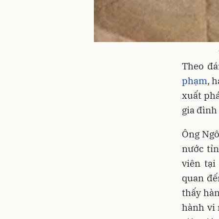
Theo đá
phạm
, 
xuất phá
gia đình
Ông Ngô
nước tỉn
viên tạ
quan đến
thấy hàn
hành vi 