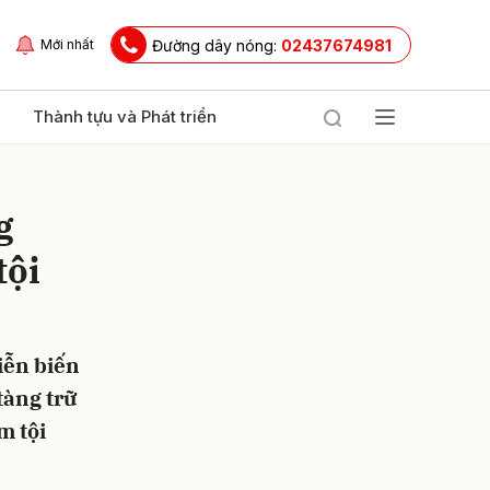
Đường dây nóng:
02437674981
Mới nhất
Thành tựu và Phát triển
g
tội
iễn biến
ửi
tàng trữ
m tội