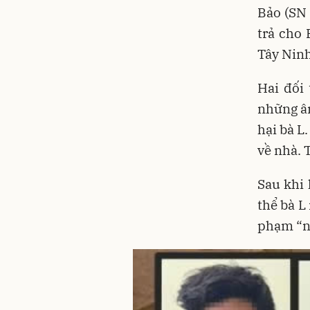
Bảo (SN 
trả cho 
Tây Ninh
Hai đối 
những âm
hại bà L
về nhà. 
Sau khi 
thể bà L
phạm “nh