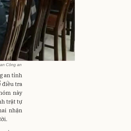
quan Công an
g an tỉnh
 điều tra
 nhóm này
h trật tự
hai nhận
ời.