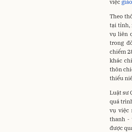
việc
giáo
Theo thô
tại tỉnh
vụ liên 
trong đ
chiếm 2
khác ch
thôn chi
thiếu ni
Luật sư 
quá trìn
vụ việc
thanh - 
được qu