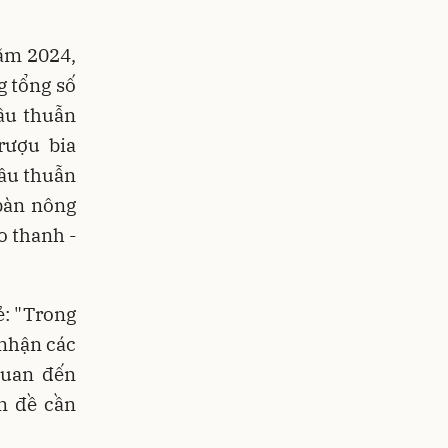
năm 2024,
g tổng số
mâu thuẫn
rượu bia
âu thuẫn
bàn nông
o thanh -
ẻ: "Trong
 nhận các
quan đến
ấn đề cần