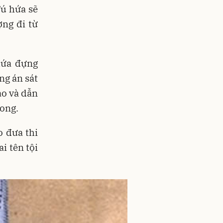
Tú hứa sẽ
ợng đi từ
chứa đựng
ng án sát
ao và dẫn
vong.
o đưa thi
i tên tội