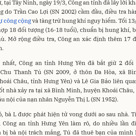
, tại Tây Ninh, ngày 19/3, Công an tỉnh đã lấy lời kh
g do Trần Cao Lợi (SN 2002) cầm đầu, điều tra hà
 tự công cộng
và tàng trữ hung khí nguy hiểm. Tối 1
hợp 18 đối tượng (16-18 tuổi), chuẩn bị hung khí,
hù. Mở rộng điều tra, Công an xác định thêm 17 
n.
 nhất, Công an tỉnh Hưng Yên đã bắt giữ 2 đối 
Chu Thanh Tú (SN 2009, ở thôn Đa Hòa, xã Bì
oái Châu, tỉnh Hưng Yên) và Lê Gia Bảo liên qua
ốt nhà xảy ra tại xã Bình Minh, huyện Khoái Châu,
áu nội của nạn nhân Nguyễn Thị L (SN 1952).
, bà L được phát hiện tử vong dưới ao sau nhà. 
a, Công an tỉnh Hưng Yên làm rõ, do nhiều lần đi
 bị bà nội trách mắng, Tú đã thuê bạn của mình l