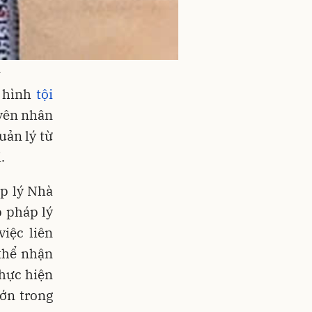
L
h hình
tội
uyên nhân
uản lý từ
.
p lý Nhà
p pháp lý
iệc liên
 thể nhận
thực hiện
lớn trong