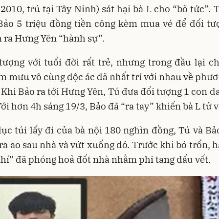
2010, trú tại Tây Ninh) sát hại bà L cho “bõ tức”. 
Bảo 5 triệu đồng tiền công kèm mua vé để đối tư
 ra Hưng Yên “hành sự”.
tượng với tuổi đời rất trẻ, nhưng trong đầu lại 
 mưu vô cùng độc ác đã nhất trí với nhau về phươ
. Khi Bảo ra tới Hưng Yên, Tú đưa đối tượng 1 con d
Tới hơn 4h sáng 19/3, Bảo đã “ra tay” khiến bà L tử 
lục túi lấy đi của bà nội 180 nghìn đồng, Tú và Bả
 ra ao sau nhà và vứt xuống đó. Trước khi bỏ trốn, ha
í” đã phóng hoả đốt nhà nhằm phi tang dấu vết.