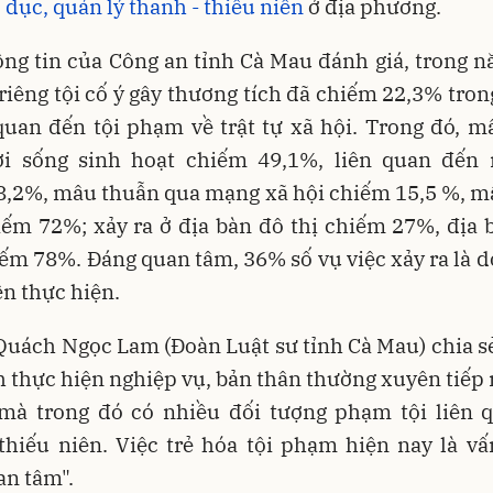
 dục, quản lý thanh - thiếu niên
ở địa phương.
ng tin của Công an tỉnh Cà Mau đánh giá, trong 
, riêng tội cố ý gây thương tích đã chiếm 22,3% tron
quan đến tội phạm về trật tự xã hội. Trong đó, 
ời sống sinh hoạt chiếm 49,1%, liên quan đến 
8,2%, mâu thuẫn qua mạng xã hội chiếm 15,5 %, m
iếm 72%; xảy ra ở địa bàn đô thị chiếm 27%, địa 
ếm 78%. Ðáng quan tâm, 36% số vụ việc xảy ra là d
ên thực hiện.
Quách Ngọc Lam (Ðoàn Luật sư tỉnh Cà Mau) chia s
h thực hiện nghiệp vụ, bản thân thường xuyên tiếp
 mà trong đó có nhiều đối tượng phạm tội liên 
thiếu niên. Việc trẻ hóa tội phạm hiện nay là v
an tâm".