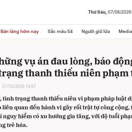
Thứ Sáu,
07/08/2026
bình luận
Bản làng hôm nay
Sắc màu 54
Người giữ lửa
Media
hững vụ án đau lòng, báo độn
 trạng thanh thiếu niên phạm 
21/03/2025 16:57
 tình trạng thanh thiếu niên vi phạm pháp luật d
Hủy
G
 liên quan đến hành vi gây rối trật tự công cộng, 
 nguy hiểm có xu hướng gia tăng, với độ tuổi phạ
g trẻ hóa.