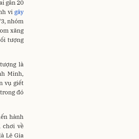
ai gần 20
nh vi
gây
3/3, nhóm
 bom xăng
đối tượng
tượng là
nh Minh,
n vụ giết
 trong đó
Tiến hành
 chơi về
à Lê Gia