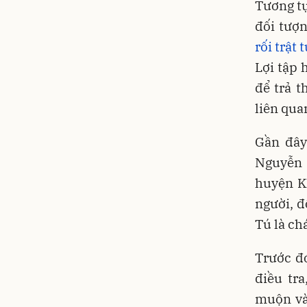
Tương tự
đối tượn
rối trật
Lợi tập 
để trả t
liên qua
Gần đây
Nguyễn 
huyện Kh
người, đ
Tú là ch
Trước đó
điều tr
muộn và