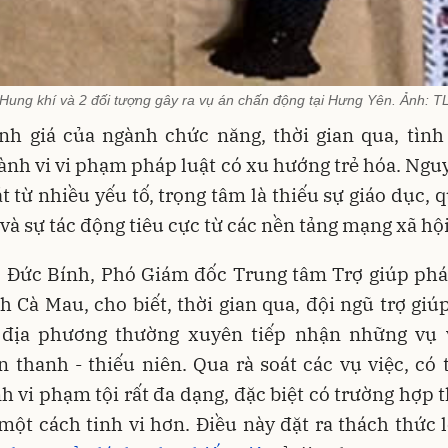
Hung khí và 2 đối tượng gây ra vụ án chấn động tại Hưng Yên. Ảnh: T
nh giá của ngành chức năng, thời gian qua, tìn
hành vi vi phạm pháp luật có xu hướng trẻ hóa. Ng
t từ nhiều yếu tố, trọng tâm là thiếu sự giáo dục, q
 và sự tác động tiêu cực từ các nền tảng mạng xã hội
 Ðức Bính, Phó Giám đốc Trung tâm Trợ giúp phá
h Cà Mau, cho biết, thời gian qua, đội ngũ trợ giú
i địa phương thường xuyên tiếp nhận những vụ v
 thanh - thiếu niên. Qua rà soát các vụ việc, có
h vi phạm tội rất đa dạng, đặc biệt có trường hợp 
một cách tinh vi hơn. Ðiều này đặt ra thách thức 