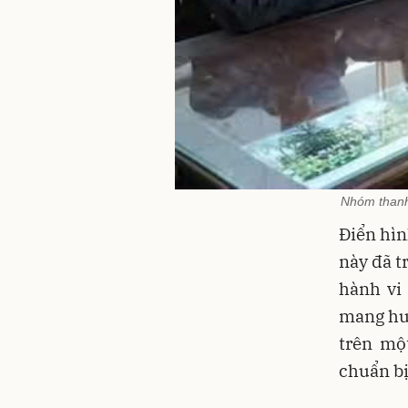
Nhóm thanh,
Điển hìn
này đã t
hành vi 
mang hun
trên mộ
chuẩn bị