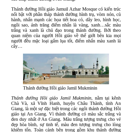
Thánh đường Hồi giáo Jamuil Azhar Mosque có kiến trúc
nổi bật với phần tháp thánh đường hình trụ, vòm nón, củ
hành, nhấn mạnh các họa tiết hoa cỏ, dây leo, hình học,
ngôi sao, ánh trăng điểm nhấn là vàng, xanh…sắc màu
trắng và xanh là chủ đạo trong thánh đường. Bởi theo
quan niệm của người Hồi giáo về thế giới bên kia mọi
người đều mặc loại gấm lụa tốt, điểm nhấn màu xanh lá
cây…
Thánh đường Hồi giáo Jamil Mukminin
Thánh đường Hồi giáo Jamil Mukminin
, nằm tại kênh
Chà Và, xã Vĩnh Hanh, huyện Châu Thành, tỉnh An
Giang, là một sự đặc biệt trong các ngôi thánh đường Hồi
giáo tại An Giang. Vì thánh đường có màu sắc trắng và
đen duy nhất ở An Giang. Màu trắng tượng trưng cho vẻ
đẹp hòa bình, sự tinh tế, màu đen tượng trưng cho lòng
khiêm tốn. Toàn cảnh bên trong gồm khu thánh đường