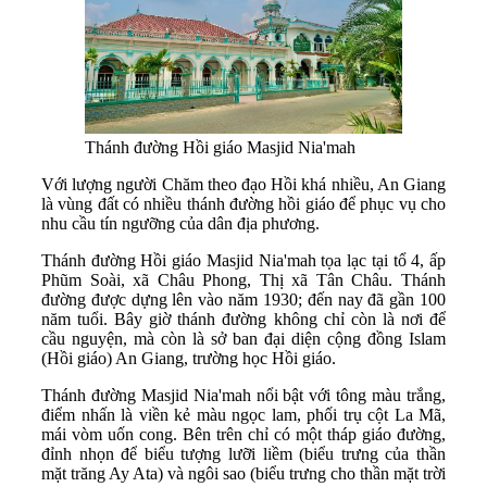
Thánh đường Hồi giáo Masjid Nia'mah
Với lượng người Chăm theo đạo Hồi khá nhiều, An Giang
là vùng đất có nhiều thánh đường hồi giáo để phục vụ cho
nhu cầu tín ngưỡng của dân địa phương.
Thánh đường Hồi giáo Masjid Nia'mah tọa lạc tại tổ 4, ấp
Phũm Soài, xã Châu Phong, Thị xã Tân Châu. Thánh
đường được dựng lên vào năm 1930; đến nay đã gần 100
năm tuổi. Bây giờ thánh đường không chỉ còn là nơi để
cầu nguyện, mà còn là sở ban đại diện cộng đồng Islam
(Hồi giáo) An Giang, trường học Hồi giáo.
Thánh đường Masjid Nia'mah nổi bật với tông màu trắng,
điểm nhấn là viền kẻ màu ngọc lam, phối trụ cột La Mã,
mái vòm uốn cong. Bên trên chỉ có một tháp giáo đường,
đỉnh nhọn để biểu tượng lưỡi liềm (biểu trưng của thần
mặt trăng Ay Ata) và ngôi sao (biểu trưng cho thần mặt trời