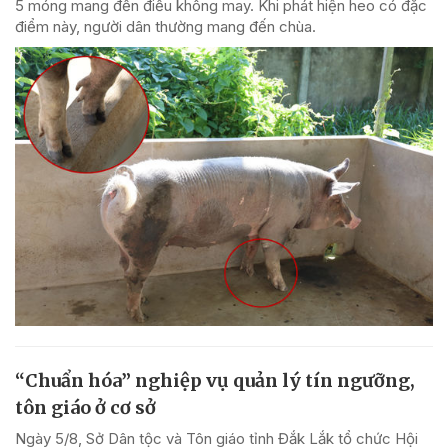
5 móng mang đến điều không may. Khi phát hiện heo có đặc
điểm này, người dân thường mang đến chùa.
“Chuẩn hóa” nghiệp vụ quản lý tín ngưỡng,
tôn giáo ở cơ sở
Ngày 5/8, Sở Dân tộc và Tôn giáo tỉnh Đắk Lắk tổ chức Hội