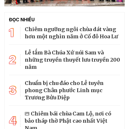
ĐỌC NHIỀU
1
Chiêm ngưỡng ngôi chùa dát vàng
hơn một nghìn năm ở Cố đô Hoa Lư
Lễ tắm Bà Chúa Xứ núi Sam và
2
những truyền thuyết lưu truyền 200
năm
Chuẩn bị chu đáo cho Lễ tuyên
3
phong Chân phước Linh mục
Trương Bửu Diệp
Chiêm bái chùa Cam Lộ, nơi có
4
bảo tháp thờ Phật cao nhất Việt
Nam