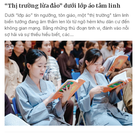
“Thị trường lừa đảo” dưới lớp áo tâm linh
Dưới “lớp áo” tín ngưỡng, tôn giáo, một "thị trường" tâm linh
biến tướng đang âm thầm len lỏi từ ngõ hẻm khu dân cư đến
không gian mạng. Bằng những thủ đoạn tinh vi, đánh vào nỗi
sợ hãi và sự thiếu hiểu biết, các...