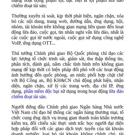
mạng hoạt động phạm tội, đặc biệt là tội phạm lừa đảo
chiếm đoạt tài sản;
Thường xuyên rà soát, kịp thời phát hiện, ngăn chặn, xóa
bỏ các nội dung, trang web, đường dẫn, ứng dụng, hội,
nhóm, tài khoản trên không gian mạng liên quan đến hoạt
động lừa đảo, cuộc gọi, tin nhắn nghi vấn lừa đảo, nhất là
các cuộc gọi từ nước ngoài, cuộc gọi sử dụng công nghệ
VoIP, ứng dụng OTT...
Thủ tướng Chính phủ giao Bộ Quốc phòng chỉ đạo các
lực lượng tổ chức trinh sát, giám sát, thu thập thông tin,
phân tích, đánh giá, nắm chắc tình hình trên không gian
mạng để kịp thời có biện pháp đối phó với các hoạt động
ảnh hưởng đến quốc phòng, an ninh; phối hợp chặt chẽ
với Bộ Công an, Bộ KH&CN chủ động phát hiện, nhận
diện, ngăn chặn, xử lý các trang web, địa chỉ IP, ứng
dụng,
phần mềm độc hại
sử dụng trong hoạt động
lừa đảo
chiếm đoạt tài sản
.
Người đứng đầu Chính phủ giao Ngân hàng Nhà nước
Việt Nam chỉ đạo hệ thống các ngân hàng thương mại, tổ
chức cung ứng dịch vụ trung gian thanh toán khẩn trương
kiểm tra, đối chiếu xác thực sinh trắc học người đại diện
hợp pháp đối với các giao dịch trực tuyến của tài khoản
doanh nghiệp; loại bỏ tài khoản không chính chủ, tài