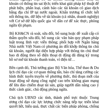
khoản có thông tin sai lệch; triển khai giải pháp kỹ thuật để
phát hiện, phân loại, cảnh báo các tài khoản có giao dịch
bằng địa chỉ IP tại nước ngoài. Khẩn trương tổ chức kết
nối thông tin, dữ liệu về tài khoản (cá nhân, doanh nghiệp)
với Cơ sở dữ liệu quốc gia về dân cư để xác thực, phòng
ngừa tội phạm.
Bộ KH&CN rà soát, sửa đổi, bổ sung hoặc đề xuất cấp có
thẩm quyền sửa đổi, bổ sung các văn bản quy phạm pháp
luật trong lĩnh vực viễn thông; phối hợp với Ngân hàng
Nhà nước Việt Nam có phương án đối khớp thông tin chủ
tài khoản, người đại diện hợp pháp với thông tin chủ thuê
bao di động theo số điện thoại di động đã đăng ký trong
hồ sơ mở tài khoản thanh toán, ví điện tử…
Bên cạnh đó, Thủ tướng giao Bộ Văn hóa, Thể thao & Du
lịch chỉ đạo các cơ quan thông tấn, báo chí tăng cường các
hình thức tuyên truyền về phương thức, thủ đoạn mới của
hoạt động sử dụng công nghệ cao trên không gian mạng
để lừa đảo chiếm đoạt tài sản, giúp người dân nâng cao ý
thức cảnh giác, chủ động phòng ngừa.
Chủ tịch UBND các tỉnh, thành phố trực thuộc Trung
ương chỉ đạo các lực lượng chức năng tiếp tục triển khai
quyết liệt, hiệu quả, thực chất các biện pháp phòng, chống