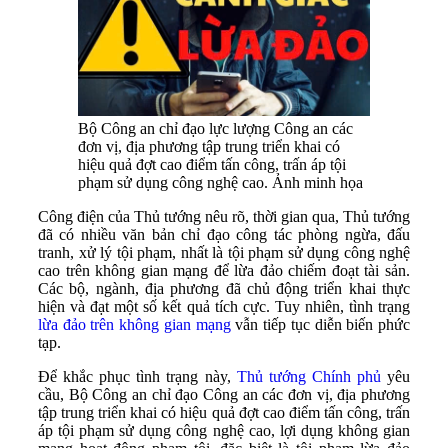
Bộ Công an chỉ đạo lực lượng Công an các
đơn vị, địa phương tập trung triển khai có
hiệu quả đợt cao điểm tấn công, trấn áp tội
phạm sử dụng công nghệ cao. Ảnh minh họa
Công điện của Thủ tướng nêu rõ, thời gian qua, Thủ tướng
đã có nhiều văn bản chỉ đạo công tác phòng ngừa, đấu
tranh, xử lý tội phạm, nhất là tội phạm sử dụng công nghệ
cao trên không gian mạng để lừa đảo chiếm đoạt tài sản.
Các bộ, ngành, địa phương đã chủ động triển khai thực
hiện và đạt một số kết quả tích cực. Tuy nhiên, tình trạng
lừa đảo trên không gian mạng
vẫn tiếp tục diễn biến phức
tạp.
Để khắc phục tình trạng này,
Thủ tướng Chính phủ
yêu
cầu, Bộ Công an chỉ đạo Công an các đơn vị, địa phương
tập trung triển khai có hiệu quả đợt cao điểm tấn công, trấn
áp tội phạm sử dụng công nghệ cao, lợi dụng không gian