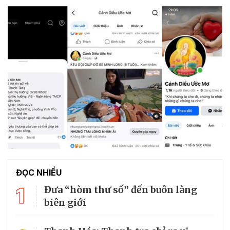
ĐỌC NHIỀU
1
Đưa “hòm thư số” đến buôn làng
biên giới