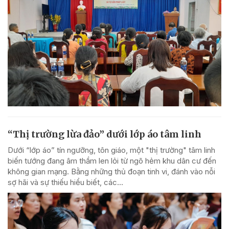
“Thị trường lừa đảo” dưới lớp áo tâm linh
Dưới “lớp áo” tín ngưỡng, tôn giáo, một "thị trường" tâm linh
biến tướng đang âm thầm len lỏi từ ngõ hẻm khu dân cư đến
không gian mạng. Bằng những thủ đoạn tinh vi, đánh vào nỗi
sợ hãi và sự thiếu hiểu biết, các...