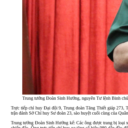
Trung tướng Đoàn Sinh Hưởng, nguyên Tư lệnh Binh chủng
Trực tiếp chỉ huy Đại đội 9, Trung đoàn Tăng Thiết giáp 273,
trận đánh Sở Chỉ huy Sư đoàn 23, sào huyệt cuối cùng của Qu
Trung tướng Đoàn Sinh Hưởng kể: Các ông được trang bị loại xe 
chiến đấu. Ông trực tiếp chỉ huy xe tăng số hiệu 980 dẫn đầu độ