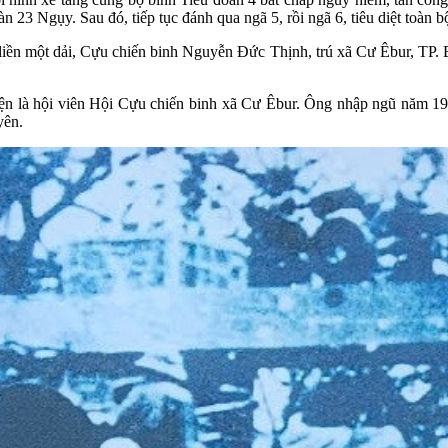
 Ngụy. Sau đó, tiếp tục đánh qua ngã 5, rồi ngã 6, tiêu diệt toàn bộ l
liền một dải, Cựu chiến binh Nguyễn Đức Thịnh, trú xã Cư Êbur, TP. B
ện là hội viên Hội Cựu chiến binh xã Cư Êbur. Ông nhập ngũ năm 19
yên.