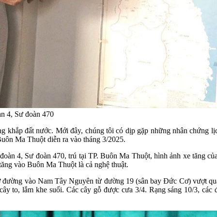
n 4, Sư đoàn 470
g khắp đất nước. Mới đây, chúng tôi có dịp gặp những nhân chứng lị
Buôn Ma Thuột diễn ra vào tháng 3/2025.
đoàn 4, Sư đoàn 470, trú tại TP. Buôn Ma Thuột, hình ảnh xe tăng c
 tăng vào Buôn Ma Thuột là cả nghệ thuật.
ở đường vào Nam Tây Nguyên từ đường 19 (sân bay Đức Cơ) vượt qua c
y to, lắm khe suối. Các cây gỗ được cưa 3/4. Rạng sáng 10/3, các đ