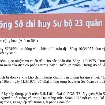
 cộng hòa. (Ảnh tư liệu)
sông SêRêPôk cơ động vào chiếm lĩnh trận địa. Sáng 10/3/1975, đơn 
 cờ hy sinh.
m, giao nhiệm vụ chiến đấu cho các phân đội. Sáng 11/3/1975, Trung
m mưu của địch có phòng trưng bày “Chiến lợi phẩm”, trong đó có lá 
ch bị dồn về khu kho đạn, nhưng chúng vẫn chống trả quyết liệt. "Lợi
 Đúng 10h30 ngày 11/3/1975, cờ Giải phóng tung bay trên Sư đoàn 23
ế kỷ xây dựng, phát triển Đắk Lắk”, Đại tá, PGS, TS. Nguyễn Văn Sá
 Nguyên nói riêng và trong Đại thắng mùa Xuân 1975 nói chung. Đó 
ng trong sự nghiệp đấu tranh giải phóng dân tộc.