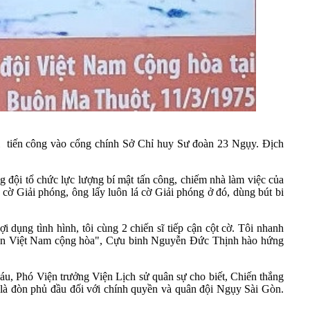
vị tiến công vào cổng chính Sở Chỉ huy Sư đoàn 23 Ngụy. Địch
 đội tổ chức lực lượng bí mật tấn công, chiếm nhà làm việc của
cờ Giải phóng, ông lấy luôn lá cờ Giải phóng ở đó, dùng bút bi
 dụng tình hình, tôi cùng 2 chiến sĩ tiếp cận cột cờ. Tôi nhanh
 quân Việt Nam cộng hòa", Cựu binh Nguyễn Đức Thịnh hào hứng
u, Phó Viện trưởng Viện Lịch sử quân sự cho biết, Chiến thắng
là đòn phủ đầu đối với chính quyền và quân đội Ngụy Sài Gòn.