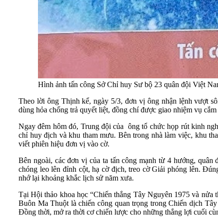
Hình ảnh tấn công Sở Chỉ huy Sư bộ 23 quân đội Việt Nam
Theo lời ông Thịnh kể, ngày 5/3, đơn vị ông nhận lệnh vượt 
dùng hỏa chống trả quyết liệt, đồng chí được giao nhiệm vụ cắm
Ngay đêm hôm đó, Trung đội của ông tổ chức họp rút kinh nghiệ
chỉ huy địch và khu tham mưu. Bên trong nhà làm việc, khu tha
viết phiên hiệu đơn vị vào cờ.
Bên ngoài, các đơn vị của ta tấn công mạnh từ 4 hướng, quân đị
chóng leo lên đỉnh cột, hạ cờ địch, treo cờ Giải phóng lên.
nhớ lại khoảng khắc lịch sử năm xưa.
Tại Hội thảo khoa học “Chiến thắng Tây Nguyên 1975 và nửa th
Buôn Ma Thuột là chiến công quan trọng trong Chiến dịch Tây
Đồng thời, mở ra thời cơ chiến lược cho những thắng lợi cuối cù