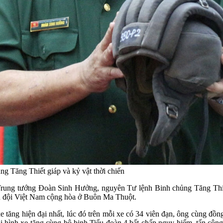
 Tăng Thiết giáp và kỷ vật thời chiến
 Trung tướng Đoàn Sinh Hưởng, nguyên Tư lệnh Binh chủng Tăng Thiế
ân đội Việt Nam cộng hòa ở Buôn Ma Thuột.
tăng hiện đại nhất, lúc đó trên mỗi xe có 34 viên đạn, ông cùng đồn
i hình xe tăng cùng bộ binh Tiểu đoàn 4 bất chấp nguy hiểm, tấn công