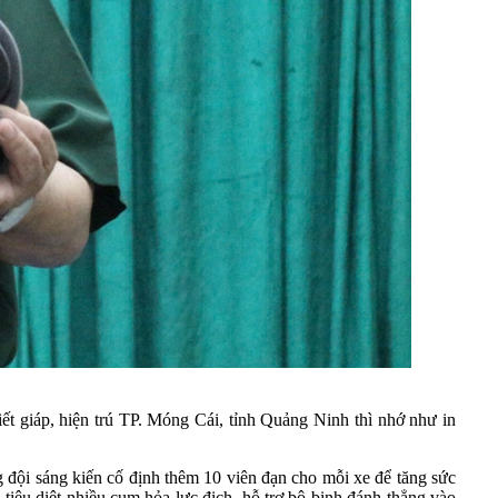
t giáp, hiện trú TP. Móng Cái, tỉnh Quảng Ninh thì nhớ như in
g đội sáng kiến cố định thêm 10 viên đạn cho mỗi xe để tăng sức
 tiêu diệt nhiều cụm hỏa lực địch, hỗ trợ bộ binh đánh thẳng vào