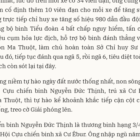
 nhất, lúc đó trên mỗi xe có 34 viên đạn, ông cùng
ến cố định thêm 10 viên đạn cho mỗi xe để tăng s
 trực tiếp chỉ huy xe tăng số hiệu 980 dẫn đầu độ
ng bộ binh Tiểu đoàn 4 bất chấp nguy hiểm, tấn c
ều cụm hỏa lực địch, hỗ trợ bộ binh đánh thẳng 
n Ma Thuột, làm chủ hoàn toàn Sở Chỉ huy Sư
u đó, tiếp tục đánh qua ngã 5, rồi ngã 6, tiêu diệt to
h còn sót lại tại đây.
g niềm tự hào ngày đất nước thống nhất, non sông
, Cựu chiến binh Nguyễn Đức Thịnh, trú xã Cư Ê
 Thuột, thì tự hào kể khoảnh khắc tiếp cận cột c
ng, treo cờ Giải phóng lên.
n binh Nguyễn Đức Thịnh là thương binh hạng 3/4
 Hội Cựu chiến binh xã Cư Êbur. Ông nhập ngũ nă