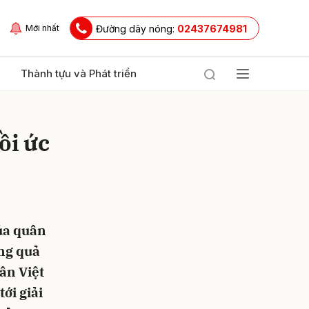
Đường dây nóng:
02437674981
Mới nhất
Thành tựu và Phát triển
ồi ức
ủa quân
ửi
òng quả
ân Việt
ới giải