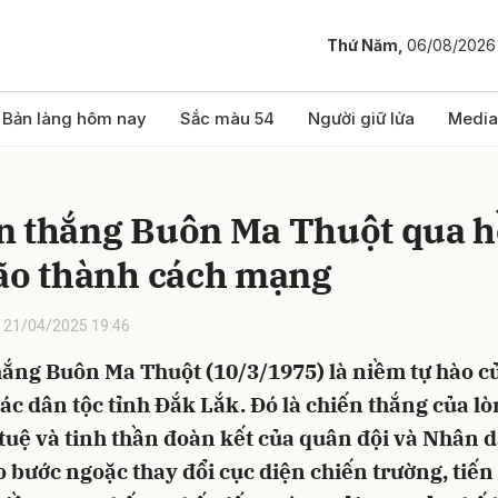
Thứ Năm,
06/08/2026
bình luận
Bản làng hôm nay
Sắc màu 54
Người giữ lửa
Media
n thắng Buôn Ma Thuột qua h
lão thành cách mạng
21/04/2025 19:46
hắng Buôn Ma Thuột (10/3/1975) là niềm tự hào c
Hủy
G
ác dân tộc tỉnh Đắk Lắk. Đó là chiến thắng của l
 tuệ và tinh thần đoàn kết của quân đội và Nhân d
 bước ngoặc thay đổi cục diện chiến trường, tiến t