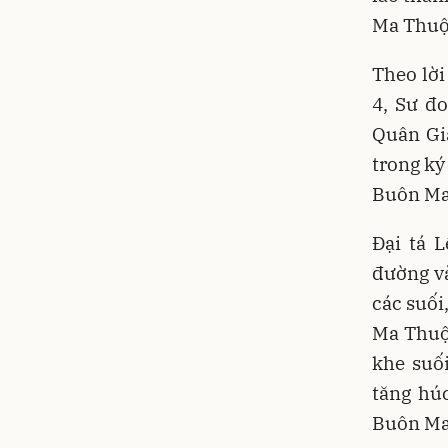
Ma Thuột
Theo lờ
4, Sư đ
Quân Gi
trong ký
Buôn Ma 
Đại tá 
đường v
các suối
Ma Thuột
khe suối
tăng hú
Buôn Ma