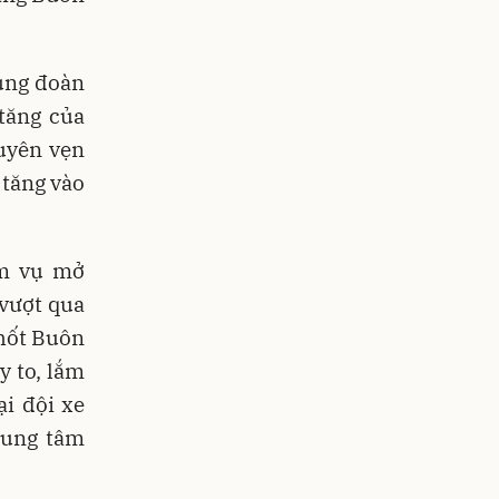
ung đoàn
tăng của
uyên vẹn
 tăng vào
ệm vụ mở
vượt qua
chốt Buôn
y to, lắm
ại đội xe
rung tâm