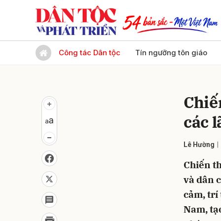
Gửi 
Công tác Dân tộc
Tín ngưỡng tôn giáo
Chiế
các 
Lê Hường
Chiến t
và dân c
cảm, trí
Nam, tạo