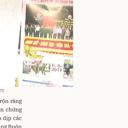
470
rộn ràng
ân chứng
n dịp các
hắng Buôn