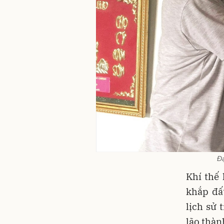
Đạ
Khí thế
khắp đấ
lịch sử 
lão thàn