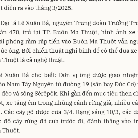
 diễn ra vào tháng 3/2025.
i Đại tá Lê Xuân Bá, nguyên Trung đoàn Trưởng Tr
oàn 470, trú tại TP. Buôn Ma Thuột, hình ảnh xe 
ải phóng rầm rập tiến vào Buôn Ma Thuột vẫn ng
 ức ông. Bởi chiến thuật nghi binh để có thể đưa xe
Thuột là cả nghệ thuật.
Lê Xuân Bá cho biết: Đơn vị ông được giao nhi
ào Nam Tây Nguyên từ đường 19 (sân bay Đức Cơ) 
, đèo và sông Sêrêpôk. Khi gần đến mục tiêu then 
, xe tăng ém trong những cánh rừng già, nhiều câ
. Các cây gỗ được cưa 3/4. Rạng sáng 10/3, các đ
c đổ cây rừng đã cưa trước đi, đánh thẳng vào t
 Thuột.