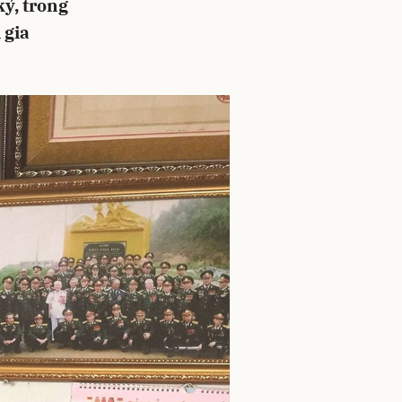
ỷ, trong
 gia