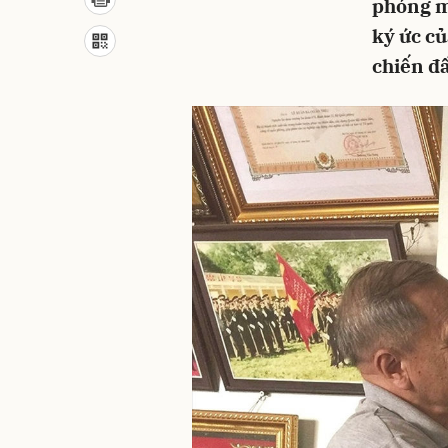
phóng m
ký ức củ
chiến đ