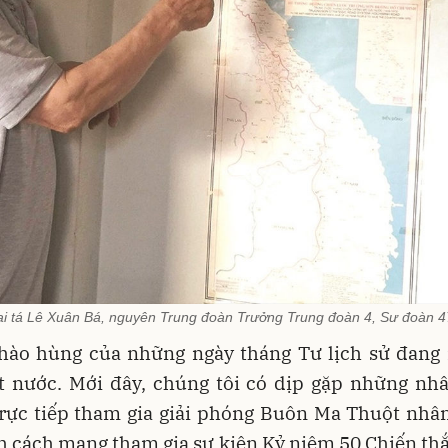
i tá Lê Xuân Bá, nguyên Trung đoàn Trưởng Trung đoàn 4, Sư đoàn 
 hào hùng của những ngày tháng Tư lịch sử đang 
t nước. Mới đây, chúng tôi có dịp gặp những nh
trực tiếp tham gia giải phóng Buôn Ma Thuột nhâ
h cách mạng tham gia sự kiện Kỷ niệm 50 Chiến t