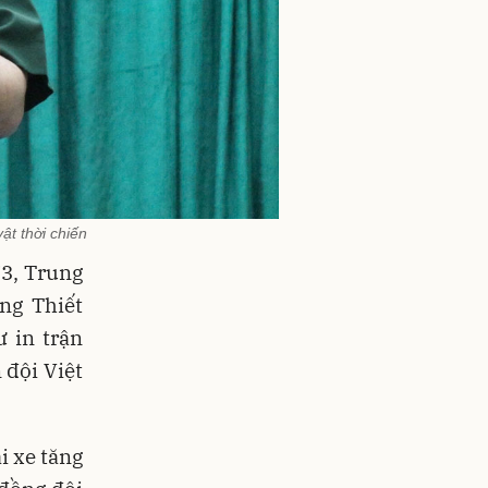
t thời chiến
73, Trung
ng Thiết
ư in trận
 đội Việt
i xe tăng