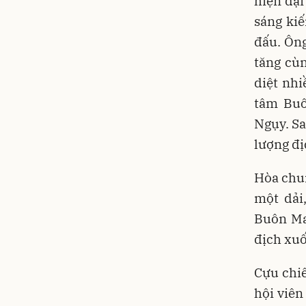
hiện đại
sáng ki
đấu. Ông
tăng cù
diệt nhi
tâm Buô
Ngụy. Sa
lượng địc
Hòa chun
một dải
Buôn Ma
địch xuố
Cựu chiế
hội viên