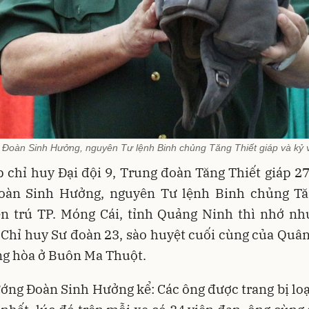
 Đoàn Sinh Hưởng, nguyên Tư lệnh Binh chủng Tăng Thiết giáp và kỷ vậ
p chỉ huy Đại đội 9, Trung đoàn Tăng Thiết giáp 2
oàn Sinh Hưởng, nguyên Tư lệnh Binh chủng Tă
ện trú TP. Móng Cái, tỉnh Quảng Ninh thì nhớ nh
Chỉ huy Sư đoàn 23, sào huyệt cuối cùng của Quân
g hòa ở Buôn Ma Thuột.
ớng Đoàn Sinh Hưởng kể: Các ông được trang bị loạ