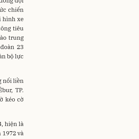
 đồng đội
ức chiến
i hình xe
ông tiêu
vào trung
 đoàn 23
àn bộ lực
 nối liền
bur, TP.
ờ kéo cờ
, hiện là
m 1972 và