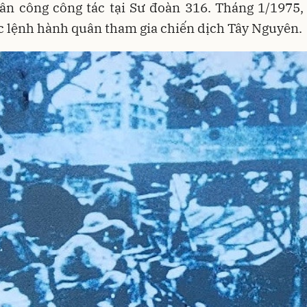
ân công công tác tại Sư đoàn 316. Tháng 1/1975,
 lệnh hành quân tham gia chiến dịch Tây Nguyên.