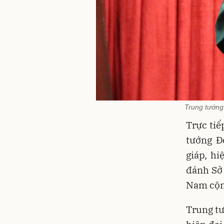
Trung tướng
Trực tiế
tướng Đ
giáp, hi
đánh Sở 
Nam cộn
Trung tư