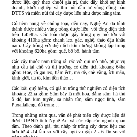
dược liệu quý theo chuỗi giá trị, thúc đẩy khởi sự kinh
doanh, khởi nghiệp và thu hút đầu tư vùng đồng bào
DTTS và miền núi thì cây dược liệu như được nâng tầm.
Có tiềm năng về chủng loại, đến nay, Nghệ An đã hình
thành được nhiều vùng trồng dược liệu, với tổng diện tích
trên 1.459ha. Các loài được gây trồng quy mô lớn với
khoảng 410ha gồm: chanh leo, gấc, nghệ, thảo đậu khấu
nam. Cây trồng với diện tích lớn nhưng không tập trung
với khoảng 620ha gồm: quế, bồ bồ, hành tăm.
Các cây thuốc nam trồng rải rác với qui mô nhỏ, phục vụ
nhu cầu tại chỗ và thị trường có diện tích khoảng 64ha
gồm: Hoè, cà gai leo, hàm ếch, mã đề, chè vằng, ích mẫu,
kinh giới, tía tô, kim tiền thảo…
Các loài quý hiếm, có giá trị trồng thử nghiệm có diện tích
khoảng 22ha gồm: Sâm bảy lá một hoa, đẳng sâm, hà thủ
ô đỏ, lan kim tuyến, sa nhân tím, sâm ngọc linh, sâm
Puxailaileng, đỗ trọng…
Trong những năm qua, vấn đề phát triển cây dược liệu đã
được UBND tỉnh Nghệ An và các cấp các ngành quan
tâm. Theo đánh giá, thu nhập từ trồng cây dược liệu cao
hơn từ 4 -14 lần so với cây ngô và gấp 2 - 6 lần so với