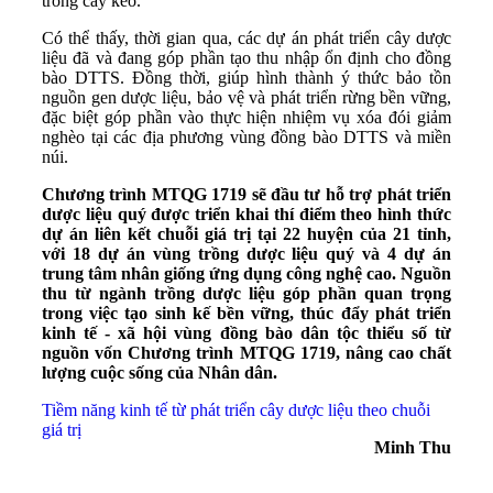
trồng cây keo.
Có thể thấy, thời gian qua, các dự án phát triển cây dược
liệu đã và đang góp phần tạo thu nhập ổn định cho đồng
bào DTTS. Đồng thời, giúp hình thành ý thức bảo tồn
nguồn gen dược liệu, bảo vệ và phát triển rừng bền vững,
đặc biệt góp phần vào thực hiện nhiệm vụ xóa đói giảm
nghèo tại các địa phương vùng đồng bào DTTS và miền
núi.
Chương trình MTQG 1719 sẽ đầu tư hỗ trợ phát triển
dược liệu quý được triển khai thí điểm theo hình thức
dự án liên kết chuỗi giá trị tại 22 huyện của 21 tỉnh,
với 18 dự án vùng trồng dược liệu quý và 4 dự án
trung tâm nhân giống ứng dụng công nghệ cao. Nguồn
thu từ ngành trồng dược liệu góp phần quan trọng
trong việc tạo sinh kế bền vững, thúc đẩy phát triển
kinh tế - xã hội vùng đồng bào dân tộc thiểu số từ
nguồn vốn Chương trình MTQG 1719, nâng cao chất
lượng cuộc sống của Nhân dân.
Tiềm năng kinh tế từ phát triển cây dược liệu theo chuỗi
giá trị
Minh Thu