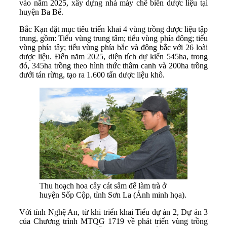
vào năm 2025, xây dựng nhà máy chế biến dược liệu tại
huyện Ba Bể.
Bắc Kạn đặt mục tiêu triển khai 4 vùng trồng dược liệu tập
trung, gồm: Tiểu vùng trung tâm; tiểu vùng phía đông; tiểu
vùng phía tây; tiểu vùng phía bắc và đông bắc với 26 loài
dược liệu. Ðến năm 2025, diện tích dự kiến 545ha, trong
đó, 345ha trồng theo hình thức thâm canh và 200ha trồng
dưới tán rừng, tạo ra 1.600 tấn dược liệu khô.
Thu hoạch hoa cây cát sâm để làm trà ở
huyện Sốp Cộp, tỉnh Sơn La (Ảnh minh họa).
Với tỉnh Nghệ An, từ khi triển khai Tiểu dự án 2, Dự án 3
của Chương trình MTQG 1719 về phát triển vùng trồng