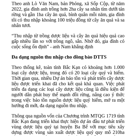
Theo anh Lò Văn Nam, bản Phỏng, xã Sốp Cộp, từ năm
2022, gia đình anh trồng hơn 2ha cây sa nhân tím dưới tán
rừng và gần 1ha cây ăn quả, bình quân mỗi năm, gia đình
tôi có thu nhập khoảng 100 triệu đồng từ cây ăn quả và sa
nhân tươi.
“Thu nhập từ trồng dược liệu và cây ăn quả hiệu quả cao
gấp nhiều lần so với trồng ngô, sắn. Nhờ đó, gia đình có
cuộc sống ổn định” - anh Nam khẳng định
Đa dạng nguồn thu nhập cho đồng bào DTTS
Theo thống kê, toàn tỉnh Bắc Kạn có khoảng hơn 1.000
loại cây dược liệu, trong đó có 20 loại cây quý và hiếm.
Thời gian qua, nhiều Dự án bảo tồn và phát triển cây dược
liệu được triển khai đã cho kết quả khả quan. Việc phát
triển đa dạng các loại cây dược liệu cũng là điều kiện để
người dân phát huy thế mạnh đồi rừng, nâng cao ý thức
trong việc bảo tồn nguồn dược liệu quý hiếm, mở ra một
hướng đi mới, đa dạng nguồn thu nhập.
Thông qua nguồn vốn của Chương trình MTQG 1719 tỉnh
Bắc Kạn đang triển khai thực hiện dự án đầu tư phát triển
vùng dược liệu quý tại huyện Ba Bể với mục tiêu xây
dựng được vùng sản xuất dược liệu quý quy mô 210ha