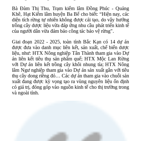
Bà Đàm Thị Thu, Trạm kiểm lâm Đồng Phúc - Quảng
Khê, Hạt Kiểm lâm huyện Ba Bể cho biết: “Hiện nay, các
diện tích rừng tự nhiên không được cải tạo, do vậy hướng
trồng cây dược liệu vừa đáp ứng nhu cầu phát triển kinh tế
của người dân vừa đảm bảo công tác bảo vệ rừng".
Giai đoạn 2022 - 2025, toàn tỉnh Bắc Kạn có 14 dự án
được đưa vào danh mục liên kết, sản xuất, chế biến dược
liệu, như: HTX Nông nghiệp Tân Thành tham gia vào Dự
án liên kết tiêu thụ sản phẩm quế; HTX Mộc Lan Rừng
với Dự án liên kết trồng cây khôi nhung tía; HTX Nông
lâm Ngư nghiệp tham gia vào Dự án sản xuất gắn với tiêu
thụ cây dong riềng đỏ… Các dự án tham gia vào chuỗi sản
xuất đang được kỳ vọng tạo ra vùng nguyên liệu ổn định
có giá trị, đóng góp vào nguồn kinh tế cho thị trường trong
và ngoài tỉnh.