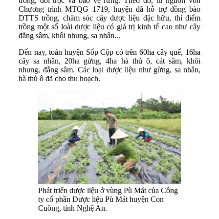
trống, đồi trọc và bảo vệ rừng. Theo đó, từ nguồn vốn
Chương trình MTQG 1719, huyện đã hỗ trợ đồng bào
DTTS trồng, chăm sóc cây dược liệu đặc hữu, thí điểm
trồng một số loài dược liệu có giá trị kinh tế cao như cây
đẳng sâm, khôi nhung, sa nhân...
Đến nay, toàn huyện Sốp Cộp có trên 60ha cây quế, 16ha
cây sa nhân, 20ha gừng, 4ha hà thủ ô, cát sâm, khôi
nhung, đẳng sâm. Các loại dược liệu như gừng, sa nhân,
hà thủ ô đã cho thu hoạch.
Phát triển dược liệu ở vùng Pù Mát của Công
ty cổ phần Dược liệu Pù Mát huyện Con
Cuông, tỉnh Nghệ An.