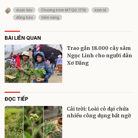
dược liệu
Chương trình MTQG 1719
kinh tế
đồng bào
tiềm năng
BÀI LIÊN QUAN
Trao gần 18.000 cây sâm
Ngọc Linh cho người dân
Xơ Đăng
ĐỌC TIẾP
Cải trời: Loài cỏ dại chứa
nhiều công dụng bất ngờ