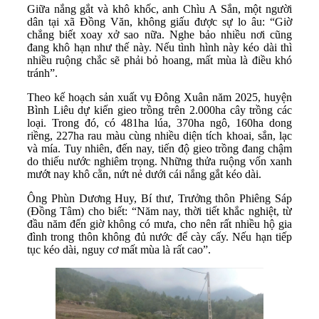
Giữa nắng gắt và khô khốc, anh Chìu A Sắn, một người
dân tại xã Đồng Văn, không giấu được sự lo âu: “Giờ
chẳng biết xoay xở sao nữa. Nghe bảo nhiều nơi cũng
đang khô hạn như thế này. Nếu tình hình này kéo dài thì
nhiều ruộng chắc sẽ phải bỏ hoang, mất mùa là điều khó
tránh”.
Theo kế hoạch sản xuất vụ Đông Xuân năm 2025, huyện
Bình Liêu dự kiến gieo trồng trên 2.000ha cây trồng các
loại. Trong đó, có 481ha lúa, 370ha ngô, 160ha dong
riềng, 227ha rau màu cùng nhiều diện tích khoai, sắn, lạc
và mía. Tuy nhiên, đến nay, tiến độ gieo trồng đang chậm
do thiếu nước nghiêm trọng. Những thửa ruộng vốn xanh
mướt nay khô cằn, nứt nẻ dưới cái nắng gắt kéo dài.
Ông Phùn Dương Huy, Bí thư, Trưởng thôn Phiêng Sáp
(Đồng Tâm) cho biết: “Năm nay, thời tiết khắc nghiệt, từ
đầu năm đến giờ không có mưa, cho nên rất nhiều hộ gia
đình trong thôn không đủ nước để cày cấy. Nếu hạn tiếp
tục kéo dài, nguy cơ mất mùa là rất cao”.