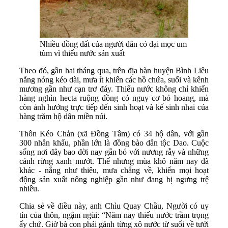
Nhiều đồng đất của người dân cỏ dại mọc um
tùm vì thiếu nước sản xuất
Theo đó, gần hai tháng qua, trên địa bàn huyện Bình Liêu
nắng nóng kéo dài, mưa ít khiến các hồ chứa, suối và kênh
mương gần như cạn trơ đáy. Thiếu nước không chỉ khiến
hàng nghìn hecta ruộng đồng có nguy cơ bỏ hoang, mà
còn ảnh hưởng trực tiếp đến sinh hoạt và kế sinh nhai của
hàng trăm hộ dân miền núi.
Thôn Kéo Chản (xã Đồng Tâm) có 34 hộ dân, với gần
300 nhân khẩu, phần lớn là đồng bào dân tộc Dao. Cuộc
sống nơi đây bao đời nay gắn bó với nương rẫy và những
cánh rừng xanh mướt. Thế nhưng mùa khô năm nay đã
khác - nắng như thiêu, mưa chẳng về, khiến mọi hoạt
động sản xuất nông nghiệp gần như đang bị ngưng trệ
nhiều.
Chia sẻ về điều này, anh Chìu Quay Chầu, Người có uy
tín của thôn, ngậm ngùi: “Năm nay thiếu nước trầm trọng
ấy chứ. Giờ bà con phải gánh từng xô nước từ suối về tưới