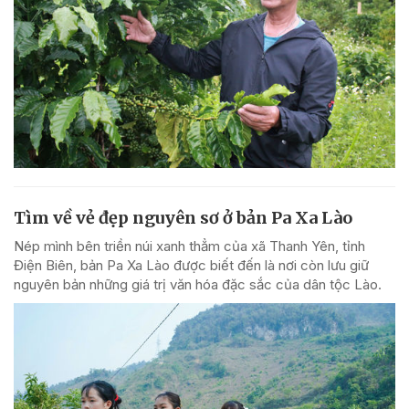
Tìm về vẻ đẹp nguyên sơ ở bản Pa Xa Lào
Nép mình bên triền núi xanh thẳm của xã Thanh Yên, tỉnh
Điện Biên, bản Pa Xa Lào được biết đến là nơi còn lưu giữ
nguyên bản những giá trị văn hóa đặc sắc của dân tộc Lào.