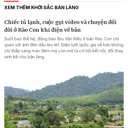
XEM THÊM KHỞI SẮC BẢN LÀNG
Chiếc tủ lạnh, cuộc gọi video và chuyện đổi
đời ở Rào Con khi điện về bản
Suốt bao thế hệ, đồng bào Bru Vân Kiều ở bản Rào Con chỉ
quen với ánh đèn dầu leo lét. Điện lưới quốc gia về bản không
chỉ thắp sáng màn đêm mà còn mở ra cơ hội kết nối, đổi thay
sinh kế cho bản làng.