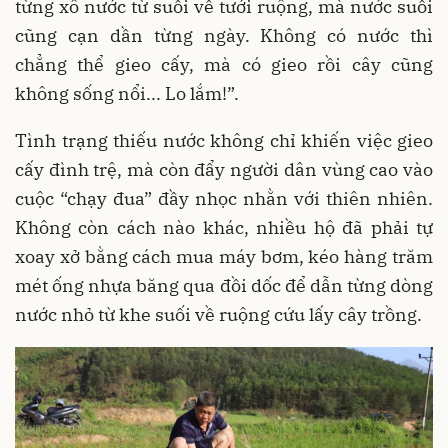
từng xô nước từ suối về tưới ruộng, mà nước suối
cũng cạn dần từng ngày. Không có nước thì
chẳng thể gieo cấy, mà có gieo rồi cây cũng
không sống nổi... Lo lắm!”.
Tình trạng thiếu nước không chỉ khiến việc gieo
cấy đình trệ, mà còn đẩy người dân vùng cao vào
cuộc “chạy đua” đầy nhọc nhằn với thiên nhiên.
Không còn cách nào khác, nhiều hộ đã phải tự
xoay xở bằng cách mua máy bơm, kéo hàng trăm
mét ống nhựa băng qua đồi dốc để dẫn từng dòng
nước nhỏ từ khe suối về ruộng cứu lấy cây trồng.