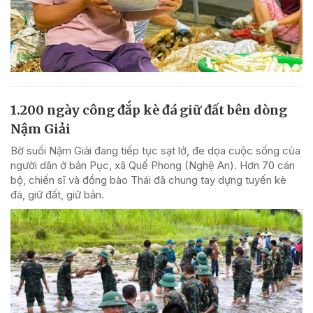
1.200 ngày công đắp kè đá giữ đất bên dòng
Nậm Giải
Bờ suối Nậm Giải đang tiếp tục sạt lở, đe dọa cuộc sống của
người dân ở bản Pục, xã Quế Phong (Nghệ An). Hơn 70 cán
bộ, chiến sĩ và đồng bào Thái đã chung tay dựng tuyến kè
đá, giữ đất, giữ bản.