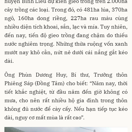
huyện Bình Liêu dự kiến gieo trồng trên 2.000ha
cây trồng các loại. Trong đó, có 481ha lúa, 370ha
ngô, 160ha dong riềng, 227ha rau màu cùng
nhiều diện tích khoai, sắn, lạc và mía. Tuy nhiên,
đến nay, tiến độ gieo trồng đang chậm do thiếu
nước nghiêm trọng. Những thửa ruộng vốn xanh
mướt nay khô cằn, nứt nẻ dưới cái nắng gắt kéo
dài.
Ông Phùn Dương Huy, Bí thư, Trưởng thôn
Phiêng Sáp (Đồng Tâm) cho biết: “Năm nay, thời
tiết khắc nghiệt, từ đầu năm đến giờ không có
mưa, cho nên rất nhiều hộ gia đình trong thôn
không đủ nước để cày cấy. Nếu hạn tiếp tục kéo
dài, nguy cơ mất mùa là rất cao”.