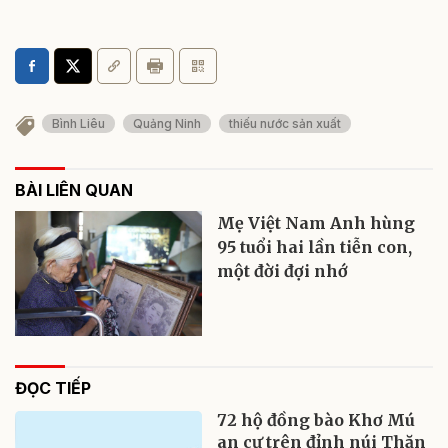
Bình Liêu
Quảng Ninh
thiếu nước sản xuất
BÀI LIÊN QUAN
Mẹ Việt Nam Anh hùng
95 tuổi hai lần tiễn con,
một đời đợi nhớ
ĐỌC TIẾP
72 hộ đồng bào Khơ Mú
an cư trên đỉnh núi Thăn