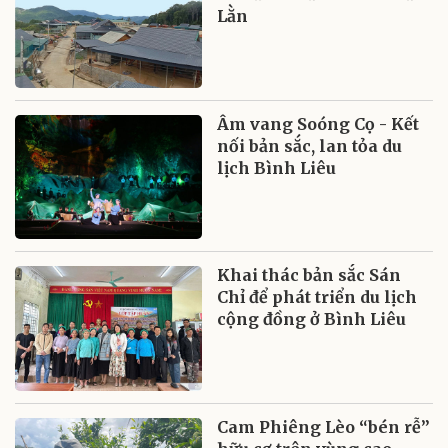
Lằn
Âm vang Soóng Cọ - Kết
nối bản sắc, lan tỏa du
lịch Bình Liêu
Khai thác bản sắc Sán
Chỉ để phát triển du lịch
cộng đồng ở Bình Liêu
Cam Phiêng Lèo “bén rễ”