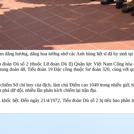
m dâng hương, dâng hoa tưởng nhớ các Anh hùng liệt sĩ đã hy sinh t
u đoàn Dù số 2 (thuộc Lữ đoàn Dù II) Quân lực Việt Nam Cộng hòa chi
rung đoàn 48, Tiểu đoàn 19 Đặc công thuộc Sư đoàn 320, cùng với quâ
 chiếm Sở chỉ huy của địch, làm chủ Điểm cao 1049 trong nhiều giờ, ti
 phá dữ dội, nhiều lần phản kích chiếm lại trận địa.
khốc liệt. Đến ngày 21/4/1972, Tiểu đoàn Dù số 2 bị tiêu hao phần lớ