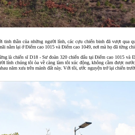
i tinh thần của những người lính, các cựu chiến binh đã vượt qua 
i nằm lại ở Điểm cao 1015 và Điểm cao 1049, nơi mà họ đã từng chiến
ng là chiến sĩ D18 - Sư đoàn 320 chiến đấu tại Điểm cao 1015 và Điể
i lính chúng tôi òa về càng làm tôi xúc động, không cầm được nước m
nhau năm xưa trên mảnh đất này. Với tôi, ước nguyện trở lại chiến trư