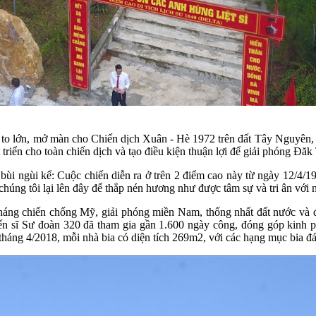
 to lớn, mở màn cho Chiến dịch Xuân - Hè 1972 trên đất Tây Nguyên,
riển cho toàn chiến dịch và tạo điều kiện thuận lợi để giải phóng Đăk
ngùi kể: Cuộc chiến diễn ra ở trên 2 điểm cao này từ ngày 12/4/1972
 chúng tôi lại lên đây để thắp nén hương như được tâm sự và tri ân vớ
 kháng chiến chống Mỹ, giải phóng miền Nam, thống nhất đất nước và 
 sĩ Sư đoàn 320 đã tham gia gần 1.600 ngày công, đóng góp kinh phí
háng 4/2018, mỗi nhà bia có diện tích 269m2, với các hạng mục bia đá