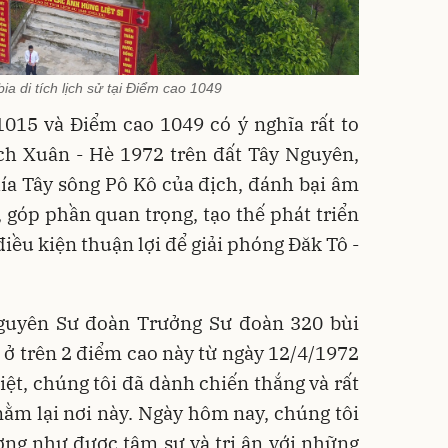
ia di tích lịch sử tại Điểm cao 1049
1015 và Điểm cao 1049 có ý nghĩa rất to
ch Xuân - Hè 1972 trên đất Tây Nguyên,
ía Tây sông Pô Kô của địch, đánh bại âm
góp phần quan trọng, tạo thế phát triển
điều kiện thuận lợi để giải phóng Đăk Tô -
guyên Sư đoàn Trưởng Sư đoàn 320 bùi
a ở trên 2 điểm cao này từ ngày 12/4/1972
iệt, chúng tôi đã dành chiến thắng và rất
nằm lại nơi này. Ngày hôm nay, chúng tôi
ơng như được tâm sự và tri ân với những