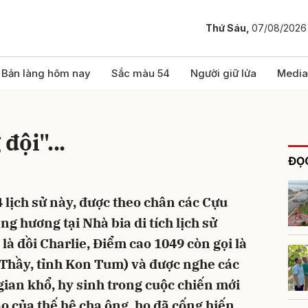
Thứ Sáu,
07/08/2026
bình luận
Bản làng hôm nay
Sắc màu 54
Người giữ lửa
Media
đội"...
ĐỌC
lịch sử này, được theo chân các Cựu
g hương tại Nhà bia di tích lịch sử
Hủy
G
là đồi Charlie, Điểm cao 1049 còn gọi là
 Thầy, tỉnh Kon Tum) và được nghe các
ian khổ, hy sinh trong cuộc chiến mới
ao của thế hệ cha ông, họ đã cống hiến