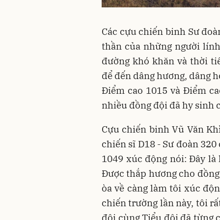
Các cựu chiến binh Sư đoàn
thần của những người lính
đường khó khăn và thời t
để đến dâng hương, dâng ho
Điểm cao 1015 và Điểm ca
nhiều đồng đội đã hy sinh c
Cựu chiến binh Vũ Văn Khì 
chiến sĩ D18 - Sư đoàn 320
1049 xúc động nói: Đây là l
Được thắp hương cho đồng đ
òa về càng làm tôi xúc độ
chiến trường lần này, tôi r
đội cùng Tiểu đội đã từng