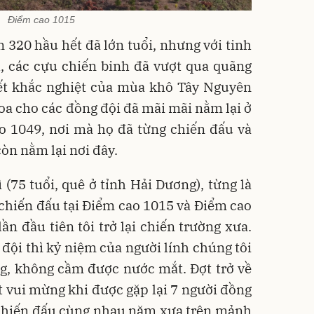
Điểm cao 1015
 320 hầu hết đã lớn tuổi, nhưng với tinh
, các cựu chiến binh đã vượt qua quãng
iết khắc nghiệt của mùa khô Tây Nguyên
a cho các đồng đội đã mãi mãi nằm lại ở
o 1049, nơi mà họ đã từng chiến đấu và
òn nằm lại nơi đây.
(75 tuổi, quê ở tỉnh Hải Dương), từng là
 chiến đấu tại Điểm cao 1015 và Điểm cao
ần đầu tiên tôi trở lại chiến trường xưa.
ội thì kỷ niệm của người lính chúng tôi
ng, không cầm được nước mắt. Đợt trở về
ất vui mừng khi được gặp lại 7 người đồng
 chiến đấu cùng nhau năm xưa trên mảnh