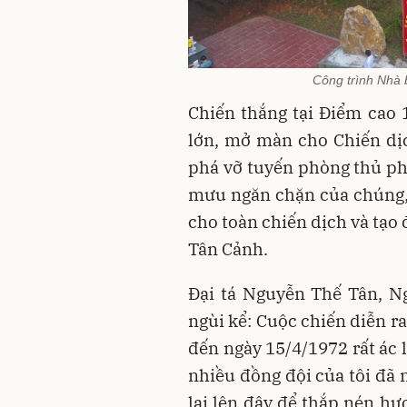
Công trình Nhà b
Chiến thắng tại Điểm cao 
lớn, mở màn cho Chiến dị
phá vỡ tuyến phòng thủ ph
mưu ngăn chặn của chúng, 
cho toàn chiến dịch và tạo 
Tân Cảnh.
Đại tá Nguyễn Thế Tân, N
ngùi kể: Cuộc chiến diễn r
đến ngày 15/4/1972 rất ác l
nhiều đồng đội của tôi đã 
lại lên đây để thắp nén hư