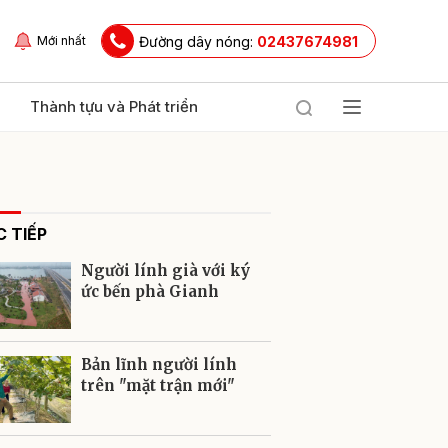
Đường dây nóng:
02437674981
Mới nhất
Thành tựu và Phát triển
 TIẾP
Người lính già với ký
ức bến phà Gianh
ửi
Bản lĩnh người lính
trên "mặt trận mới"