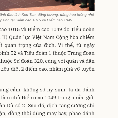
lãnh đạo tỉnh Kon Tum dâng hương, dâng hoa tưởng nhớ
 hy sinh tại Điểm cao 1015 và Điểm cao 1049
m cao 1015 và Điểm cao 1049 do Tiểu đoàn
ù II) Quân lực Việt Nam Cộng hòa chiếm
t quan trọng của địch. Vì thế, từ ngày
binh 52 và Tiểu đoàn 1 thuộc Trung đoàn
thuộc Sư đoàn 320, cùng với quân và dân
tiêu diệt 2 điểm cao, nhằm phá vỡ tuyến
dũng cảm, không sợ hy sinh, ta đã đánh
 làm chủ Điểm cao 1049 trong nhiều giờ,
àn Dù số 2. Sau đó, địch tăng cường chi
cận, đồng thời dùng máy bay, pháo đánh