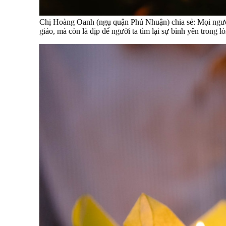
Chị Hoàng Oanh (ngụ quận Phú Nhuận) chia sẻ: Mọi người đ
giáo, mà còn là dịp để người ta tìm lại sự bình yên trong l