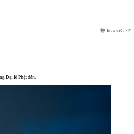
In trang
(Ctr + P)
ng Đại lễ Phật đản.