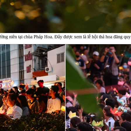
ường niên tại chùa Pháp Hoa. Đây được xem là lễ hội thả hoa đăng qu