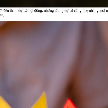
ến tham dự Lễ hội đông, nhưng rất trật tự, ai cũng nhẹ nhàng, nói nă
òng