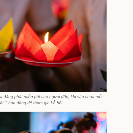
a đăng phát miễn phí cho người dân, khi vào chùa mỗi
át 1 hoa đăng để tham gia Lễ hội