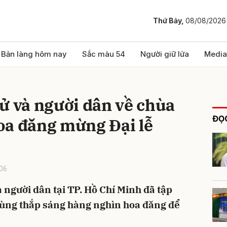
Thứ Bảy,
08/08/2026
bình luận
Bản làng hôm nay
Sắc màu 54
Người giữ lửa
Media
ử và người dân về chùa
ĐỌC
oa đăng mừng Đại lễ
06
Hủy
G
và người dân tại TP. Hồ Chí Minh đã tập
cùng thắp sáng hàng nghìn hoa đăng để