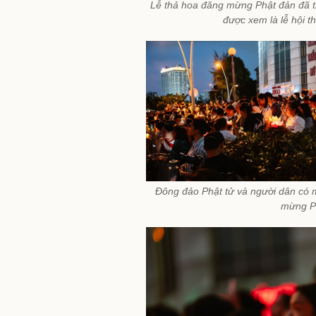
Lễ thả hoa đăng mừng Phật đản đã t
được xem là lễ hội 
Đông đảo Phật tử và người dân có m
mừng Ph