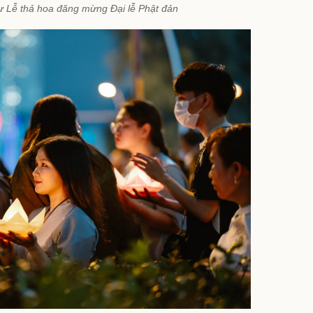
ự Lễ thả hoa đăng mừng Đại lễ Phật đản