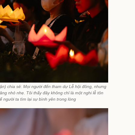
n) chia sẻ: Mọi người đến tham dự Lễ hội đông, nhưng
năng nhỏ nhẹ. Tôi thấy đây không chỉ là một nghi lễ tôn
ể người ta tìm lại sự bình yên trong lòng