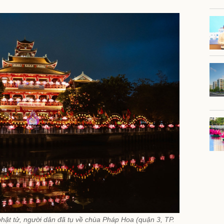
 phật tử, người dân đã tụ về chùa Pháp Hoa (quận 3, TP.