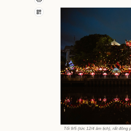
Tối 9/5 (tức 12/4 âm lịch), rất đông