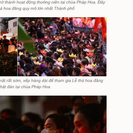
rở thành hoạt động thường niên tại chùa Pháp Hoa. Đây
thả hoa đăng quy mô lớn nhất Thành phố
ặt rất sớm, xếp hàng dài để tham gia Lễ thả hoa đăng
ật đản tại chùa Pháp Hoa