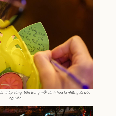
n thắp sáng, bên trong mỗi cánh hoa là những lời ước
nguyện