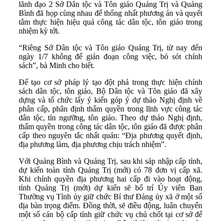
lãnh đạo 2 Sở Dân tộc và Tôn giáo Quảng Trị và Quảng
Bình đã họp cùng nhau để thống nhất phương án và quyết
tâm thực hiện hiệu quả công tác dân tộc, tôn giáo trong
nhiệm kỳ tới.
“Riêng Sở Dân tộc và Tôn giáo Quảng Trị, từ nay đến
ngày 1/7 không để gián đoạn công việc, bỏ sót chính
sách”, bà Minh cho biết.
Để tạo cơ sở pháp lý tạo đột phá trong thực hiện chính
sách dân tộc, tôn giáo, Bộ Dân tộc và Tôn giáo đã xây
dựng và tổ chức lấy ý kiến góp ý dự thảo Nghị định về
phân cấp, phân định thẩm quyền trong lĩnh vực công tác
dân tộc, tín ngưỡng, tôn giáo. Theo dự thảo Nghị định,
thẩm quyền trong công tác dân tộc, tôn giáo đã được phân
cấp theo nguyên tắc nhất quán: “Địa phương quyết định,
địa phương làm, địa phương chịu trách nhiệm”.
Với Quảng Bình và Quảng Trị, sau khi sáp nhập cấp tỉnh,
dự kiến toàn tỉnh Quảng Trị (mới) có 78 đơn vị cấp xã.
Khi chính quyền địa phương hai cấp đi vào hoạt động,
tỉnh Quảng Trị (mới) dự kiến sẽ bố trí Ủy viên Ban
Thường vụ Tỉnh ủy giữ chức Bí thư Đảng ủy xã ở một số
địa bàn trọng điểm. Đồng thời, sẽ điều động, luân chuyển
một số cán bộ cấp tỉnh giữ chức vụ chủ chốt tại cơ sở để