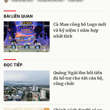
BÀI LIÊN QUAN
Cà Mau công bố Logo mới
và kỷ niệm 1 năm hợp
nhất tỉnh
ĐỌC TIẾP
Quảng Ngãi thu hồi tiền
đã hỗ trợ cho 416 cán bộ,
công chức
Chính sách Người có uy