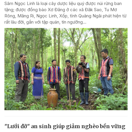
Sâm Ngọc Linh là loại cây dược liệu quý được núi rừng ban
tặng; được đồng bào Xơ Đăng ở các xã Đăk Sao, Tu Mơ
Rông, Măng Ri, Ngọc Linh, Xốp, tỉnh Quảng Ngãi phát hiện từ
rất lâu đời, gắn với tập quán, tín ngưỡng...
"Lưới đỡ" an sinh giúp giảm nghèo bền vững