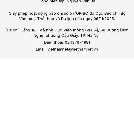
Tổng biên tập: Nguyễn Văn Bá
Giấy phép hoạt động báo chí số 57/GP-BC do Cục Báo chí, Bộ
Văn hóa, Thể thao và Du lịch cấp ngày 06/11/2025.
Địa chỉ: Tầng 18, Toà nhà Cục Viễn thông (VNTA), 68 Dương Đình
Nghệ, phường Cầu Giấy, TP. Hà Nội.
Điện thoại: 02437674981
Email: vietnamnet@vietnamnet.vn