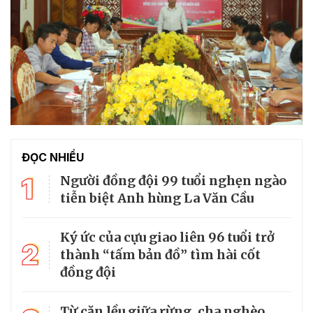
ĐỌC NHIỀU
1
Người đồng đội 99 tuổi nghẹn ngào
tiễn biệt Anh hùng La Văn Cầu
Ký ức của cựu giao liên 96 tuổi trở
2
thành “tấm bản đồ” tìm hài cốt
đồng đội
Từ căn lều giữa rừng, cha nghèo