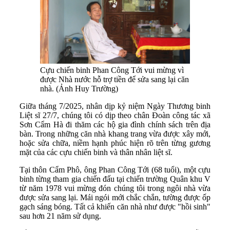
Cựu chiến binh Phan Công Tới vui mừng vì
được Nhà nước hỗ trợ tiền để sửa sang lại căn
nhà. (Ảnh Huy Trường)
Giữa tháng 7/2025, nhân dịp kỷ niệm Ngày Thương binh
Liệt sĩ 27/7, chúng tôi có dịp theo chân Đoàn công tác xã
Sơn Cẩm Hà đi thăm các hộ gia đình chính sách trên địa
bàn. Trong những căn nhà khang trang vừa được xây mới,
hoặc sửa chữa, niềm hạnh phúc hiện rõ trên từng gương
mặt của các cựu chiến binh và thân nhân liệt sĩ.
Tại thôn Cẩm Phô, ông Phan Công Tới (68 tuổi), một cựu
binh từng tham gia chiến đấu tại chiến trường Quân khu V
từ năm 1978 vui mừng đón chúng tôi trong ngôi nhà vừa
được sửa sang lại. Mái ngói mới chắc chắn, tường được ốp
gạch sáng bóng. Tất cả khiến căn nhà như được "hồi sinh"
sau hơn 21 năm sử dụng.