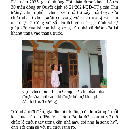
Đầu năm 2025, gia đình ông Tới nhận được khoản hỗ trợ
30 triệu đồng từ Quyết định số 21/2024/QĐ-TTg của Thủ
tướng Chính phủ - chính sách hỗ trợ xây mới hoặc sửa
chữa nhà ở cho người có công với cách mạng và thân
nhân liệt sĩ. Cùng với số tiền tích góp của gia đình và sự
giúp sức của bà con hàng xóm, căn nhà cũ được sửa lại
khang trang vào tháng trước.
Cựu chiến bình Phan Công Tới chỉ phần nhà
được sửa mới sau khi được hỗ trợ kinh phí.
(Ảnh Huy Trường)
“Có nhà mới để ở, gia đình tôi không còn lo mất ngủ mỗi
khi mưa bão ập đến. Vui hơn nữa, là đứa con út vừa tổ
chức lễ cưới ngay trong căn nhà này, coi như là song hỷ”,
ông Tới chia sẻ với nụ cười rạng rỡ.