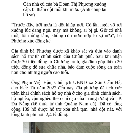
Căn nhà cũ của bà Đoàn Thị Phương xuống
cấp, bị thấm dột mỗi khi mưa. (Ảnh chụp lại
hồ sơ)
“Trước đây, trời mưa là dột khắp nơi. Có lần ngói vỡ rơi
xuống lúc đang ngủ, may mà không ai bị gì. Giờ có nhà
mới, tôi mừng lắm, không còn nơm nớp lo sợ nữa”, bà
Phương xúc động kể.
Gia đình bà Phương được xã khảo sát và đưa vào danh
sách hỗ trợ từ chính sách của Chính phủ. Sau khi nhận
được 30 triệu đồng từ Chương trình, gia đình góp thêm 20
triệu đồng để sửa chữa nhà, bảo đảm cuộc sống an toàn
hơn cho những người cao tuổi.
Ông Phạm Việt Hậu, Chủ tịch UBND xã Sơn Cẩm Hà,
cho biết: Từ năm 2022 đến nay, địa phương đã tích cực
triển khai chính sách hỗ trợ nhà ở cho gia đình chính sách,
hộ nghèo, cận nghèo theo chỉ đạo của Trung ương và TP.
Đà Nẵng (kế thừa từ tỉnh Quảng Nam cũ). Đã có tổng
cộng 139 hộ được hỗ trợ xóa nhà tạm, nhà dột nát, với
tổng kinh phí hơn 2,4 tỷ đồng.