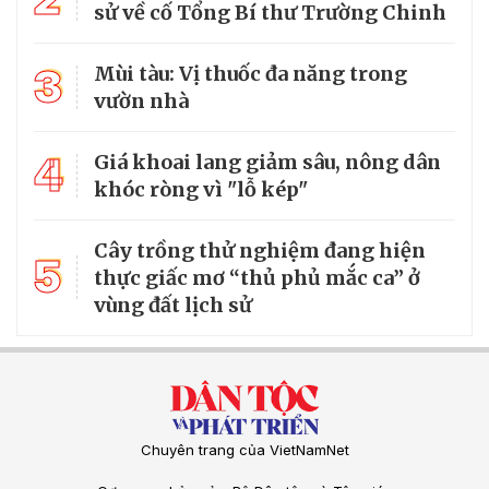
sử về cố Tổng Bí thư Trường Chinh
3
Mùi tàu: Vị thuốc đa năng trong
vườn nhà
4
Giá khoai lang giảm sâu, nông dân
khóc ròng vì "lỗ kép"
Cây trồng thử nghiệm đang hiện
5
thực giấc mơ “thủ phủ mắc ca” ở
vùng đất lịch sử
Chuyên trang của VietNamNet