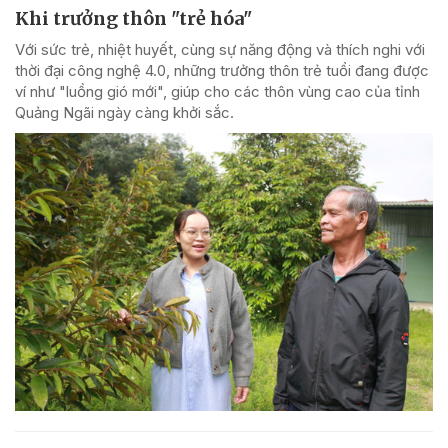
Khi trưởng thôn "trẻ hóa"
Với sức trẻ, nhiệt huyết, cùng sự năng động và thích nghi với
thời đại công nghệ 4.0, những trưởng thôn trẻ tuổi đang được
ví như "luồng gió mới", giúp cho các thôn vùng cao của tỉnh
Quảng Ngãi ngày càng khởi sắc.