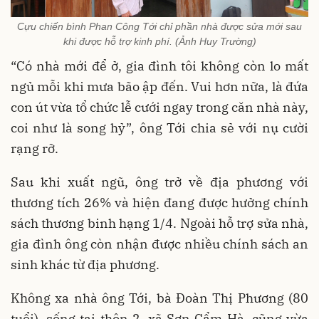
Cựu chiến bình Phan Công Tới chỉ phần nhà được sửa mới sau
khi được hỗ trợ kinh phí. (Ảnh Huy Trường)
“Có nhà mới để ở, gia đình tôi không còn lo mất
ngủ mỗi khi mưa bão ập đến. Vui hơn nữa, là đứa
con út vừa tổ chức lễ cưới ngay trong căn nhà này,
coi như là song hỷ”, ông Tới chia sẻ với nụ cười
rạng rỡ.
Sau khi xuất ngũ, ông trở về địa phương với
thương tích 26% và hiện đang được hưởng chính
sách thương binh hạng 1/4. Ngoài hỗ trợ sửa nhà,
gia đình ông còn nhận được nhiều chính sách an
sinh khác từ địa phương.
Không xa nhà ông Tới, bà Đoàn Thị Phương (80
tuổi), sống tại thôn 2, xã Sơn Cẩm Hà, cũng vừa