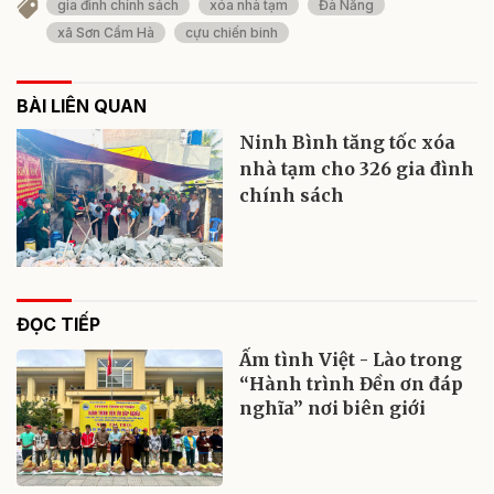
gia đình chính sách
xóa nhà tạm
Đà Nẵng
xã Sơn Cẩm Hà
cựu chiến binh
BÀI LIÊN QUAN
Ninh Bình tăng tốc xóa
nhà tạm cho 326 gia đình
chính sách
ĐỌC TIẾP
Ấm tình Việt - Lào trong
“Hành trình Đền ơn đáp
nghĩa” nơi biên giới