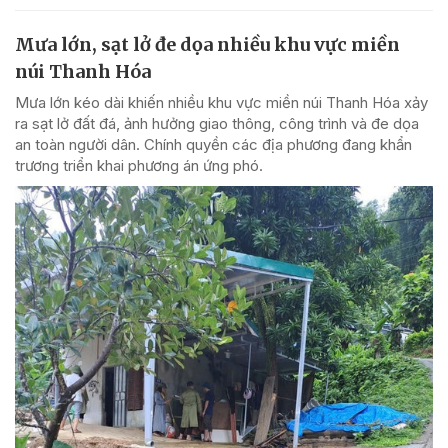
Mưa lớn, sạt lở đe dọa nhiều khu vực miền
núi Thanh Hóa
Mưa lớn kéo dài khiến nhiều khu vực miền núi Thanh Hóa xảy
ra sạt lở đất đá, ảnh hưởng giao thông, công trình và đe dọa
an toàn người dân. Chính quyền các địa phương đang khẩn
trương triển khai phương án ứng phó.