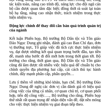
tác kiện toàn, nâng cao trình độ, năng lực cho đội ngũ cán
bộ cần được quan tâm đặc biệt; đồng thời rà soát lại toàn
bộ hạ tầng, nâng cao nhận thức, trách nhiệm trong thực
hiện nhiệm vụ.
Động lực chính để thay đổi căn bản quá trình quản trị
của ngành
Kết luận Phiên họp, Bộ trưởng Bộ Dân tộc và Tôn giáo
Đào Ngọc Dung ghi nhận, đánh giá cao Ban Chỉ đạo, đơn
vị thường trực, Tổ giúp việc đã tích cực thực hiện nhiệm
vụ, đạt được những kết quả quan trọng bước đầu, tạo tiền
đề, manh nha bước đi đổi mới hơn trong thời gian tới. Bộ
trưởng cho rằng, thời gian qua, Bộ Dân tộc và Tôn giáo
cũng đã làm được rất nhiều việc hiệu quả để chuẩn bị cho
chính quyền địa phương hai cấp, cải cách thủ tục hành
chính, đẩy mạnh phân cấp, phân quyền…
Lưu ý thêm về những khó khăn, hạn chế, Bộ trưởng Đào
Ngọc Dung đề nghị các đơn vị cần đánh giá rõ hiệu quả
công việc của từng cá nhân, cơ quan chủ trì, cơ quan phối
hợp, tiến độ công việc…., Bộ trưởng cho rằng, Phiên họp
thứ nhất rất quan trọng để nhận diện vấn đề, đặt nền móng
cho việc thực hiện nhiệm vụ giai đoạn tiếp theo.