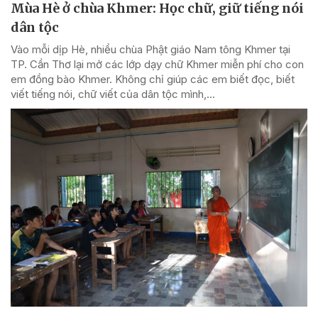
Mùa Hè ở chùa Khmer: Học chữ, giữ tiếng nói
dân tộc
Vào mỗi dịp Hè, nhiều chùa Phật giáo Nam tông Khmer tại
TP. Cần Thơ lại mở các lớp dạy chữ Khmer miễn phí cho con
em đồng bào Khmer. Không chỉ giúp các em biết đọc, biết
viết tiếng nói, chữ viết của dân tộc mình,...