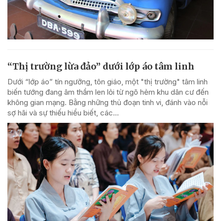
“Thị trường lừa đảo” dưới lớp áo tâm linh
Dưới “lớp áo” tín ngưỡng, tôn giáo, một "thị trường" tâm linh
biến tướng đang âm thầm len lỏi từ ngõ hẻm khu dân cư đến
không gian mạng. Bằng những thủ đoạn tinh vi, đánh vào nỗi
sợ hãi và sự thiếu hiểu biết, các...