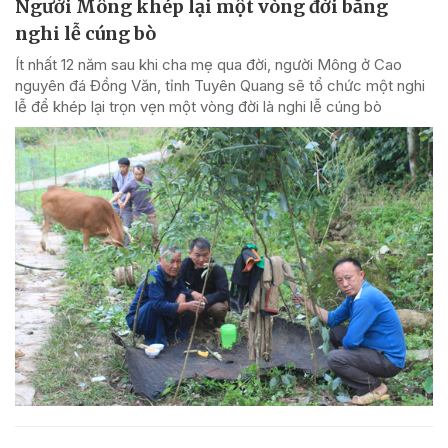
Người Mông khép lại một vòng đời bằng
nghi lễ cúng bò
Ít nhất 12 năm sau khi cha mẹ qua đời, người Mông ở Cao
nguyên đá Đồng Văn, tỉnh Tuyên Quang sẽ tổ chức một nghi
lễ để khép lại trọn vẹn một vòng đời là nghi lễ cúng bò