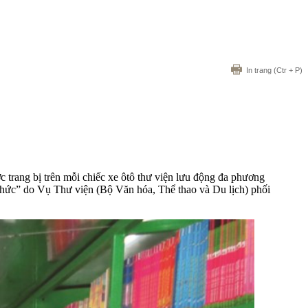
In trang
(Ctr + P)
c trang bị trên mỗi chiếc xe ôtô thư viện lưu động đa phương
 thức” do Vụ Thư viện (Bộ Văn hóa, Thể thao và Du lịch) phối