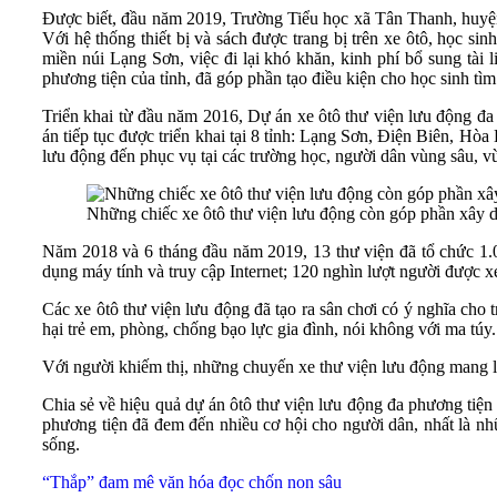
Được biết, đầu năm 2019, Trường Tiểu học xã Tân Thanh, huyện
Với hệ thống thiết bị và sách được trang bị trên xe ôtô, học sin
miền núi Lạng Sơn, việc đi lại khó khăn, kinh phí bổ sung tài 
phương tiện của tỉnh, đã góp phần tạo điều kiện cho học sinh tìm h
Triển khai từ đầu năm 2016, Dự án xe ôtô thư viện lưu động đ
án tiếp tục được triển khai tại 8 tỉnh: Lạng Sơn, Ðiện Biên, 
lưu động đến phục vụ tại các trường học, người dân vùng sâu, v
Những chiếc xe ôtô thư viện lưu động còn góp phần xây d
Năm 2018 và 6 tháng đầu năm 2019, 13 thư viện đã tổ chức 1.00
dụng máy tính và truy cập Internet; 120 nghìn lượt người được x
Các xe ôtô thư viện lưu động đã tạo ra sân chơi có ý nghĩa cho
hại trẻ em, phòng, chống bạo lực gia đình, nói không với ma túy.
Với người khiếm thị, những chuyến xe thư viện lưu động mang l
Chia sẻ về hiệu quả dự án ôtô thư viện lưu động đa phương ti
phương tiện đã đem đến nhiều cơ hội cho người dân, nhất là nhữ
sống.
“Thắp” đam mê văn hóa đọc chốn non sâu