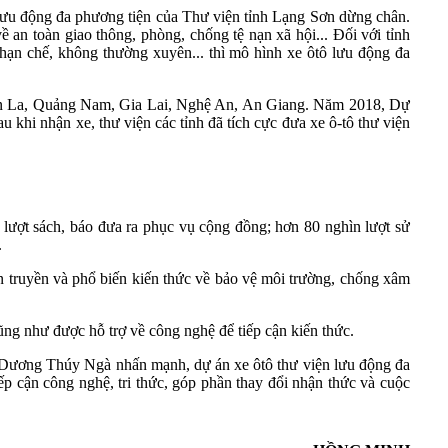
lưu động đa phương tiện của Thư viện tỉnh Lạng Sơn dừng chân.
về an toàn giao thông, phòng, chống tệ nạn xã hội... Ðối với tỉnh
n hạn chế, không thường xuyên... thì mô hình xe ôtô lưu động đa
: Sơn La, Quảng Nam, Gia Lai, Nghệ An, An Giang. Năm 2018, Dự
hi nhận xe, thư viện các tỉnh đã tích cực đưa xe ô-tô thư viện
 lượt sách, báo đưa ra phục vụ cộng đồng; hơn 80 nghìn lượt sử
.
ên truyền và phổ biến kiến thức về bảo vệ môi trường, chống xâm
ng như được hỗ trợ về công nghệ để tiếp cận kiến thức.
ũ Dương Thúy Ngà nhấn mạnh, dự án xe ôtô thư viện lưu động đa
ếp cận công nghệ, tri thức, góp phần thay đổi nhận thức và cuộc