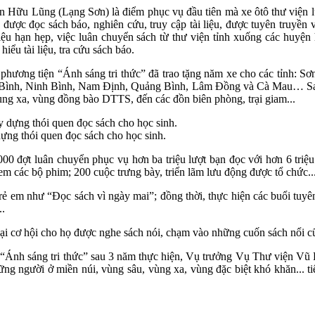
 Hữu Lũng (Lạng Sơn) là điểm phục vụ đầu tiên mà xe ôtô thư viện 
h được đọc sách báo, nghiên cứu, truy cập tài liệu, được tuyên truyền 
liệu hạn hẹp, việc luân chuyển sách từ thư viện tỉnh xuống các huyệ
iểu tài liệu, tra cứu sách báo.
a phương tiện “Ánh sáng tri thức” đã trao tặng năm xe cho các tỉnh
Hòa Bình, Ninh Bình, Nam Ðịnh, Quảng Bình, Lâm Ðồng và Cà Mau… Sau k
ùng xa, vùng đồng bào DTTS, đến các đồn biên phòng, trại giam...
ựng thói quen đọc sách cho học sinh.
0 đợt luân chuyển phục vụ hơn ba triệu lượt bạn đọc với hơn 6 triệu
em các bộ phim; 200 cuộc trưng bày, triển lãm lưu động được tổ chức..
 trẻ em như “Ðọc sách vì ngày mai”; đồng thời, thực hiện các buổi tuy
..
ại cơ hội cho họ được nghe sách nói, chạm vào những cuốn sách nổi cũ
ện “Ánh sáng tri thức” sau 3 năm thực hiện, Vụ trưởng Vụ Thư viện V
ng người ở miền núi, vùng sâu, vùng xa, vùng đặc biệt khó khăn... ti