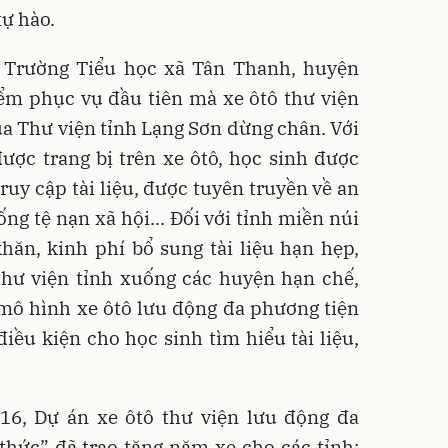
tự hào.
 Trường Tiểu học xã Tân Thanh, huyện
ểm phục vụ đầu tiên mà xe ôtô thư viện
a Thư viện tỉnh Lạng Sơn dừng chân. Với
được trang bị trên xe ôtô, học sinh được
ruy cập tài liệu, được tuyên truyền về an
ng tệ nạn xã hội... Ðối với tỉnh miền núi
khăn, kinh phí bổ sung tài liệu hạn hẹp,
thư viện tỉnh xuống các huyện hạn chế,
 mô hình xe ôtô lưu động đa phương tiện
điều kiện cho học sinh tìm hiểu tài liệu,
16, Dự án xe ôtô thư viện lưu động đa
thức” đã trao tặng năm xe cho các tỉnh: