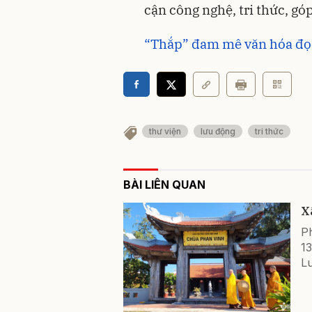
cận công nghệ, tri thức, gó
“Thắp” đam mê văn hóa đọ
thư viện
lưu động
tri thức
BÀI LIÊN QUAN
X
P
1
Lu