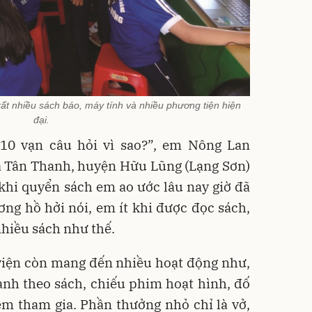
rất nhiều sách báo, máy tính và nhiều phương tiện hiện
đại.
10 vạn câu hỏi vì sao?”, em Nông Lan
ã Tân Thanh, huyện Hữu Lũng (Lạng Sơn)
khi quyển sách em ao ước lâu nay giờ đã
ng hồ hởi nói, em ít khi được đọc sách,
nhiều sách như thế.
 viện còn mang đến nhiều hoạt động như,
anh theo sách, chiếu phim hoạt hình, đố
em tham gia. Phần thưởng nhỏ chỉ là vở,