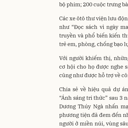
bộ phim; 200 cuộc trưng bày
Các xe ôtô thư viện lưu độn
như “Ðọc sách vì ngày mai
truyền và phổ biến kiến t
trẻ em, phòng, chống bạo lự
Với người khiếm thị, nhữn
cơ hội cho họ được nghe 
cũng như được hỗ trợ về cô
Chia sẻ về hiệu quả dự á
“Ánh sáng tri thức” sau 3 
Dương Thúy Ngà nhấn mạn
phương tiện đã đem đến nh
người ở miền núi, vùng sâu