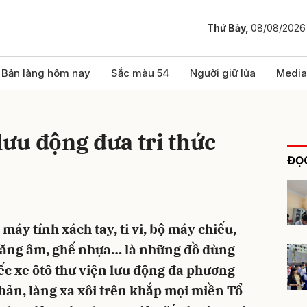
Thứ Bảy,
08/08/2026
bình luận
Bản làng hôm nay
Sắc màu 54
Người giữ lửa
Media
lưu động đưa tri thức
ĐỌC
máy tính xách tay, ti vi, bộ máy chiếu,
Hủy
G
 tăng âm, ghế nhựa… là những đồ dùng
iếc xe ôtô thư viện lưu động đa phương
 bản, làng xa xôi trên khắp mọi miền Tổ