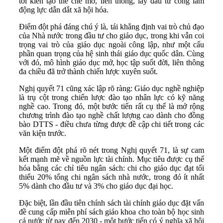
tới kiến tạo thể chế mở, liên thông, lấy đầu tư công làm
động lực dẫn dắt xã hội hóa.
Điểm đột phá đáng chú ý là, tái khẳng định vai trò chủ đạo
của Nhà nước trong đầu tư cho giáo dục, trong khi vẫn coi
trọng vai trò của giáo dục ngoài công lập, như một cấu
phần quan trọng của hệ sinh thái giáo dục quốc dân. Cùng
với đó, mô hình giáo dục mở, học tập suốt đời, liên thông
đa chiều đã trở thành chiến lược xuyên suốt.
Nghị quyết 71 cũng xác lập rõ ràng: Giáo dục nghề nghiệp
là trụ cột trong chiến lược đào tạo nhân lực có kỹ năng
nghề cao. Trong đó, một bước tiến rất cụ thể là mở rộng
chương trình đào tạo nghề chất lượng cao dành cho đồng
bào DTTS - điều chưa từng được đề cập chi tiết trong các
văn kiện trước.
Một điểm đột phá rõ nét trong Nghị quyết 71, là sự cam
kết mạnh mẽ về nguồn lực tài chính. Mục tiêu được cụ thể
hóa bằng các chỉ tiêu ngân sách: chi cho giáo dục đạt tối
thiểu 20% tổng chi ngân sách nhà nước, trong đó ít nhất
5% dành cho đầu tư và 3% cho giáo dục đại học.
Đặc biệt, lần đầu tiên chính sách tài chính giáo dục đặt vấn
đề cung cấp miễn phí sách giáo khoa cho toàn bộ học sinh
cả nước từ nay đến 2030 - một bước tiến có ý nghĩa xã hội