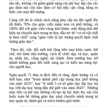
sâu sắc, không chỉ giảm gánh nặng chi phí học tập cho các
gia đình mà còn bảo đảm cơ hội tiếp cận công bằng tri
thức cho mọi đối tượng.
Cùng với đó là chính sách nâng phụ cấp ưu đãi nghề lên
tối thiểu 70% cho giáo viên mầm non và phổ thông, và
100% đối với giáo viên vùng khó khăn- một động thái thể
hiện sự chuyển dịch trong tư duy đầu tư: từ “cơ sở vật chất
là then chốt” sang “giáo viên là lực lượng quyết định chất
lượng giáo dục”.
Theo đó, việc đổi mới trải rộng trên mọi khía cạnh: thể
chế, mô hình nhà trường, cách tổ chức dạy và học, quản
trị, nhân lực, công nghệ, tài chính. Đưa trường học trở
thành không gian đổi mới, sáng tạo và kiến tạo năng lực
cho người học.
Nghị quyết 71 đưa ra đích đến rõ ràng, định lượng và có
thời hạn, như “hoàn thành phổ cập trung học phổ thông
vào năm 2035”, hay “ít nhất 5 cơ sở giáo dục đại học lọt
top 100 đại học hàng đầu thế giới vào năm 2045”. Những
mục tiêu cụ thể này không chỉ tạo áp lực thực thi, mà còn
buộc toàn hệ thống giáo dục phải chuyển mình trong tư
duy quản trị, đánh giá và trách nhiệm giải trình.