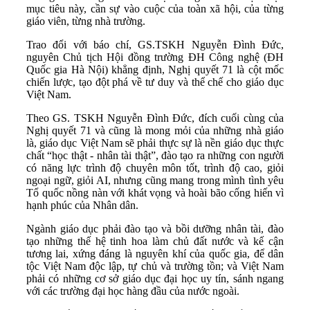
mục tiêu này, cần sự vào cuộc của toàn xã hội, của từng
giáo viên, từng nhà trường.
Trao đổi với báo chí, GS.TSKH Nguyễn Đình Đức,
nguyên Chủ tịch Hội đồng trường ĐH Công nghệ (ĐH
Quốc gia Hà Nội) khẳng định, Nghị quyết 71 là cột mốc
chiến lược, tạo đột phá về tư duy và thể chế cho giáo dục
Việt Nam.
Theo GS. TSKH Nguyễn Đình Đức, đích cuối cùng của
Nghị quyết 71 và cũng là mong mỏi của những nhà giáo
là, giáo dục Việt Nam sẽ phải thực sự là nền giáo dục thực
chất “học thật - nhân tài thật”, đào tạo ra những con người
có năng lực trình độ chuyên môn tốt, trình độ cao, giỏi
ngoại ngữ, giỏi AI, nhưng cũng mang trong mình tình yêu
Tổ quốc nồng nàn với khát vọng và hoài bão cống hiến vì
hạnh phúc của Nhân dân.
Ngành giáo dục phải đào tạo và bồi dưỡng nhân tài, đào
tạo những thế hệ tinh hoa làm chủ đất nước và kế cận
tương lai, xứng đáng là nguyên khí của quốc gia, để dân
tộc Việt Nam độc lập, tự chủ và trường tồn; và Việt Nam
phải có những cơ sở giáo dục đại học uy tín, sánh ngang
với các trường đại học hàng đầu của nước ngoài.