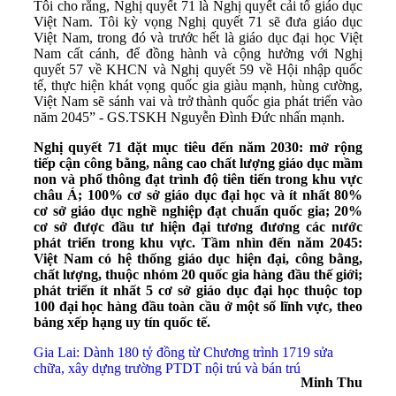
Tôi cho rằng, Nghị quyết 71 là Nghị quyết cải tổ giáo dục
Việt Nam. Tôi kỳ vọng Nghị quyết 71 sẽ đưa giáo dục
Việt Nam, trong đó và trước hết là giáo dục đại học Việt
Nam cất cánh, để đồng hành và cộng hưởng với Nghị
quyết 57 về KHCN và Nghị quyết 59 về Hội nhập quốc
tế, thực hiện khát vọng quốc gia giàu mạnh, hùng cường,
Việt Nam sẽ sánh vai và trở thành quốc gia phát triển vào
năm 2045” - GS.TSKH Nguyễn Đình Đức nhấn mạnh.
Nghị quyết 71 đặt mục tiêu đến năm 2030: mở rộng
tiếp cận công bằng, nâng cao chất lượng giáo dục mầm
non và phổ thông đạt trình độ tiên tiến trong khu vực
châu Á; 100% cơ sở giáo dục đại học và ít nhất 80%
cơ sở giáo dục nghề nghiệp đạt chuẩn quốc gia; 20%
cơ sở được đầu tư hiện đại tương đương các nước
phát triển trong khu vực. Tầm nhìn đến năm 2045:
Việt Nam có hệ thống giáo dục hiện đại, công bằng,
chất lượng, thuộc nhóm 20 quốc gia hàng đầu thế giới;
phát triển ít nhất 5 cơ sở giáo dục đại học thuộc top
100 đại học hàng đầu toàn cầu ở một số lĩnh vực, theo
bảng xếp hạng uy tín quốc tế.
Gia Lai: Dành 180 tỷ đồng từ Chương trình 1719 sửa
chữa, xây dựng trường PTDT nội trú và bán trú
Minh Thu