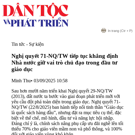
In trang
(Ctr + P)
Tin tức - Sự kiện
Nghị quyết 71-NQ/TW tiếp tục khẳng định
Nhà nước giữ vai trò chủ đạo trong đầu tư
giáo dục
Minh Thu
•
03/09/2025 10:58
Sau hơn mười năm triển khai Nghị quyết 29-NQ/TW
(2013), đất nước ta bước vào giai đoạn phát triển mới với
yêu cầu đột phá toàn diện trong giáo dục. Nghị quyết 71-
NQ/TW (22/8/2025) ban hành tiếp nối tinh thần “Giáo dục
là quốc sách hàng đầu”, nhưng đặt ra mục tiêu cụ thể, đặc
biệt về thể chế, mô hình, đầu tư và năng lực hội nhập.
Đáng chí ý là, chính sách nâng phụ cấp ưu đãi nghề lên tối
thiểu 70% cho giáo viên mầm non và phổ thông, và 100%
đối với giáo viên vùng khó khăn.