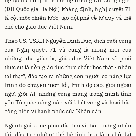
nguyên Chủ tịch Hội đồng trường ĐH Công nghệ
(ĐH Quốc gia Hà Nội) khẳng định, Nghị quyết 71
là cột mốc chiến lược, tạo đột phá về tư duy và thể
chế cho giáo dục Việt Nam.
Theo GS. TSKH Nguyễn Đình Đức, đích cuối cùng
của Nghị quyết 71 và cũng là mong mỏi của
những nhà giáo là, giáo dục Việt Nam sẽ phải
thực sự là nền giáo dục thực chất “học thật - nhân
tài thật”, đào tạo ra những con người có năng lực
trình độ chuyên môn tốt, trình độ cao, giỏi ngoại
ngữ, giỏi AI, nhưng cũng mang trong mình tình
yêu Tổ quốc nồng nàn với khát vọng và hoài bão
cống hiến vì hạnh phúc của Nhân dân.
Ngành giáo dục phải đào tạo và bồi dưỡng nhân
tài, đào tạo những thế hệ tinh hoa làm chủ đất