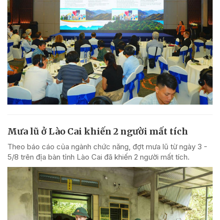
Mưa lũ ở Lào Cai khiến 2 người mất tích
Theo báo cáo của ngành chức năng, đợt mưa lũ từ ngày 3 -
5/8 trên địa bàn tỉnh Lào Cai đã khiến 2 người mất tích.