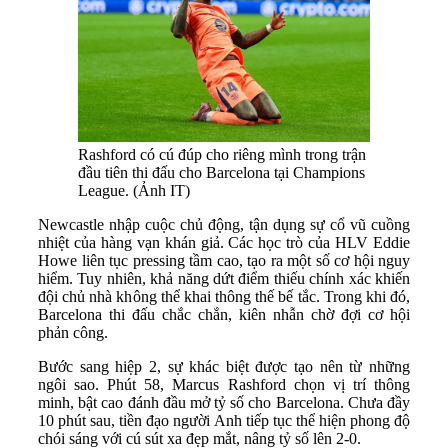
Rashford có cú đúp cho riêng mình trong trận
đầu tiên thi đấu cho Barcelona tại Champions
League. (Ảnh IT)
Newcastle nhập cuộc chủ động, tận dụng sự cổ vũ cuồng
nhiệt của hàng vạn khán giả. Các học trò của HLV Eddie
Howe liên tục pressing tầm cao, tạo ra một số cơ hội nguy
hiểm. Tuy nhiên, khả năng dứt điểm thiếu chính xác khiến
đội chủ nhà không thể khai thông thế bế tắc. Trong khi đó,
Barcelona thi đấu chắc chắn, kiên nhẫn chờ đợi cơ hội
phản công.
Bước sang hiệp 2, sự khác biệt được tạo nên từ những
ngôi sao. Phút 58, Marcus Rashford chọn vị trí thông
minh, bật cao đánh đầu mở tỷ số cho Barcelona. Chưa đầy
10 phút sau, tiền đạo người Anh tiếp tục thể hiện phong độ
chói sáng với cú sút xa đẹp mắt, nâng tỷ số lên 2-0.