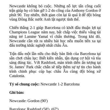
Newcastle không bỏ cuộc. Những nỗ lực tấn công cuối
trận giúp họ có bàn gỡ 1-2 do công của Anthony Gordon ở
phút 90. Tuy nhiên, thời gian còn lại là quá ít để đội bóng
vùng Đông Bắc nước Anh lật ngược tình thế.
Chiến thắng 2-1 giúp Barcelona có khởi đầu thuận lợi tại
Champions League năm nay, bất chấp việc thiếu vắng tài
năng trẻ Lamine Yamal vì chấn thương. Trong khi đó,
Newcastle cần rút ra nhiều bài học nếu muốn tiến xa tại
đấu trường khắc nghiệt nhất châu Âu.
Trận đấu một lần nữa cho thấy bản lĩnh của Barcelona tại
sân chơi châu lục: Biết kiên nhẫn, tận dụng cơ hội và tỏa
sáng đúng lúc. Với Rashford, màn trình diễn ấn tượng tại
St. James’ Park chắc chắn sẽ tiếp thêm sự tự tin cho hành
trình chinh phục cúp bạc châu Âu cùng đội bóng xứ
Catalonia.
Tỷ số chung cuộc:
Newcastle 1-2 Barcelona
Ghi bàn:
Newcastle: Gordon (90')
Barcelona: Rashford (58'), (67')