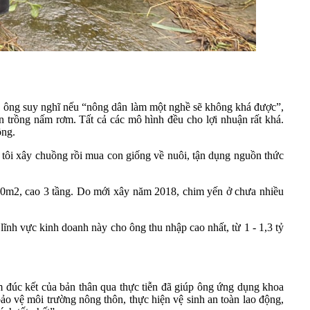
úa, ông suy nghĩ nếu “nông dân làm một nghề sẽ không khá được”,
 trồng nấm rơm. Tất cả các mô hình đều cho lợi nhuận rất khá.
ồng.
 tôi xây chuồng rồi mua con giống về nuôi, tận dụng nguồn thức
400m2, cao 3 tầng. Do mới xây năm 2018, chim yến ở chưa nhiều
lĩnh vực kinh doanh này cho ông thu nhập cao nhất, từ 1 - 1,3 tỷ
 đúc kết của bản thân qua thực tiễn đã giúp ông ứng dụng khoa
bảo vệ môi trường nông thôn, thực hiện vệ sinh an toàn lao động,