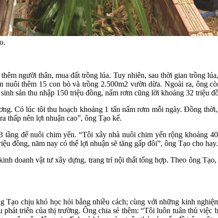
o.
 thêm người thân, mua đất trồng lúa. Tuy nhiên, sau thời gian trồng l
n nuôi thêm 15 con bò và trồng 2.500m2 vườn dừa. Ngoài ra, ông còn
sinh sản thu nhập 150 triệu đồng, nấm rơm cũng lời khoảng 32 triệu đ
ương. Có lúc tôi thu hoạch khoảng 1 tấn nấm rơm mỗi ngày. Đồng thời,
 ra thấp nên lợi nhuận cao”, ông Tạo kể.
 3 tầng để nuôi chim yến. “Tôi xây nhà nuôi chim yến rộng khoảng 
iệu đồng, năm nay có thể lợi nhuận sẽ tăng gấp đôi”, ông Tạo cho hay.
h doanh vật tư xây dựng, trang trí nội thất tổng hợp. Theo ông Tạo, 
ng Tạo chịu khó học hỏi bằng nhiều cách; cùng với những kinh nghiệm
 phát triển của thị trường. Ông chia sẻ thêm: “Tôi luôn tuân thủ việc 