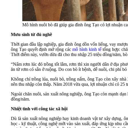
Mô hình nuôi bò đã giúp gia đình ông Tạo có lợi nhuận ca
Mưu sinh từ đủ nghề
Thời gian đầu lập nghiệp, gia đình ông dồn vốn liếng, vay mượn
ông Tạo quyết định mở rộng các
mô hình kinh tế
tổng hợp: chă
Thời điểm này, vườn dừa đã cho thu nhập 25 triệu đồng/năm, bò 
“Nấm rơm lúc đó trồng tốt lắm, rơm thì xin người dân ở địa ph
ăn từ rơm có sẵn ở ruộng. Do con bò ít bệnh, dễ nuôi, chi phí bỏ
Không chỉ trồng lúa, nuôi bò, trồng nấm, ông Tạo còn xây nhà
nên thu nhập còn thấp. Năm 2018 vừa qua, lợi nhuận chỉ có 25 tr
Ngoài chăn nuôi, sản xuất nông nghiệp, ông Tạo còn mạnh dạn kin
đồng/năm.
Nhiệt tình với công tác xã hội
Dù là sản xuất nông nghiệp hay kinh doanh vật tư xây dựng, ô
học - kỹ thuật, công nghệ mới vào sản xuất, đáp ứng kịp nhu cầu