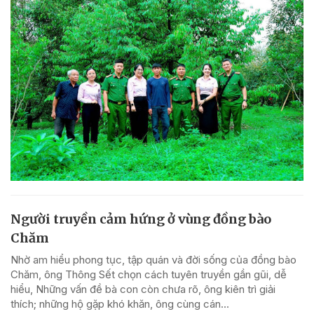
Người truyền cảm hứng ở vùng đồng bào
Chăm
Nhờ am hiểu phong tục, tập quán và đời sống của đồng bào
Chăm, ông Thông Sết chọn cách tuyên truyền gần gũi, dễ
hiểu, Những vấn đề bà con còn chưa rõ, ông kiên trì giải
thích; những hộ gặp khó khăn, ông cùng cán...