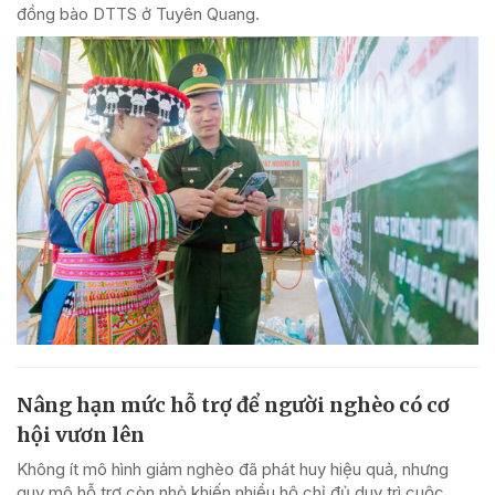
đồng bào DTTS ở Tuyên Quang.
Nâng hạn mức hỗ trợ để người nghèo có cơ
hội vươn lên
Không ít mô hình giảm nghèo đã phát huy hiệu quả, nhưng
quy mô hỗ trợ còn nhỏ khiến nhiều hộ chỉ đủ duy trì cuộc