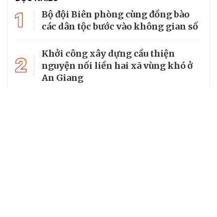
1
Bộ đội Biên phòng cùng đồng bào
các dân tộc bước vào không gian số
Khởi công xây dựng cầu thiện
2
nguyện nối liền hai xã vùng khó ở
An Giang
Bộ Quốc phòng kiểm tra toàn diện
3
tại Ban Chỉ huy Bộ đội Biên phòng
tỉnh An Giang
4
Phó Chủ tịch nước Võ Thị Ánh Xuân
thăm cán bộ, chiến sĩ Biên phòng
5
Tín dụng chính sách phát huy tối
đa hiệu quả ở Đồng Nai