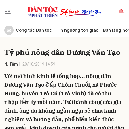
Gửi bình luận
Công tác Dân tộc
Tín ngưỡng tôn giáo
Bản làng hô
Tỷ phú nông dân Dương Văn Tạo
N. Tâm
28/10/2019 14:59
Với mô hình kinh tế tổng hợp… nông dân
Dương Văn Tạo ở ấp Chòm Chuối, xã Phước
Hủy
Gửi
Hưng, huyện Trà Cú (Trà Vinh) đã có thu
nhập tiền tỷ mỗi năm. Từ thành công của gia
đình, ông đã không ngần ngại sẻ chia kinh
nghiệm và hướng dẫn, phổ biến kiến thức
sản xuất, kinh doanh của mình cho người dân