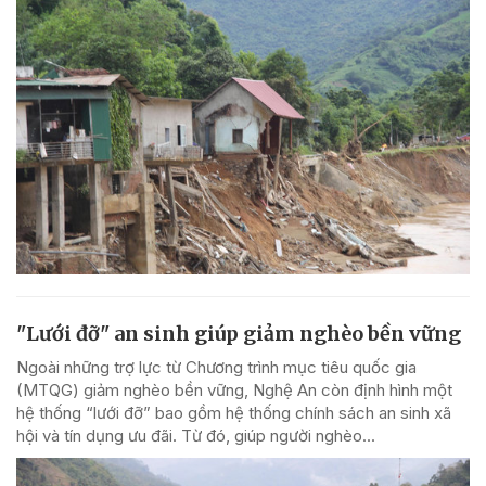
"Lưới đỡ" an sinh giúp giảm nghèo bền vững
Ngoài những trợ lực từ Chương trình mục tiêu quốc gia
(MTQG) giảm nghèo bền vững, Nghệ An còn định hình một
hệ thống “lưới đỡ” bao gồm hệ thống chính sách an sinh xã
hội và tín dụng ưu đãi. Từ đó, giúp người nghèo...