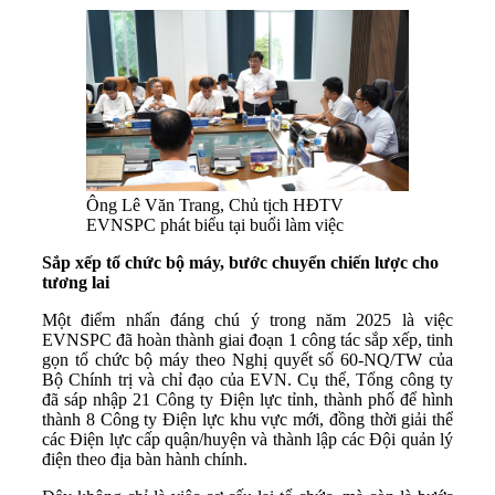
Ông Lê Văn Trang, Chủ tịch HĐTV
EVNSPC phát biểu tại buổi làm việc
Sắp xếp tổ chức bộ máy
,
bước chuyển chiến lược cho
tương lai
Một điểm nhấn đáng chú ý trong năm 2025 là việc
EVNSPC đã hoàn thành giai đoạn 1 công tác sắp xếp, tinh
gọn tổ chức bộ máy theo Nghị quyết số 60-NQ/TW của
Bộ Chính trị và chỉ đạo của EVN. Cụ thể, Tổng công ty
đã sáp nhập 21 Công ty Điện lực tỉnh, thành phố để hình
thành 8 Công ty Điện lực khu vực mới, đồng thời giải thể
các Điện lực cấp quận/huyện và thành lập các Đội quản lý
điện theo địa bàn hành chính.