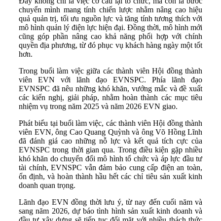
Đây không chỉ là việc cơ cấu lại tổ chức, mà còn là bước
chuyển mình mang tính chiến lược nhằm nâng cao hiệu
quả quản trị, tối ưu nguồn lực và tăng tính tương thích với
mô hình quản lý điện lực hiện đại. Đồng thời, mô hình mới
cũng góp phần nâng cao khả năng phối hợp với chính
quyền địa phương, từ đó phục vụ khách hàng ngày một tốt
hơn.
Trong buổi làm việc giữa các thành viên Hội đồng thành
viên EVN với lãnh đạo EVNSPC. Phía lãnh đạo
EVNSPC đã nêu những khó khăn, vướng mắc và đề xuất
các kiến nghị, giải pháp, nhằm hoàn thành các mục tiêu
nhiệm vụ trong năm 2025 và năm 2026 EVN giao.
Phát biểu tại buổi làm việc, các thành viên Hội đồng thành
viên EVN, ông Cao Quang Quỳnh và ông Võ Hồng Lĩnh
đã đánh giá cao những nỗ lực và kết quả tích cực của
EVNSPC trong thời gian qua. Trong điều kiện gặp nhiều
khó khăn do chuyển đổi mô hình tổ chức và áp lực đầu tư
tài chính, EVNSPC vẫn đảm bảo cung cấp điện an toàn,
ổn định, và hoàn thành hầu hết các chỉ tiêu sản xuất kinh
doanh quan trọng.
Lãnh đạo EVN đồng thời lưu ý, từ nay đến cuối năm và
sang năm 2026, dự báo tình hình sản xuất kinh doanh và
đầu tư xây dựng sẽ tiếp tục đối mặt với nhiều thách thức