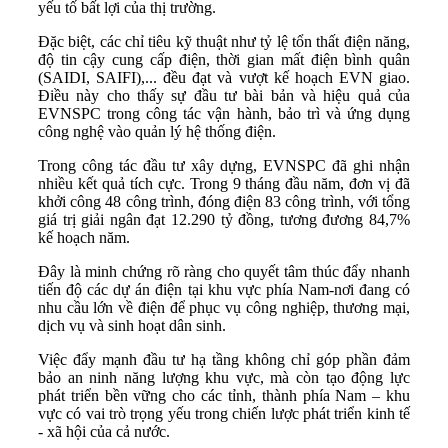
yếu tố bất lợi của thị trường.
Đặc biệt, các chỉ tiêu kỹ thuật như tỷ lệ tổn thất điện năng,
độ tin cậy cung cấp điện, thời gian mất điện bình quân
(SAIDI, SAIFI),... đều đạt và vượt kế hoạch EVN giao.
Điều này cho thấy sự đầu tư bài bản và hiệu quả của
EVNSPC trong công tác vận hành, bảo trì và ứng dụng
công nghệ vào quản lý hệ thống điện.
Trong công tác đầu tư xây dựng, EVNSPC đã ghi nhận
nhiều kết quả tích cực. Trong 9 tháng đầu năm, đơn vị đã
khởi công 48 công trình, đóng điện 83 công trình, với tổng
giá trị giải ngân đạt 12.290 tỷ đồng, tương đương 84,7%
kế hoạch năm.
Đây là minh chứng rõ ràng cho quyết tâm thúc đẩy nhanh
tiến độ các dự án điện tại khu vực phía Nam-nơi đang có
nhu cầu lớn về điện để phục vụ công nghiệp, thương mại,
dịch vụ và sinh hoạt dân sinh.
Việc đẩy mạnh đầu tư hạ tầng không chỉ góp phần đảm
bảo an ninh năng lượng khu vực, mà còn tạo động lực
phát triển bền vững cho các tỉnh, thành phía Nam – khu
vực có vai trò trọng yếu trong chiến lược phát triển kinh tế
- xã hội của cả nước.