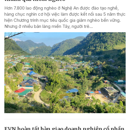
Hơn 7.800 lao động nghèo ở Nghệ An được đào tạo nghề,
hàng chục nghìn cơ hội việc làm được kết nối sau 5 năm thực
hiện Chương trình mục tiêu quốc gia giảm nghèo bền vững.
Nhưng ở nhiều bản làng miền Tây, người trẻ...
EVN hoàn tất bàn giao doanh nghiệp cổ phần