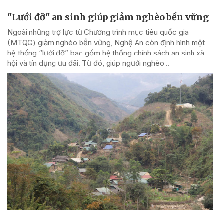
"Lưới đỡ" an sinh giúp giảm nghèo bền vững
Ngoài những trợ lực từ Chương trình mục tiêu quốc gia
(MTQG) giảm nghèo bền vững, Nghệ An còn định hình một
hệ thống “lưới đỡ” bao gồm hệ thống chính sách an sinh xã
hội và tín dụng ưu đãi. Từ đó, giúp người nghèo...