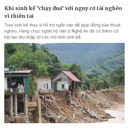
Khi sinh kế "chạy đua" với nguy cơ tái nghèo
vì thiên tai
Trao sinh kế thay vì hỗ trợ ngắn hạn để giúp đồng bào thoát
nghèo. Hàng chục nghìn hộ dân ở Nghệ An đã có thêm cơ
hội tạo thu nhập từ các mô hình sinh kế.