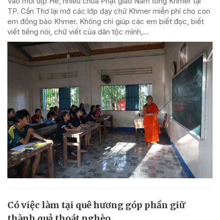
Vào mỗi dịp Hè, nhiều chùa Phật giáo Nam tông Khmer tại
TP. Cần Thơ lại mở các lớp dạy chữ Khmer miễn phí cho con
em đồng bào Khmer. Không chỉ giúp các em biết đọc, biết
viết tiếng nói, chữ viết của dân tộc mình,...
Có việc làm tại quê hương góp phần giữ
thành quả thoát nghèo