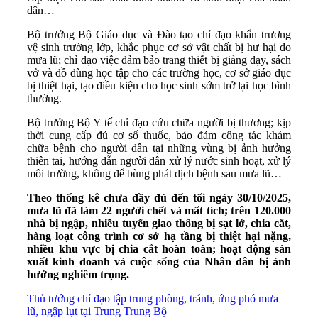
dân…
Bộ trưởng Bộ Giáo dục và Đào tạo chỉ đạo khẩn trương
vệ sinh trường lớp, khắc phục cơ sở vật chất bị hư hại do
mưa lũ; chỉ đạo việc đảm bảo trang thiết bị giảng dạy, sách
vở và đồ dùng học tập cho các trường học, cơ sở giáo dục
bị thiệt hại, tạo điều kiện cho học sinh sớm trở lại học bình
thường.
Bộ trưởng Bộ Y tế chỉ đạo cứu chữa người bị thương; kịp
thời cung cấp đủ cơ số thuốc, bảo đảm công tác khám
chữa bệnh cho người dân tại những vùng bị ảnh hưởng
thiên tai, hướng dẫn người dân xử lý nước sinh hoạt, xử lý
môi trường, không để bùng phát dịch bệnh sau mưa lũ…
Theo thống kê chưa đầy đủ đến tối ngày 30/10/2025,
mưa lũ đã làm 22 người chết và mất tích; trên 120.000
nhà bị ngập, nhiều tuyến giao thông bị sạt lở, chia cắt,
hàng loạt công trình cơ sở hạ tầng bị thiệt hại nặng,
nhiều khu vực bị chia cắt hoàn toàn; hoạt động sản
xuất kinh doanh và cuộc sống của Nhân dân bị ảnh
hưởng nghiêm trọng.
Thủ tướng chỉ đạo tập trung phòng, tránh, ứng phó mưa
lũ, ngập lụt tại Trung Trung Bộ