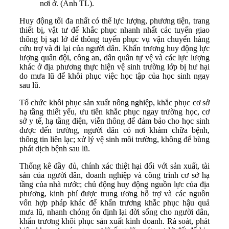
nơi ở. (Ảnh TL).
Huy động tối đa nhất có thể lực lượng, phương tiện, trang
thiết bị, vật tư để khắc phục nhanh nhất các tuyến giao
thông bị sạt lở để thông tuyến phục vụ vận chuyển hàng
cứu trợ và đi lại của người dân. Khẩn trương huy động lực
lượng quân đội, công an, dân quân tự vệ và các lực lượng
khác ở địa phương thực hiện vệ sinh trường lớp bị hư hại
do mưa lũ để khôi phục việc học tập của học sinh ngay
sau lũ.
Tổ chức khôi phục sản xuất nông nghiệp, khắc phục cơ sở
hạ tầng thiết yếu, ưu tiên khắc phục ngay trường học, cơ
sở y tế, hạ tầng điện, viễn thông để đảm bảo cho học sinh
được đến trường, người dân có nơi khám chữa bệnh,
thông tin liên lạc; xử lý vệ sinh môi trường, không để bùng
phát dịch bệnh sau lũ.
Thống kê đầy đủ, chính xác thiệt hại đối với sản xuất, tài
sản của người dân, doanh nghiệp và công trình cơ sở hạ
tầng của nhà nước; chủ động huy động nguồn lực của địa
phương, kinh phí được trung ương hỗ trợ và các nguồn
vốn hợp pháp khác để khẩn trương khắc phục hậu quả
mưa lũ, nhanh chóng ổn định lại đời sống cho người dân,
khẩn trương khôi phục sản xuất kinh doanh. Rà soát, phát