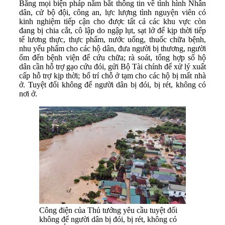
Bằng mọi biện pháp nắm bắt thông tin về tình hình Nhân
dân, cử bộ đội, công an, lực lượng tình nguyện viên có
kinh nghiệm tiếp cận cho được tất cả các khu vực còn
đang bị chia cắt, cô lập do ngập lụt, sạt lở để kịp thời tiếp
tế lương thực, thực phẩm, nước uống, thuốc chữa bệnh,
nhu yếu phẩm cho các hộ dân, đưa người bị thương, người
ốm đến bệnh viện để cứu chữa; rà soát, tổng hợp số hộ
dân cần hỗ trợ gạo cứu đói, gửi Bộ Tài chính để xử lý xuất
cấp hỗ trợ kịp thời; bố trí chỗ ở tạm cho các hộ bị mất nhà
ở. Tuyệt đối không để người dân bị đói, bị rét, không có
nơi ở.
Công điện của Thủ tướng yêu cầu tuyệt đối
không để người dân bị đói, bị rét, không có