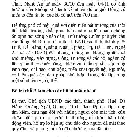
Tĩnh, Nghệ An từ ngày 30/10 đến ngày 04/11 do ảnh
hưởng của không khí lạnh và nhiễu động gió Đông có
mưa to đến rất to, cục bộ có nơi trên 700 mm.
Để ứng phó có hiệu quả với diễn biến bất thường của thời
tiết, khẩn trương khắc phục hậu quả mưa lũ, nhanh chóng
ổn định đời sống Nhân dân, Thủ tướng Chính phủ yêu cầu
các đồng chí Bí thư, Chủ tịch UBND các tỉnh, thành phố:
Huế, Đà Nẵng, Quảng Ngãi, Quảng Trị, Hà Tĩnh, Nghệ
An và các Bộ: Quốc phòng, Công an, Nông nghiệp và
Môi trường, Xây dựng, Công Thương và các bộ, ngành có
liên quan theo chức năng, nhiệm vụ, thẩm quyền tập trung
lãnh đạo, chỉ đạo, chủ động triển khai quyết liệt, kịp thời,
có hiệu quả các biện pháp phù hợp. Trong đó tập trung
một số nhiệm vụ cụ thể:
Bố trí chỗ ở tạm cho các hộ bị mất nhà ở
Bí thư, Chủ tịch UBND các tỉnh, thành phố: Huế, Đà
Nẵng, Quảng Ngãi, Quảng Trị chỉ đạo tiếp tục tập trung
tìm kiếm, cứu nạn đối với những người còn mất tích; cứu
chữa miễn phí cho người bị thương; tổ chức thăm hỏi,
động viên, hỗ trợ lo hậu sự chu đáo cho người đã mất theo
quy định và phong tục của địa phương, của dân tộc.