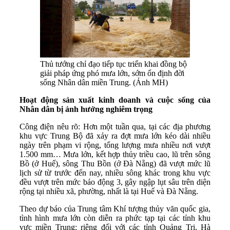
Thủ tướng chỉ đạo tiếp tục triển khai đồng bộ
giải pháp ứng phó mưa lớn, sớm ổn định đời
sống Nhân dân miền Trung. (Ảnh MH)
Hoạt động sản xuất kinh doanh và cuộc sống của
Nhân dân bị ảnh hưởng nghiêm trọng
Công điện nêu rõ: Hơn một tuần qua, tại các địa phương
khu vực Trung Bộ đã xảy ra đợt mưa lớn kéo dài nhiều
ngày trên phạm vi rộng, tổng lượng mưa nhiều nơi vượt
1.500 mm… Mưa lớn, kết hợp thủy triều cao, lũ trên sông
Bồ (ở Huế), sông Thu Bồn (ở Đà Nẵng) đã vượt mức lũ
lịch sử từ trước đến nay, nhiều sông khác trong khu vực
đều vượt trên mức báo động 3, gây ngập lụt sâu trên diện
rộng tại nhiều xã, phường, nhất là tại Huế và Đà Nẵng.
Theo dự báo của Trung tâm Khí tượng thủy văn quốc gia,
tình hình mưa lớn còn diễn ra phức tạp tại các tỉnh khu
vực miền Trung; riêng đối với các tỉnh Quảng Trị, Hà