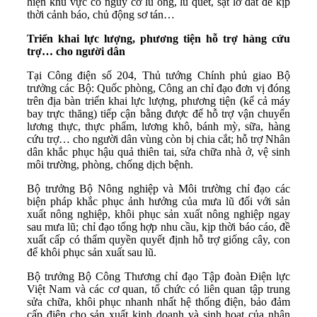
hiện khu vực có nguy cơ lũ ống, lũ quét, sạt lở đất để kịp
thời cảnh báo, chủ động sơ tán…
Triển khai lực lượng, phương tiện hỗ trợ hàng cứu
trợ… cho người dân
Tại Công điện số 204, Thủ tướng Chính phủ giao Bộ
trưởng các Bộ: Quốc phòng, Công an chỉ đạo đơn vị đóng
trên địa bàn triển khai lực lượng, phương tiện (kể cả máy
bay trực thăng) tiếp cận bằng được để hỗ trợ vận chuyển
lương thực, thực phẩm, lương khô, bánh mỳ, sữa, hàng
cứu trợ… cho người dân vùng còn bị chia cắt; hỗ trợ Nhân
dân khắc phục hậu quả thiên tai, sửa chữa nhà ở, vệ sinh
môi trường, phòng, chống dịch bệnh.
Bộ trưởng Bộ Nông nghiệp và Môi trường chỉ đạo các
biện pháp khắc phục ảnh hưởng của mưa lũ đối với sản
xuất nông nghiệp, khôi phục sản xuất nông nghiệp ngay
sau mưa lũ; chỉ đạo tổng hợp nhu cầu, kịp thời báo cáo, đề
xuất cấp có thẩm quyền quyết định hỗ trợ giống cây, con
để khôi phục sản xuất sau lũ.
Bộ trưởng Bộ Công Thương chỉ đạo Tập đoàn Điện lực
Việt Nam và các cơ quan, tổ chức có liên quan tập trung
sửa chữa, khôi phục nhanh nhất hệ thống điện, bảo đảm
cấp điện cho sản xuất kinh doanh và sinh hoạt của nhân