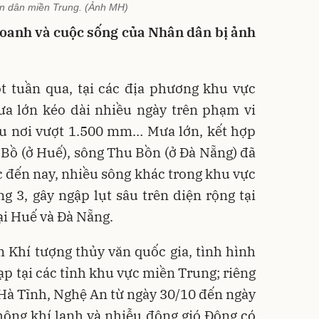
n dân miền Trung. (Ảnh MH)
doanh và cuộc sống của Nhân dân bị ảnh
t tuần qua, tại các địa phương khu vực
ưa lớn kéo dài nhiều ngày trên phạm vi
ều nơi vượt 1.500 mm… Mưa lớn, kết hợp
g Bồ (ở Huế), sông Thu Bồn (ở Đà Nẵng) đã
ớc đến nay, nhiều sông khác trong khu vực
 3, gây ngập lụt sâu trên diện rộng tại
ại Huế và Đà Nẵng.
 Khí tượng thủy văn quốc gia, tình hình
ạp tại các tỉnh khu vực miền Trung; riêng
, Hà Tĩnh, Nghệ An từ ngày 30/10 đến ngày
ông khí lạnh và nhiễu động gió Đông có