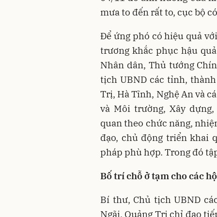
mưa to đến rất to, cục bộ c
Để ứng phó có hiệu quả với
trương khắc phục hậu quả
Nhân dân, Thủ tướng Chín
tịch UBND các tỉnh, thàn
Trị, Hà Tĩnh, Nghệ An và c
và Môi trường, Xây dựng,
quan theo chức năng, nhiệm
đạo, chủ động triển khai q
pháp phù hợp. Trong đó tập
Bố trí chỗ ở tạm cho các hộ
Bí thư, Chủ tịch UBND cá
Ngãi, Quảng Trị chỉ đạo tiế