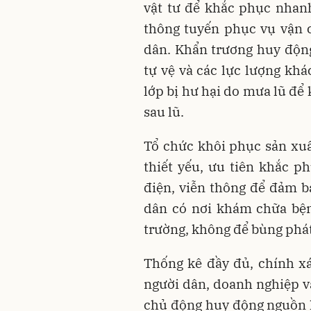
vật tư để khắc phục nhanh
thông tuyến phục vụ vận c
dân. Khẩn trương huy động
tự vệ và các lực lượng khá
lớp bị hư hại do mưa lũ để
sau lũ.
Tổ chức khôi phục sản xuấ
thiết yếu, ưu tiên khắc ph
điện, viễn thông để đảm b
dân có nơi khám chữa bệnh
trường, không để bùng phát
Thống kê đầy đủ, chính xác
người dân, doanh nghiệp và
chủ động huy động nguồn l