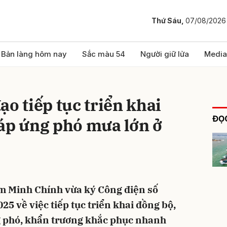
Thứ Sáu,
07/08/2026
bình luận
Bản làng hôm nay
Sắc màu 54
Người giữ lửa
Media
ạo tiếp tục triển khai
ĐỌC
áp ứng phó mưa lớn ở
Hủy
G
m Minh Chính vừa ký Công điện số
5 về việc tiếp tục triển khai đồng bộ,
g phó, khẩn trương khắc phục nhanh