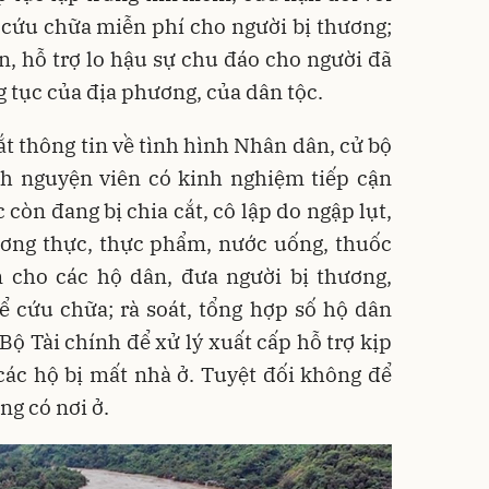
 cứu chữa miễn phí cho người bị thương;
n, hỗ trợ lo hậu sự chu đáo cho người đã
 tục của địa phương, của dân tộc.
 thông tin về tình hình Nhân dân, cử bộ
ình nguyện viên có kinh nghiệm tiếp cận
 còn đang bị chia cắt, cô lập do ngập lụt,
 lương thực, thực phẩm, nước uống, thuốc
cho các hộ dân, đưa người bị thương,
 cứu chữa; rà soát, tổng hợp số hộ dân
 Bộ Tài chính để xử lý xuất cấp hỗ trợ kịp
 các hộ bị mất nhà ở. Tuyệt đối không để
ông có nơi ở.