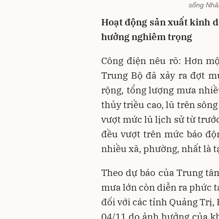
sống Nhâ
Hoạt động sản xuất kinh 
hưởng nghiêm trọng
Công điện nêu rõ: Hơn mộ
Trung Bộ đã xảy ra đợt m
rộng, tổng lượng mưa nhi
thủy triều cao, lũ trên sôn
vượt mức lũ lịch sử từ trư
đều vượt trên mức báo động
nhiều xã, phường, nhất là t
Theo dự báo của Trung tâm
mưa lớn còn diễn ra phức t
đối với các tỉnh Quảng Trị
04/11 do ảnh hưởng của kh