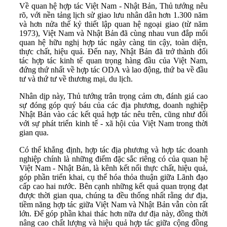
Về quan hệ hợp tác Việt Nam - Nhật Bản, Thủ tướng nêu
rõ, với nền tảng lịch sử giao lưu nhân dân hơn 1.300 năm
và hơn nửa thế kỷ thiết lập quan hệ ngoại giao (từ năm
1973), Việt Nam và Nhật Bản đã cùng nhau vun đắp mối
quan hệ hữu nghị hợp tác ngày càng tin cậy, toàn diện,
thực chất, hiệu quả. Đến nay, Nhật Bản đã trở thành đối
tác hợp tác kinh tế quan trọng hàng đầu của Việt Nam,
đứng thứ nhất về hợp tác ODA và lao động, thứ ba về đầu
tư và thứ tư về thương mại, du lịch.
Nhân dịp này, Thủ tướng trân trọng cảm ơn, đánh giá cao
sự đóng góp quý báu của các địa phương, doanh nghiệp
Nhật Bản vào các kết quả hợp tác nêu trên, cũng như đối
với sự phát triển kinh tế - xã hội của Việt Nam trong thời
gian qua.
Có thể khẳng định, hợp tác địa phương và hợp tác doanh
nghiệp chính là những điểm đặc sắc riêng có của quan hệ
Việt Nam - Nhật Bản, là kênh kết nối thực chất, hiệu quả,
góp phần triển khai, cụ thể hóa thỏa thuận giữa Lãnh đạo
cấp cao hai nước. Bên cạnh những kết quả quan trọng đạt
được thời gian qua, chúng ta đều thống nhất rằng dư địa,
tiềm năng hợp tác giữa Việt Nam và Nhật Bản vẫn còn rất
lớn. Để góp phần khai thác hơn nữa dư địa này, đồng thời
nâng cao chất lượng và hiệu quả hợp tác giữa cộng đồng