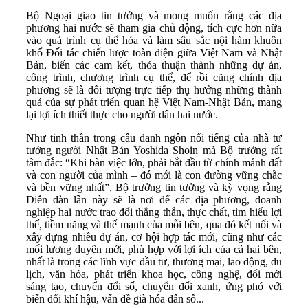
Bộ Ngoại giao tin tưởng và mong muốn rằng các địa
phương hai nước sẽ tham gia chủ động, tích cực hơn nữa
vào quá trình cụ thể hóa và làm sâu sắc nội hàm khuôn
khổ Đối tác chiến lược toàn diện giữa Việt Nam và Nhật
Bản, biến các cam kết, thỏa thuận thành những dự án,
công trình, chương trình cụ thể, để rồi cũng chính địa
phương sẽ là đối tượng trực tiếp thụ hưởng những thành
quả của sự phát triển quan hệ Việt Nam-Nhật Bản, mang
lại lợi ích thiết thực cho người dân hai nước.
Như tinh thần trong câu danh ngôn nổi tiếng của nhà tư
tưởng người Nhật Bản Yoshida Shoin mà Bộ trưởng rất
tâm đắc: “Khi bàn việc lớn, phải bắt đầu từ chính mảnh đất
và con người của mình – đó mới là con đường vững chắc
và bền vững nhất”, Bộ trưởng tin tưởng và kỳ vọng rằng
Diễn đàn lần này sẽ là nơi để các địa phương, doanh
nghiệp hai nước trao đổi thẳng thắn, thực chất, tìm hiểu lợi
thế, tiềm năng và thế mạnh của mỗi bên, qua đó kết nối và
xây dựng nhiều dự án, cơ hội hợp tác mới, cũng như các
mối lương duyên mới, phù hợp với lợi ích của cả hai bên,
nhất là trong các lĩnh vực đầu tư, thương mại, lao động, du
lịch, văn hóa, phát triển khoa học, công nghệ, đổi mới
sáng tạo, chuyển đổi số, chuyển đổi xanh, ứng phó với
biến đổi khí hậu, vấn đề già hóa dân số...