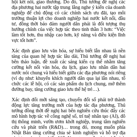
hội kết nối, giao thương. Do đó, Thủ tướng đề nghị các
địa phương hai nước tập trung lắng nghe ý kiến của doanh
nghiệp để chủ động có các chính sách ưu đãi, tạo môi
trường thuận lợi cho doanh nghiệp hai nước kết nối, đầu
tư, đồng thời bảo đảm người dân phải là đối tượng thụ
hưởng chính của việc hợp tác theo tinh thần 3 hơn: “Việc
làm tốt hơn, thu nhập cao hơn, kỹ năng và điều kiện lĩnh
vực tốt hơn”.
Xác định giao lưu văn hóa, sự hiểu biết lẫn nhau là nền
tảng của quan hệ hợp tác lâu dài, Thủ tướng đề nghị hai
bên thảo luận, đề xuất các sáng kiến cụ thể nhằm tăng
cường kết nối văn hóa, du lịch, giao lưu nhân dân hai
nước nói chung và hiểu biết giữa các địa phương nói riêng
(ví dụ như: khuyến khích người dân qua lại lẫn nhau, tổ
chức các lễ hội, có các sản phẩm du lịch chung, mở thêm
đường bay, tăng cường giao lưu thế hệ trẻ…).
Xác định đổi mới sáng tạo, chuyển đổi số phải trở thành
động lực tăng trưởng mới của hợp tác địa phương, Thủ
tướng đồng thời đề nghị hai bên nghiên cứu thúc đẩy các
mô hình hợp tác về công nghệ số, trí tuệ nhân tạo (AI), đô
thị thông minh, vườn ươm khởi nghiệp, trung tâm nghiên
cứu và phát triển (R&D)… trong đó, mong muốn phía
Nhật Bản tăng cường chia sẻ kinh nghiệm và hỗ trợ địa