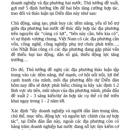
doanh nghiệp và địa phương hai nước, Thủ tướng đề xuất,
gợi mở 5 định hướng lớn để hai bên tăng cường hợp tác,
trao đổi và thảo luận tại Diễn đàn này như sau:
Chủ động, sáng tạo, phát huy các tiềm năng, yếu tố bổ trợ
giữa địa phương hai nước để thúc đẩy hợp tác địa phương
trên nguyên tắc “cùng có lợi”, “bên này cần, bên kia có”,
vì sự thịnh vượng chung. Việt Nam có các địa phương cần
vốn, công nghệ, công nghiệp phụ trợ chưa phát triển…,
còn Nhật Bản cũng có các địa phương đang gặp phải vấn
đề thiếu hụt lao động, dân số già, thiếu động lực tăng
trưởng…
Do đó, Thủ tướng đề nghị các địa phương thảo luận tập
trung vào các tiềm năng, thế mạnh, cơ hội nổi trội, lợi thế
cạnh tranh của mình, mỗi địa phương đến dự Diễn đàn
hôm nay đều sẽ được phát biểu; chúng ta hãy xác định 1-2
lĩnh vực ưu tiên, mũi nhọn của địa phương mình, phấn đấu
đề xuất 2 - 3 sáng kiến/dự án hợp tác cụ thể có thể triển
khai ngay trong 1 - 2 năm tới.
Xác định “lấy doanh nghiệp và người dân làm trung tâm,
chủ thể, mục tiêu, động lực và nguồn lực chính của sự hợp
tác”, tại Diễn đàn lần này, ngoài các địa phương còn có
hàng trăm doanh nghiệp hai nước đang nỗ lực tìm kiếm cơ