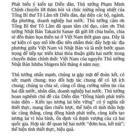
Phát biểu ý kiến tại Diễn đàn, Thủ tướng Phạm Minh
Chính chuyển lời thăm hỏi và chúc mừng nồng nhiệt của
Tổng Bí thư Tô Lâm tới Diễn đàn, đại diện các bộ, ngành,
địa phương, doanh nghiệp hai nước. Thủ tướng cảm ơn
Tổng Bí thư Tô Lâm đã quan tâm chỉ đạo, cảm ơn Thủ
tướng Nhật Bản Takaichi Sanae đã gửi lời chia buồn, chia
sẻ đến thảm họa thiên tai ở Việt Nam thời gian qua. Đây là
sự kiện có quy mô lớn đầu tiên nhằm thúc đẩy hợp tác địa
phương giữa Việt Nam và Nhật Bản và là một bước quan
trọng để tiếp tục triển khai thỏa thuận giữa hai nước trong
chuyến thăm chính thức Việt Nam của nguyên Thủ tướng
Nhật Bản Ishiba Shigeru hồi tháng 4 năm nay.
Thủ tướng nhấn mạnh, chúng ta gặp mặt để đoàn kết, có
sức mạnh chung; trao đổi hợp tác chung để có lợi ích
chung; chúng ta chia sẻ, củng cố tăng cường niềm tin của
hai đất nước, nhân dân, doanh nghiệp hai nước. Thủ tướng
hoan nghênh chủ đề của Diễn đàn “Đồng hành phát triển
toàn diện - Kiến tạo tương lai bền vững” có ý nghĩa rất
thiết thực, mang tầm chiến lược, thể hiện rõ tinh thần hợp
tác cùng thắng, cùng đồng hành phát triển, cùng kiến tạo
tương lai vì hòa bình, ổn định và thịnh vượng của cả hai
quốc gia. Hợp tác để quan hệ hai nước “đơm hoa, kết trái”;
thể hiện tính thiết thực, hiệu quả.