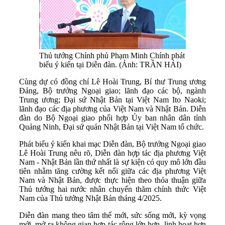
Thủ tướng Chính phủ Phạm Minh Chính phát
biểu ý kiến tại Diễn đàn. (Ảnh: TRẦN HẢI)
Cùng dự có đồng chí Lê Hoài Trung, Bí thư Trung ương
Đảng, Bộ trưởng Ngoại giao; lãnh đạo các bộ, ngành
Trung ương; Đại sứ Nhật Bản tại Việt Nam Ito Naoki;
lãnh đạo các địa phương của Việt Nam và Nhật Bản. Diễn
đàn do Bộ Ngoại giao phối hợp Ủy ban nhân dân tỉnh
Quảng Ninh, Đại sứ quán Nhật Bản tại Việt Nam tổ chức.
Phát biểu ý kiến khai mạc Diễn đàn, Bộ trưởng Ngoại giao
Lê Hoài Trung nêu rõ, Diễn đàn hợp tác địa phương Việt
Nam - Nhật Bản lần thứ nhất là sự kiện có quy mô lớn đầu
tiên nhằm tăng cường kết nối giữa các địa phương Việt
Nam và Nhật Bản, được thực hiện theo thỏa thuận giữa
Thủ tướng hai nước nhân chuyến thăm chính thức Việt
Nam của Thủ tướng Nhật Bản tháng 4/2025.
Diễn đàn mang theo tâm thế mới, sức sống mới, kỳ vọng
mới, mở ra không gian hợp tác rộng lớn hơn, linh hoạt hơn