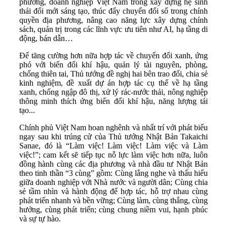
phương, doanh nghiệp Việt Nam trong xây dựng hệ sinh
thái đổi mới sáng tạo, thúc đẩy chuyển đổi số trong chính
quyền địa phương, nâng cao năng lực xây dựng chính
sách, quản trị trong các lĩnh vực ưu tiên như AI, hạ tầng di
động, bán dẫn…
Để tăng cường hơn nữa hợp tác về chuyển đổi xanh, ứng
phó với biến đổi khí hậu, quản lý tài nguyên, phòng,
chống thiên tai, Thủ tướng đề nghị hai bên trao đổi, chia sẻ
kinh nghiệm, đề xuất dự án hợp tác cụ thể về hạ tầng
xanh, chống ngập đô thị, xử lý rác-nước thải, nông nghiệp
thông minh thích ứng biến đổi khí hậu, năng lượng tái
tạo...
Chính phủ Việt Nam hoan nghênh và nhất trí với phát biểu
ngay sau khi trúng cử của Thủ tướng Nhật Bản Takaichi
Sanae, đó là “Làm việc! Làm việc! Làm việc và Làm
việc!”; cam kết sẽ tiếp tục nỗ lực làm việc hơn nữa, luôn
đồng hành cùng các địa phương và nhà đầu tư Nhật Bản
theo tinh thần “3 cùng” gồm: Cùng lắng nghe và thấu hiểu
giữa doanh nghiệp với Nhà nước và người dân; Cùng chia
sẻ tầm nhìn và hành động để hợp tác, hỗ trợ nhau cùng
phát triển nhanh và bền vững; Cùng làm, cùng thắng, cùng
hưởng, cùng phát triển; cùng chung niềm vui, hạnh phúc
và sự tự hào.