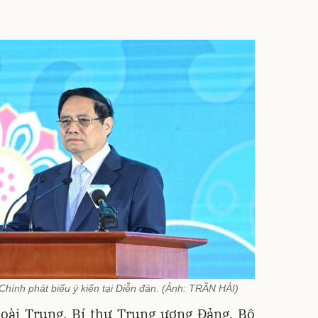
ính phát biểu ý kiến tại Diễn đàn. (Ảnh: TRẦN HẢI)
oài Trung, Bí thư Trung ương Đảng, Bộ