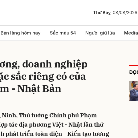
Thứ Bảy,
08/08/2026
bình luận
Bản làng hôm nay
Sắc màu 54
Người giữ lửa
Media
ương, doanh nghiệp
ĐỌC
ặc sắc riêng có của
am - Nhật Bản
Hủy
G
ng Ninh, Thủ tướng Chính phủ Phạm
p tác địa phương Việt - Nhật lần thứ
h phát triển toàn diện - Kiến tạo tương