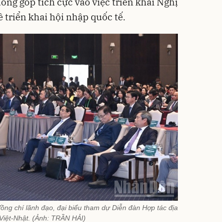
óng góp tích cực vào việc triển khai Nghị
ề triển khai hội nhập quốc tế.
ng chí lãnh đạo, đại biểu tham dự Diễn đàn Hợp tác địa
Việt-Nhật. (Ảnh: TRẦN HẢI)