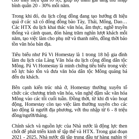
bình quân 20 - 30% mỗi năm.
Trong khi đó, du lịch cộng đồng đang tạo hướng đi hiệu
quả ở các xã có đông đồng bào Tày, Thái, Mông, Dao…
Các HTX du lịch khai thác văn hóa, ẩm thực, nghề truyền
thống và cảnh quan, đón hàng trăm nghìn lượt khách mỗi
năm, tạo việc làm cho phụ nữ và thanh niên, đồng thời bảo
tồn văn hóa bản địa.
Tiêu biểu như Pả Vi Homestay là 1 trong 18 hộ gia đình
làm du lịch của Làng Văn hóa du lịch cộng đồng dân tộc
Mông. Pả Vi Homestay là minh chứng tiêu biểu trong việc
nỗ lực bảo tồn và đưa văn hóa dân tộc Mông quảng bá
đến du khách.
Bên cạnh kiến trúc nhà ở, Homestay thường xuyên tổ
chức các chương trình văn hóa, văn nghệ đậm sắc văn hóa
Mông vào các tối cuối tuần. Đồng thời, từ khi đi vào hoạt
động, Homestay còn tạo việc làm thường xuyên cho các
lao động là người địa phương, với thu nhập từ 6 - 8 triệu
đồng/người/tháng.
Chính sách và nguồn lực của Nhà nước là động lực then
chốt để phát triển kinh tế tập thể và HTX. Trong giai đoạn
2021 - 2025, Nhà nước đã tập trung đầu tư hàng nghìn tỷ