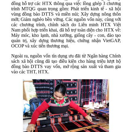
đồng hỗ trợ các HTX thông qua việc lồng ghép 3 chương
trình MTQG quan trọng gồm: Phát triển kinh tế - xã hội
vùng đồng bào DTTS và miền núi; Xây dựng nông thôn
mới; Giảm nghèo bền vững. Các nguồn vốn này, cùng với
các chương trình, chính sách do Liên minh HTX Việt
Nam phối hợp triển khai, đã hỗ trợ toàn diện cho HTX về:
Máy móc, kho lạnh, nhà xưởng, giống cây - con, đào tạo
quản trị, xây dựng thương hiệu, chứng nhận VietGAP,
OCOP và xúc tiến thương mại.
Ngoài ra, nguồn vốn tín dụng ưu đãi từ Ngân hàng Chính
sách xã hội cũng đã tạo điều kiện cho hàng triệu lượt hộ
đồng bào DTTS vay vốn, mở rộng sản xuất và tham gia
vào các THT, HTX.