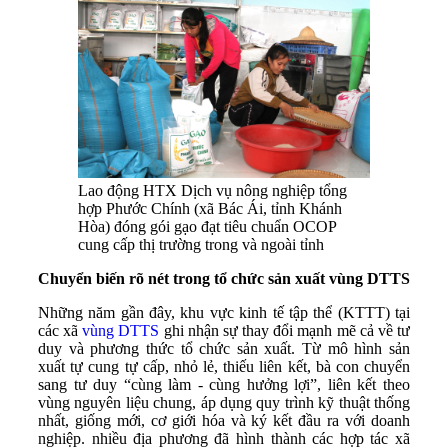
Lao động HTX Dịch vụ nông nghiệp tổng
hợp Phước Chính (xã Bác Ái, tỉnh Khánh
Hòa) đóng gói gạo đạt tiêu chuẩn OCOP
cung cấp thị trường trong và ngoài tỉnh
Chuyển biến rõ nét trong tổ chức sản xuất vùng DTTS
Những năm gần đây, khu vực kinh tế tập thể (KTTT) tại
các xã
vùng DTTS
ghi nhận sự thay đổi mạnh mẽ cả về tư
duy và phương thức tổ chức sản xuất. Từ mô hình sản
xuất tự cung tự cấp, nhỏ lẻ, thiếu liên kết, bà con chuyển
sang tư duy “cùng làm - cùng hưởng lợi”, liên kết theo
vùng nguyên liệu chung, áp dụng quy trình kỹ thuật thống
nhất, giống mới, cơ giới hóa và ký kết đầu ra với doanh
nghiệp. nhiều địa phương đã hình thành các hợp tác xã