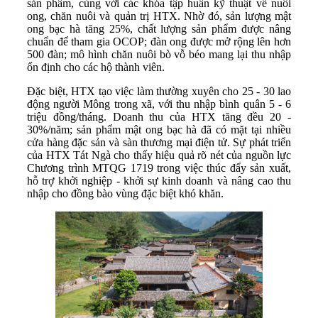
sản phẩm, cùng với các khóa tập huấn kỹ thuật về nuôi
ong, chăn nuôi và quản trị HTX. Nhờ đó, sản lượng mật
ong bạc hà tăng 25%, chất lượng sản phẩm được nâng
chuẩn để tham gia OCOP; đàn ong được mở rộng lên hơn
500 đàn; mô hình chăn nuôi bò vỗ béo mang lại thu nhập
ổn định cho các hộ thành viên.
Đặc biệt, HTX tạo việc làm thường xuyên cho 25 - 30 lao
động người Mông trong xã, với thu nhập bình quân 5 - 6
triệu đồng/tháng. Doanh thu của HTX tăng đều 20 -
30%/năm; sản phẩm mật ong bạc hà đã có mặt tại nhiều
cửa hàng đặc sản và sàn thương mại điện tử. Sự phát triển
của HTX Tát Ngà cho thấy hiệu quả rõ nét của nguồn lực
Chương trình MTQG 1719 trong việc thúc đẩy sản xuất,
hỗ trợ khởi nghiệp - khởi sự kinh doanh và nâng cao thu
nhập cho đồng bào vùng đặc biệt khó khăn.