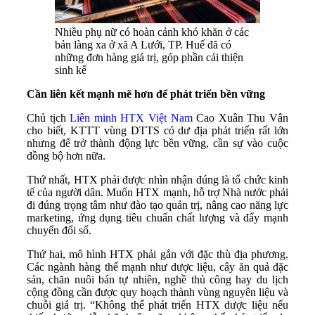
Nhiều phụ nữ có hoàn cảnh khó khăn ở các
bản làng xa ở xã A Lưới, TP. Huế đã có
những đơn hàng giá trị, góp phần cải thiện
sinh kế
Cần liên kết mạnh mẽ hơn để phát triển bền vững
Chủ tịch
Liên minh HTX Việt Nam
Cao Xuân Thu Vân
cho biết, KTTT vùng DTTS có dư địa phát triển rất lớn
nhưng để trở thành động lực bền vững, cần sự vào cuộc
đồng bộ hơn nữa.
Thứ nhất, HTX phải được nhìn nhận đúng là tổ chức kinh
tế của người dân. Muốn HTX mạnh, hỗ trợ Nhà nước phải
đi đúng trọng tâm như đào tạo quản trị, nâng cao năng lực
marketing, ứng dụng tiêu chuẩn chất lượng và đẩy mạnh
chuyển đổi số.
Thứ hai, mô hình HTX phải gắn với đặc thù địa phương.
Các ngành hàng thế mạnh như dược liệu, cây ăn quả đặc
sản, chăn nuôi bán tự nhiên, nghề thủ công hay du lịch
cộng đồng cần được quy hoạch thành vùng nguyên liệu và
chuỗi giá trị. “Không thể phát triển HTX dược liệu nếu