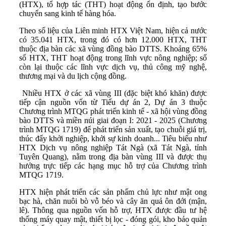
(HTX), tổ hợp tác (THT) hoạt động ổn định, tạo bước
chuyển sang kinh tế hàng hóa.
Theo số liệu của Liên minh HTX Việt Nam, hiện cả nước
có 35.041 HTX, trong đó có hơn 12.000 HTX, THT
thuộc địa bàn các xã vùng đồng bào DTTS. Khoảng 65%
số HTX, THT hoạt động trong lĩnh vực nông nghiệp; số
còn lại thuộc các lĩnh vực dịch vụ, thủ công mỹ nghệ,
thương mại và du lịch cộng đồng.
Nhiều HTX ở các xã vùng III (đặc biệt khó khăn) được
tiếp cận nguồn vốn từ Tiểu dự án 2, Dự án 3 thuộc
Chương trình MTQG phát triển kinh tế - xã hội vùng đồng
bào DTTS và miền núi giai đoạn I: 2021 - 2025 (Chương
trình MTQG 1719) để phát triển sản xuất, tạo chuỗi giá trị,
thúc đẩy khởi nghiệp, khởi sự kinh doanh... Tiêu biểu như
HTX Dịch vụ nông nghiệp Tát Ngà (xã Tát Ngà, tỉnh
Tuyên Quang), nằm trong địa bàn vùng III và được thụ
hưởng trực tiếp các hạng mục hỗ trợ của Chương trình
MTQG 1719.
HTX hiện phát triển các sản phẩm chủ lực như mật ong
bạc hà, chăn nuôi bò vỗ béo và cây ăn quả ôn đới (mận,
lê). Thông qua nguồn vốn hỗ trợ, HTX được đầu tư hệ
thống máy quay mật, thiết bị lọc - đóng gói, kho bảo quản