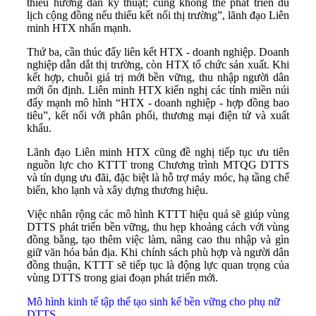
thiếu hướng dẫn kỹ thuật; cũng không thể phát triển du
lịch cộng đồng nếu thiếu kết nối thị trường”, lãnh đạo Liên
minh HTX nhấn mạnh.
Thứ ba, cần thúc đẩy liên kết HTX - doanh nghiệp. Doanh
nghiệp dẫn dắt thị trường, còn HTX tổ chức sản xuất. Khi
kết hợp, chuỗi giá trị mới bền vững, thu nhập người dân
mới ổn định. Liên minh HTX kiến nghị các tỉnh miền núi
đẩy mạnh mô hình “HTX - doanh nghiệp - hợp đồng bao
tiêu”, kết nối với phân phối, thương mại điện tử và xuất
khẩu.
Lãnh đạo Liên minh HTX cũng đề nghị tiếp tục ưu tiên
nguồn lực cho KTTT trong Chương trình MTQG DTTS
và tín dụng ưu đãi, đặc biệt là hỗ trợ máy móc, hạ tầng chế
biến, kho lạnh và xây dựng thương hiệu.
Việc nhân rộng các mô hình KTTT hiệu quả sẽ giúp vùng
DTTS phát triển bền vững, thu hẹp khoảng cách với vùng
đồng bằng, tạo thêm việc làm, nâng cao thu nhập và gìn
giữ văn hóa bản địa. Khi chính sách phù hợp và người dân
đồng thuận, KTTT sẽ tiếp tục là động lực quan trọng của
vùng DTTS trong giai đoạn phát triển mới.
Mô hình kinh tế tập thể tạo sinh kế bền vững cho phụ nữ
DTTS