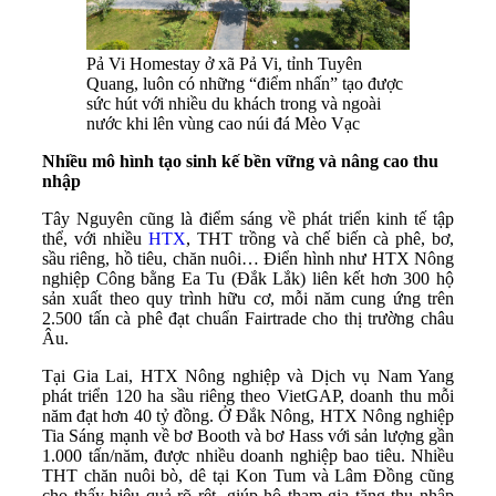
Pả Vi Homestay ở xã Pả Vi, tỉnh Tuyên
Quang, luôn có những “điểm nhấn” tạo được
sức hút với nhiều du khách trong và ngoài
nước khi lên vùng cao núi đá Mèo Vạc
Nhiều mô hình tạo sinh kế bền vững và nâng cao thu
nhập
Tây Nguyên cũng là điểm sáng về phát triển kinh tế tập
thể, với nhiều
HTX
, THT trồng và chế biến cà phê, bơ,
sầu riêng, hồ tiêu, chăn nuôi… Điển hình như HTX Nông
nghiệp Công bằng Ea Tu (Đắk Lắk) liên kết hơn 300 hộ
sản xuất theo quy trình hữu cơ, mỗi năm cung ứng trên
2.500 tấn cà phê đạt chuẩn Fairtrade cho thị trường châu
Âu.
Tại Gia Lai, HTX Nông nghiệp và Dịch vụ Nam Yang
phát triển 120 ha sầu riêng theo VietGAP, doanh thu mỗi
năm đạt hơn 40 tỷ đồng. Ở Đắk Nông, HTX Nông nghiệp
Tia Sáng mạnh về bơ Booth và bơ Hass với sản lượng gần
1.000 tấn/năm, được nhiều doanh nghiệp bao tiêu. Nhiều
THT chăn nuôi bò, dê tại Kon Tum và Lâm Đồng cũng
cho thấy hiệu quả rõ rệt, giúp hộ tham gia tăng thu nhập