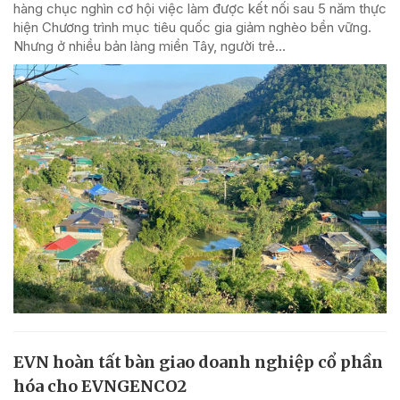
hàng chục nghìn cơ hội việc làm được kết nối sau 5 năm thực
hiện Chương trình mục tiêu quốc gia giảm nghèo bền vững.
Nhưng ở nhiều bản làng miền Tây, người trẻ...
EVN hoàn tất bàn giao doanh nghiệp cổ phần
hóa cho EVNGENCO2