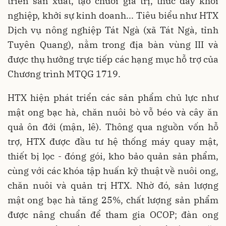
triển sản xuất, tạo chuỗi giá trị, thúc đẩy khởi
nghiệp, khởi sự kinh doanh... Tiêu biểu như HTX
Dịch vụ nông nghiệp Tát Ngà (xã Tát Ngà, tỉnh
Tuyên Quang), nằm trong địa bàn vùng III và
được thụ hưởng trực tiếp các hạng mục hỗ trợ của
Chương trình MTQG 1719.
HTX hiện phát triển các sản phẩm chủ lực như
mật ong bạc hà, chăn nuôi bò vỗ béo và cây ăn
quả ôn đới (mận, lê). Thông qua nguồn vốn hỗ
trợ, HTX được đầu tư hệ thống máy quay mật,
thiết bị lọc - đóng gói, kho bảo quản sản phẩm,
cùng với các khóa tập huấn kỹ thuật về nuôi ong,
chăn nuôi và quản trị HTX. Nhờ đó, sản lượng
mật ong bạc hà tăng 25%, chất lượng sản phẩm
được nâng chuẩn để tham gia OCOP; đàn ong