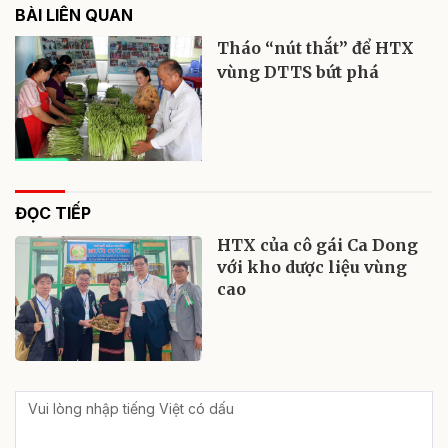
BÀI LIÊN QUAN
Tháo “nút thắt” để HTX
vùng DTTS bứt phá
ĐỌC TIẾP
HTX của cô gái Ca Dong
với kho dược liệu vùng
cao