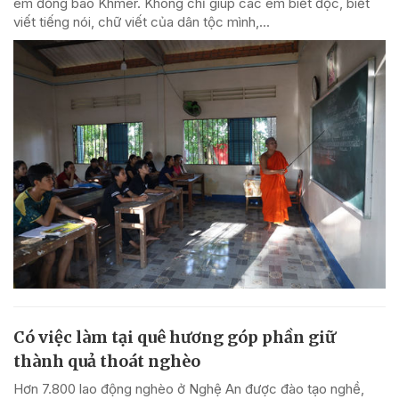
em đồng bào Khmer. Không chỉ giúp các em biết đọc, biết
viết tiếng nói, chữ viết của dân tộc mình,...
Có việc làm tại quê hương góp phần giữ
thành quả thoát nghèo
Hơn 7.800 lao động nghèo ở Nghệ An được đào tạo nghề,