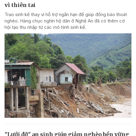
vì thiên tai
Trao sinh kế thay vì hỗ trợ ngắn hạn để giúp đồng bào thoát
nghèo. Hàng chục nghìn hộ dân ở Nghệ An đã có thêm cơ
hội tạo thu nhập từ các mô hình sinh kế.
"Lưới đỡ" an sinh giúp giảm nghèo bền vững