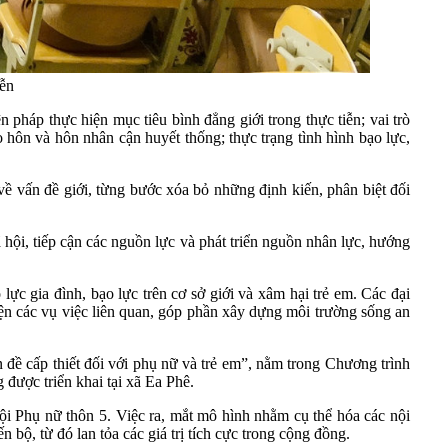
iễn
n pháp thực hiện mục tiêu bình đẳng giới trong thực tiễn; vai trò
o hôn và hôn nhân cận huyết thống; thực trạng tình hình bạo lực,
về vấn đề giới, từng bước xóa bỏ những định kiến, phân biệt đối
 hội, tiếp cận các nguồn lực và phát triển nguồn nhân lực, hướng
ực gia đình, bạo lực trên cơ sở giới và xâm hại trẻ em. Các đại
hiện các vụ việc liên quan, góp phần xây dựng môi trường sống an
 đề cấp thiết đối với phụ nữ và trẻ em”, nằm trong Chương trình
được triển khai tại xã Ea Phê.
i Phụ nữ thôn 5. Việc ra, mắt mô hình nhằm cụ thể hóa các nội
bộ, từ đó lan tỏa các giá trị tích cực trong cộng đồng.