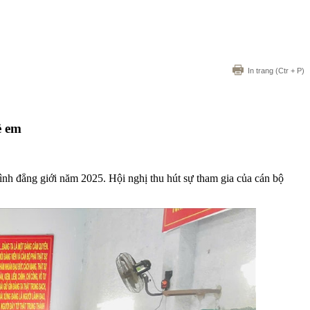
In trang
(Ctr + P)
ẻ em
ình đẳng giới năm 2025. Hội nghị thu hút sự tham gia của cán bộ