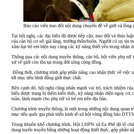
Báo cáo viên trao đổi nội dung chuyên đề về giới và lồng g
Tại hội nghị, các đại biểu đã được tiếp cận, trao đổi và thảo lu
của cán bộ cơ sở, già làng, trưởng thôn/buôn, Người có uy tín t
xâm hại trẻ em hiện nay cùng các kỹ năng thiết yếu trong nhận di
Thông qua các nội dung truyền thông, cán bộ, hội viên phụ nữ t
xử về giới còn tồn tại trong đời sống cộng đồng.
Đồng thời, chương trình góp phần nâng cao nhận thức về việc tạo
tới mục tiêu bình đẳng giới thực chất.
Bên cạnh đó, hội nghị cũng nhấn mạnh vai trò, trách nhiệm của 
biểu được trang bị thêm kiến thức, kỹ năng nhận diện nguy cơ, c
toàn, lành mạnh cho phụ nữ và trẻ em trên địa bàn.
Chương trình truyền thông, là một trong những nội dung quan tr
mục tiêu quốc gia phát triển kinh tế-xã hội vùng đồng bào DTTS 
Trong khuôn khổ chương trình, Hội LHPN xã Ea Phê đã tổ chức 
dung tuyên truyền bằng những hoạt động thiết thực, góp phần nân