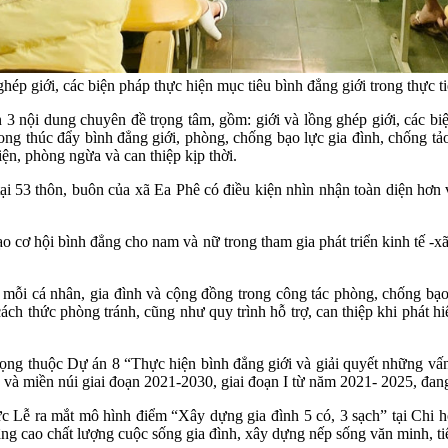
hép giới, các biện pháp thực hiện mục tiêu bình đẳng giới trong thực t
ận 3 nội dung chuyên đề trọng tâm, gồm: giới và lồng ghép giới, các biệ
rong thúc đẩy bình đẳng giới, phòng, chống bạo lực gia đình, chống tả
ện, phòng ngừa và can thiệp kịp thời.
ại 53 thôn, buôn của xã Ea Phê có điều kiện nhìn nhận toàn diện hơn 
 cơ hội bình đẳng cho nam và nữ trong tham gia phát triển kinh tế -xã
mỗi cá nhân, gia đình và cộng đồng trong công tác phòng, chống bạo l
ách thức phòng tránh, cũng như quy trình hỗ trợ, can thiệp khi phát 
ọng thuộc Dự án 8 “Thực hiện bình đẳng giới và giải quyết những vấn
và miền núi giai đoạn 2021-2030, giai đoạn I từ năm 2021- 2025, đang 
Lễ ra mắt mô hình điểm “Xây dựng gia đình 5 có, 3 sạch” tại Chi hộ
g cao chất lượng cuộc sống gia đình, xây dựng nếp sống văn minh, tiến 