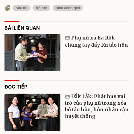
phụ nữ
trẻ em
bình đẳng giới
BÀI LIÊN QUAN
Phụ nữ xã Ea Rốk
chung tay đẩy lùi tảo hôn
ĐỌC TIẾP
Đắk Lắk: Phát huy vai
trò của phụ nữ trong xóa
bỏ tảo hôn, hôn nhân cận
huyết thống