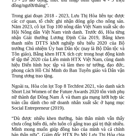
đồng/người/tháng”.
Trong giai đoạn 2018 - 2023, Lưu Thị Hòa liên tục được
các cơ quan, tổ chức ghi nhận đóng góp cho nông sản.
Năm 2023, cô lọt Top 100 nông dân Việt Nam xuất sắc do
Hội Nông dân Việt Nam vinh danh. Trước đó, Hòa từng
nhận Giải thưởng Lương Định Của 2019, Bằng khen
thanh niên DTTS khởi nghiệp tiêu biểu 2020 của Bộ
trưởng Chủ nhiệm Ủy ban Dân tộc (nay là Bộ Dân tộc và
Tôn giáo), Bằng khen HTX tích cực trong hoạt động kinh
tế tập thể 2020 của Liên minh HTX Việt Nam, cùng danh
hiệu Điển hình học tập và làm theo tư tưởng, đạo đức,
phong cách Hồ Chí Minh do Ban Tuyên giáo và Dân vận
Trung ương trao tặng.
Ngoài ra, Hòa còn lọt Top 8 Techfest 2021, vào danh sách
Short List Women of the Future Awards 2020 tôn vinh phụ
nữ thành đạt Đông Nam Á và tham gia mạng lưới hợp tác
toàn cầu dành cho nữ doanh nhân xuất sắc ở hạng mục
Social Entrepreneur (2019).
“Dù được nhiều khen thưởng, bản thân mình vẫn thấy
chưa cống hiến đủ, nên luôn cố gắng trao giá trị thật nhiều.
Mình mong muốn giúp đồng bào của mình và cả chính
bản thân nữa”, Giám đốc HTX Po Mỷ Lưu Thị Hòa chia