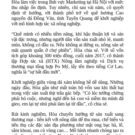
Hòa làm việc trong lĩnh vực Marketing tại Hà Nội với mức
thu nhập ổn định. Tuy nhiên, chỉ sau vài năm, cô quyết
định rẽ hướng, rời thành phố trở về quê hương Cao
nguyên đá Đồng Văn, tỉnh Tuyên Quang để khởi nghiệp
với mô hình hợp tác xã nông nghiệp.
“Quê mình có nhiều tiềm năng, khí hậu thuận lợi và sản
vật đặc trưng, nhưng người dân vẫn sản xuất nhỏ lẻ, manh
mún, không có đầu ra. Nếu không ai đứng ra, nông sản sẽ
mãi quanh quẩn ở chợ phiên”, Hòa chia sẻ. Với số vốn
tích góp khoảng 300 triệu đồng, cuối năm 2017, cô thành
lập Hợp tác xã (HTX) Nông lâm nghiệp và Dịch vụ
thương mại tổng hợp Po Mỷ, lấy tên theo tiếng Cơ Lao,
nghĩa là “sự bắt đầu mới”.
Khởi nghiệp giữa vùng đá xám không hề dễ dàng. Những
ngày đầu, Hòa gần như mất toàn bộ vốn sau khi thất bại
trong việc sản xuất thịt trâu gác bếp. “Có lúc tưởng chừng
phải bỏ cuộc, nhưng nghĩ đến bà con và niềm tin mình đã
gieo, em lại tự nhủ phải làm lại từ đầu”, cô chia sẻ.
Rút kinh nghiệm, Hòa chuyển hướng từ sản xuất sang
thương mại - liên kết với nông dân để thu mua, chế biến và
tiêu thụ các đặc sản địa phương như mật ong bạc hà, lê,
sâm khoai, rau củ vùng cao… Mô hình nhanh chóng tạo ra