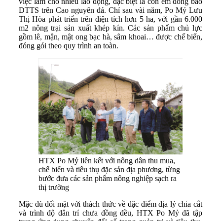
việc làm cho nhiều lao động, đặc biệt là con em đồng bào
DTTS trên Cao nguyên đá. Chỉ sau vài năm, Po Mỷ Lưu
Thị Hòa phát triển trên diện tích hơn 5 ha, với gần 6.000
m2 nông trại sản xuất khép kín. Các sản phẩm chủ lực
gồm lê, mận, mật ong bạc hà, sâm khoai… được chế biến,
đóng gói theo quy trình an toàn.
HTX Po Mỷ liên kết với nông dân thu mua,
chế biến và tiêu thụ đặc sản địa phương, từng
bước đưa các sản phẩm nông nghiệp sạch ra
thị trường
Mặc dù đối mặt với thách thức về đặc điểm địa lý chia cắt
và trình độ dân trí chưa đồng đều, HTX Po Mỷ đã tập