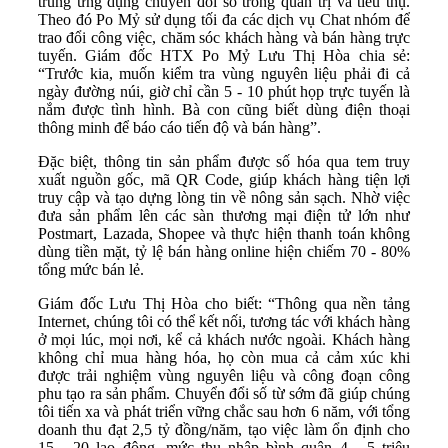
trung ứng dụng chuyển đổi số trong quản trị và tiêu thụ.
Theo đó Po Mỷ sử dụng tối đa các dịch vụ Chat nhóm để
trao đổi công việc, chăm sóc khách hàng và bán hàng trực
tuyến. Giám đốc HTX Po Mỷ Lưu Thị Hòa chia sẻ:
“Trước kia, muốn kiểm tra vùng nguyên liệu phải đi cả
ngày đường núi, giờ chỉ cần 5 - 10 phút họp trực tuyến là
nắm được tình hình. Bà con cũng biết dùng điện thoại
thông minh để báo cáo tiến độ và bán hàng”.
Đặc biệt, thông tin sản phẩm được số hóa qua tem truy
xuất nguồn gốc, mã QR Code, giúp khách hàng tiện lợi
truy cập và tạo dựng lòng tin về nông sản sạch. Nhờ việc
đưa sản phẩm lên các sàn thương mại điện tử lớn như
Postmart, Lazada, Shopee và thực hiện thanh toán không
dùng tiền mặt, tỷ lệ bán hàng online hiện chiếm 70 - 80%
tổng mức bán lẻ.
Giám đốc Lưu Thị Hòa cho biết: “Thông qua nền tảng
Internet, chúng tôi có thể kết nối, tương tác với khách hàng
ở mọi lúc, mọi nơi, kể cả khách nước ngoài. Khách hàng
không chỉ mua hàng hóa, họ còn mua cả cảm xúc khi
được trải nghiệm vùng nguyên liệu và công đoạn công
phu tạo ra sản phẩm. Chuyển đổi số từ sớm đã giúp chúng
tôi tiến xa và phát triển vững chắc sau hơn 6 năm, với tổng
doanh thu đạt 2,5 tỷ đồng/năm, tạo việc làm ổn định cho
15 - 20 lao động, mức thu nhập bình quân 4 - 5 triệu