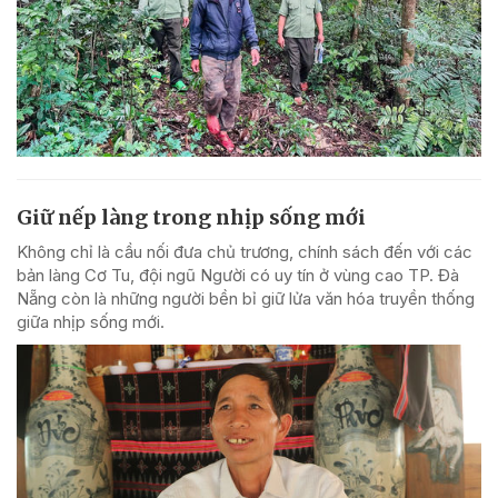
Giữ nếp làng trong nhịp sống mới
Không chỉ là cầu nối đưa chủ trương, chính sách đến với các
bản làng Cơ Tu, đội ngũ Người có uy tín ở vùng cao TP. Đà
Nẵng còn là những người bền bỉ giữ lửa văn hóa truyền thống
giữa nhịp sống mới.