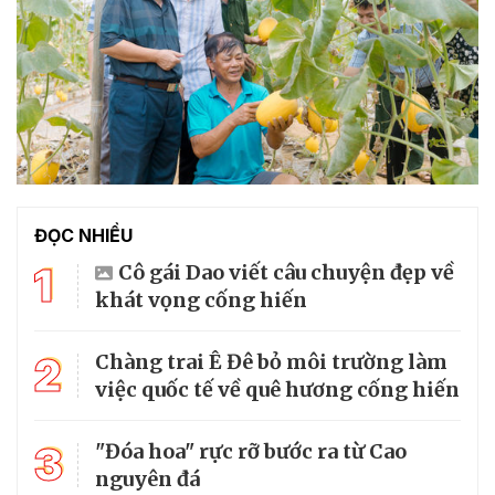
ĐỌC NHIỀU
1
Cô gái Dao viết câu chuyện đẹp về
khát vọng cống hiến
2
Chàng trai Ê Đê bỏ môi trường làm
việc quốc tế về quê hương cống hiến
3
"Đóa hoa" rực rỡ bước ra từ Cao
nguyên đá