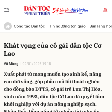
Gửi bình luận
Công tác Dân tộc
Tín ngưỡng tôn giáo
Bản làng hô
Khát vọng của cô gái dân tộc Cơ
Lao
Vũ Mừng
09/01/2026 19:15
Xuất phát từ mong muốn tạo sinh kế, nâng
Hủy
Gửi
cao đời sống, góp phần mở lối thoát nghèo
cho đồng bào DTTS, cô gái trẻ Lưu Thị Hòa,
sinh năm 1993, dân tộc Cờ Lao đã quyết tâm
khởi nghiệp với dự án nông nghiệp sạch.
Nhận thấy tiềm năng từ nguồn tài nguyên