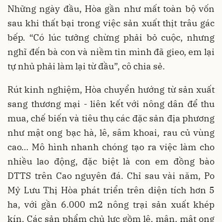
Những ngày đầu, Hòa gần như mất toàn bộ vốn
sau khi thất bại trong việc sản xuất thịt trâu gác
bếp. “Có lúc tưởng chừng phải bỏ cuộc, nhưng
nghĩ đến bà con và niềm tin mình đã gieo, em lại
tự nhủ phải làm lại từ đầu”, cô chia sẻ.
Rút kinh nghiệm, Hòa chuyển hướng từ sản xuất
sang thương mại - liên kết với nông dân để thu
mua, chế biến và tiêu thụ các đặc sản địa phương
như mật ong bạc hà, lê, sâm khoai, rau củ vùng
cao… Mô hình nhanh chóng tạo ra việc làm cho
nhiều lao động, đặc biệt là con em đồng bào
DTTS trên Cao nguyên đá. Chỉ sau vài năm, Po
Mỷ Lưu Thị Hòa phát triển trên diện tích hơn 5
ha, với gần 6.000 m2 nông trại sản xuất khép
kín. Các sản phẩm chủ lực gồm lê, mận, mật ong