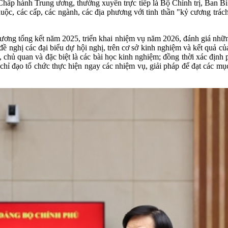
Chấp hành Trung ương, thường xuyên trực tiếp là Bộ Chính trị, Ban Bí
uộc, các cấp, các ngành, các địa phương với tinh thần "kỷ cương trách
ương tổng kết năm 2025, triển khai nhiệm vụ năm 2026, đánh giá những
 nghị các đại biểu dự hội nghị, trên cơ sở kinh nghiệm và kết quả củ
n, chủ quan và đặc biệt là các bài học kinh nghiệm; đồng thời xác đị
ạo, chỉ đạo tổ chức thực hiện ngay các nhiệm vụ, giải pháp để đạt các 