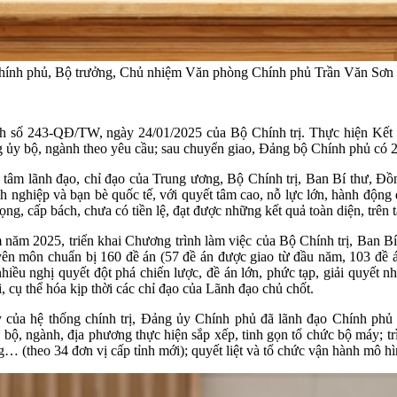
nh phủ, Bộ trưởng, Chủ nhiệm Văn phòng Chính phủ Trần Văn Sơn ph
ịnh số 243-QĐ/TW, ngày 24/01/2025 của Bộ Chính trị. Thực hiện Kế
g ủy bộ, ngành theo yêu cầu; sau chuyển giao, Đảng bộ Chính phủ có 2
ãnh đạo, chỉ đạo của Trung ương, Bộ Chính trị, Ban Bí thư, Đồng
 nghiệp và bạn bè quốc tế, với quyết tâm cao, nỗ lực lớn, hành độn
ng, cấp bách, chưa có tiền lệ, đạt được những kết quả toàn diện, trên t
âm năm 2025, triển khai Chương trình làm việc của Bộ Chính trị, Ban 
yên môn chuẩn bị 160 đề án (57 đề án được giao từ đầu năm, 103 đề án
hiều nghị quyết đột phá chiến lược, đề án lớn, phức tạp, giải quyết 
i, cụ thể hóa kịp thời các chỉ đạo của Lãnh đạo chủ chốt.
của hệ thống chính trị, Đảng ủy Chính phủ đã lãnh đạo Chính phủ 
bộ, ngành, địa phương thực hiện sắp xếp, tinh gọn tổ chức bộ máy; t
… (theo 34 đơn vị cấp tỉnh mới); quyết liệt và tổ chức vận hành mô h