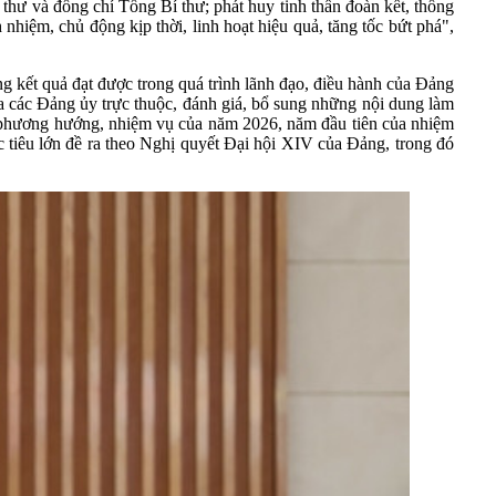
 thư và đồng chí Tổng Bí thư; phát huy tinh thần đoàn kết, thống
 nhiệm, chủ động kịp thời, linh hoạt hiệu quả, tăng tốc bứt phá",
 kết quả đạt được trong quá trình lãnh đạo, điều hành của Đảng
a các Đảng ủy trực thuộc, đánh giá, bổ sung những nội dung làm
nh phương hướng, nhiệm vụ của năm 2026, năm đầu tiên của nhiệm
mục tiêu lớn đề ra theo Nghị quyết Đại hội XIV của Đảng, trong đó