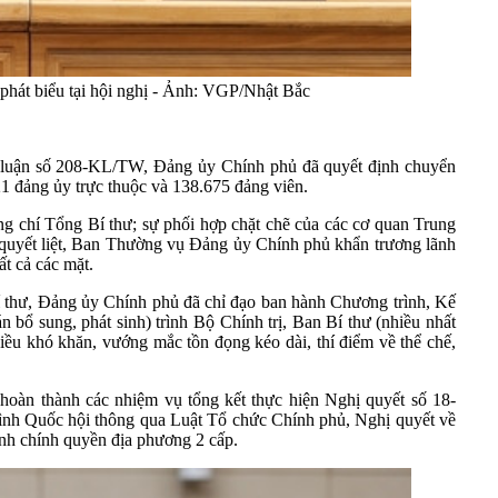
át biểu tại hội nghị - Ảnh: VGP/Nhật Bắc
t luận số 208-KL/TW, Đảng ủy Chính phủ đã quyết định chuyển
1 đảng ủy trực thuộc và 138.675 đảng viên.
 chí Tổng Bí thư; sự phối hợp chặt chẽ của các cơ quan Trung
g quyết liệt, Ban Thường vụ Đảng ủy Chính phủ khẩn trương lãnh
ất cả các mặt.
Bí thư, Đảng ủy Chính phủ đã chỉ đạo ban hành Chương trình, Kế
 bổ sung, phát sinh) trình Bộ Chính trị, Ban Bí thư (nhiều nhất
nhiều khó khăn, vướng mắc tồn đọng kéo dài, thí điểm về thể chế,
hoàn thành các nhiệm vụ tổng kết thực hiện Nghị quyết số 18-
rình Quốc hội thông qua Luật Tổ chức Chính phủ, Nghị quyết về
ình chính quyền địa phương 2 cấp.