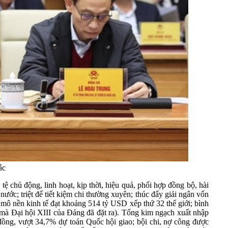
ắc
tệ chủ động, linh hoạt, kịp thời, hiệu quả, phối hợp đồng bộ, hài
nước; triệt để tiết kiệm chi thường xuyên; thúc đẩy giải ngân vốn
 mô nền kinh tế đạt khoảng 514 tỷ USD xếp thứ 32 thế giới; bình
mà Đại hội XIII của Đảng đã đặt ra). Tổng kim ngạch xuất nhập
 đồng, vượt 34,7% dự toán Quốc hội giao; bội chi, nợ công được