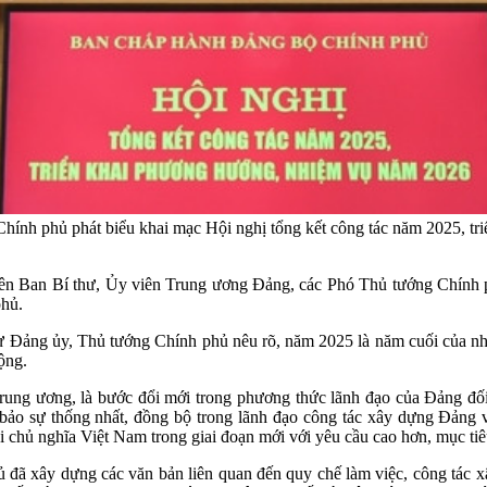
ính phủ phát biểu khai mạc Hội nghị tổng kết công tác năm 2025, tr
iên Ban Bí thư, Ủy viên Trung ương Đảng, các Phó Thủ tướng Chính p
phủ.
ư Đảng ủy, Thủ tướng Chính phủ nêu rõ, năm 2025 là năm cuối của nhi
ộng.
ung ương, là bước đổi mới trong phương thức lãnh đạo của Đảng đối 
ảo sự thống nhất, đồng bộ trong lãnh đạo công tác xây dựng Đảng và t
 chủ nghĩa Việt Nam trong giai đoạn mới với yêu cầu cao hơn, mục tiê
 đã xây dựng các văn bản liên quan đến quy chế làm việc, công tác 