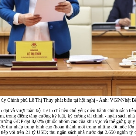
ủy Chính phủ Lê Thị Thủy phát biểu tại hội nghị - Ảnh: VGP/Nhật B
đạt và vượt toàn bộ 15/15 chỉ tiêu chủ yếu; điều hành chính sách tiền 
âm, trọng điểm; tăng cường kỷ luật, kỷ cương tài chính - ngân sách nhà 
g trưởng GDP đạt 8,02% (thuộc nhóm cao của khu vực và thế giới); quy
 thu nhập trung bình cao (hoàn thành một trong những cột mốc lớn 
 tiếp với trên 21 tỷ USD; thu ngân sách nhà nước đạt 2.650 nghìn tỷ