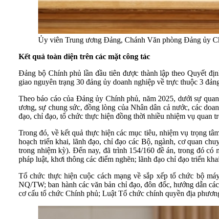
Ủy viên Trung ương Đảng, Chánh Văn phòng Đảng ủy Chí
Kết quả toàn diện trên các mặt công tác
Đảng bộ Chính phủ lần đầu tiên được thành lập theo Quyết đ
giao nguyên trạng 30 đảng ủy doanh nghiệp về trực thuộc 3 đản
Theo báo cáo của Đảng ủy Chính phủ, năm 2025, dưới sự quan tâm l
ương, sự chung sức, đồng lòng của Nhân dân cả nước, các doanh
đạo, chỉ đạo, tổ chức thực hiện đồng thời nhiều nhiệm vụ quan trọ
Trong đó, về kết quả thực hiện các mục tiêu, nhiệm vụ trọng t
hoạch triển khai, lãnh đạo, chỉ đạo các Bộ, ngành, cơ quan chu
trong nhiệm kỳ). Đến nay, đã trình 154/160 đề án, trong đó có n
pháp luật, khơi thông các điểm nghẽn; lãnh đạo chỉ đạo triển kha
Tổ chức thực hiện cuộc cách mạng về sắp xếp tổ chức bộ máy 
NQ/TW; ban hành các văn bản chỉ đạo, đôn đốc, hướng dẫn các 
cơ cấu tổ chức Chính phủ; Luật Tổ chức chính quyền địa phương