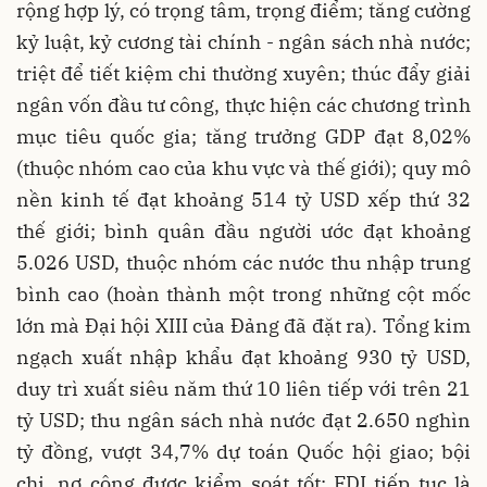
rộng hợp lý, có trọng tâm, trọng điểm; tăng cường
kỷ luật, kỷ cương tài chính - ngân sách nhà nước;
triệt để tiết kiệm chi thường xuyên; thúc đẩy giải
ngân vốn đầu tư công, thực hiện các chương trình
mục tiêu quốc gia; tăng trưởng GDP đạt 8,02%
(thuộc nhóm cao của khu vực và thế giới); quy mô
nền kinh tế đạt khoảng 514 tỷ USD xếp thứ 32
thế giới; bình quân đầu người ước đạt khoảng
5.026 USD, thuộc nhóm các nước thu nhập trung
bình cao (hoàn thành một trong những cột mốc
lớn mà Đại hội XIII của Đảng đã đặt ra). Tổng kim
ngạch xuất nhập khẩu đạt khoảng 930 tỷ USD,
duy trì xuất siêu năm thứ 10 liên tiếp với trên 21
tỷ USD; thu ngân sách nhà nước đạt 2.650 nghìn
tỷ đồng, vượt 34,7% dự toán Quốc hội giao; bội
chi, nợ công được kiểm soát tốt; FDI tiếp tục là