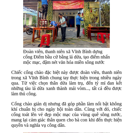
Đoàn viên, thanh niên xã Vĩnh Bình dựng
cổng Điểm bầu cử bằng lá dừa, tạo điểm nhấn
mộc mạc, đậm nét văn hóa miền sông nước
Chiếc cổng chào đặc biệt này được đoàn viên, thanh niên
trong xã Vĩnh Bình chung tay thực hiện trong nhiều ngày
qua. Từ việc chọn thân dừa làm trụ, đến tỷ mỉ đan kết
những tàu lá dừa xanh thành mái vòm..., tất cả đều được
làm thủ công.
Cổng chào giản dị nhưng đã góp phần làm nổi bật không
khí chuẩn bị cho ngày hội toàn dân. Cùng với đó, chiếc
cổng toát lên vẻ đẹp mộc mạc của vùng quê sông nước,
mang lại cảm giác thân quen cho bà con khi đến thực hiện
quyền và nghĩa vụ công dân.