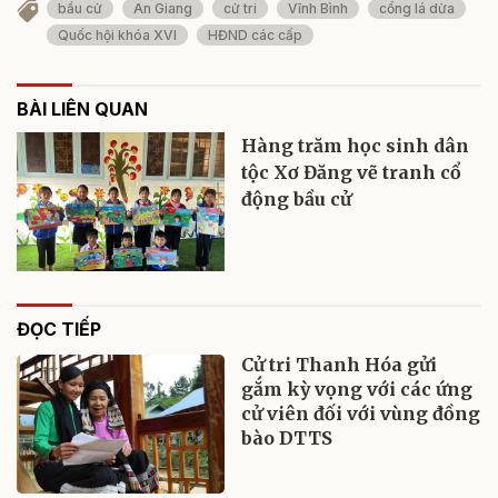
bầu cử
An Giang
cử tri
Vĩnh Bình
cổng lá dừa
Quốc hội khóa XVI
HĐND các cấp
BÀI LIÊN QUAN
Hàng trăm học sinh dân
tộc Xơ Đăng vẽ tranh cổ
động bầu cử
ĐỌC TIẾP
Cử tri Thanh Hóa gửi
gắm kỳ vọng với các ứng
cử viên đối với vùng đồng
bào DTTS