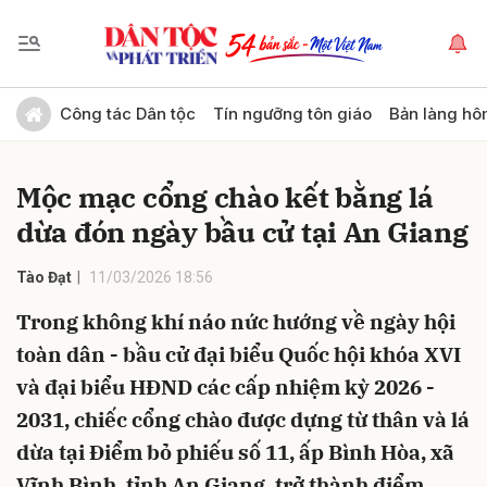
Gửi bình luận
Công tác Dân tộc
Tín ngưỡng tôn giáo
Bản làng hô
Mộc mạc cổng chào kết bằng lá
dừa đón ngày bầu cử tại An Giang
Tào Đạt
11/03/2026 18:56
Trong không khí náo nức hướng về ngày hội
Hủy
Gửi
toàn dân - bầu cử đại biểu Quốc hội khóa XVI
và đại biểu HĐND các cấp nhiệm kỳ 2026 -
2031, chiếc cổng chào được dựng từ thân và lá
dừa tại Điểm bỏ phiếu số 11, ấp Bình Hòa, xã
Vĩnh Bình, tỉnh An Giang, trở thành điểm