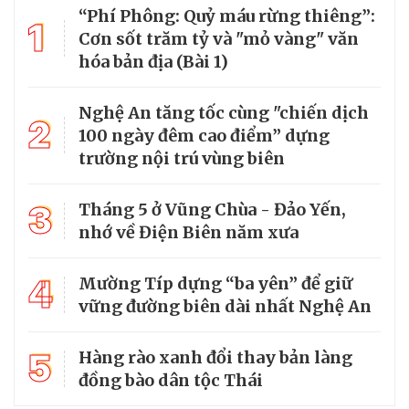
“Phí Phông: Quỷ máu rừng thiêng”:
1
Cơn sốt trăm tỷ và "mỏ vàng" văn
hóa bản địa (Bài 1)
Nghệ An tăng tốc cùng "chiến dịch
2
100 ngày đêm cao điểm” dựng
trường nội trú vùng biên
3
Tháng 5 ở Vũng Chùa - Đảo Yến,
nhớ về Điện Biên năm xưa
4
Mường Típ dựng “ba yên” để giữ
vững đường biên dài nhất Nghệ An
5
Hàng rào xanh đổi thay bản làng
đồng bào dân tộc Thái