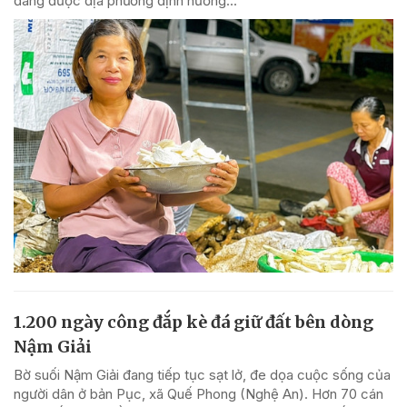
đang được địa phương định hướng...
1.200 ngày công đắp kè đá giữ đất bên dòng
Nậm Giải
Bờ suối Nậm Giải đang tiếp tục sạt lở, đe dọa cuộc sống của
người dân ở bản Pục, xã Quế Phong (Nghệ An). Hơn 70 cán