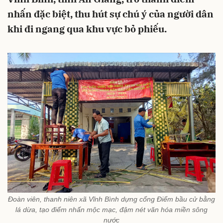
nhấn đặc biệt, thu hút sự chú ý của người dân
khi đi ngang qua khu vực bỏ phiếu.
Đoàn viên, thanh niên xã Vĩnh Bình dựng cổng Điểm bầu cử bằng
lá dừa, tạo điểm nhấn mộc mạc, đậm nét văn hóa miền sông
nước