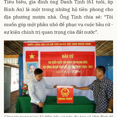
Tiêu biểu, gia đình ông Danh Tịnh (61 tuổi, ấp
Bình An) là một trong những hộ tiên phong cho
địa phương mượn nhà. Ông Tịnh chia sẻ: “Tôi
muốn góp một phần nhỏ để phục vụ cuộc bầu cử -
sự kiện chính trị quan trọng của đất nước”.
Công tác trang trí tại 42 điểm bầu cử trên địa bàn xã Vĩnh Bình đã