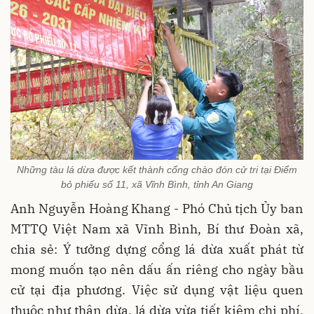
Những tàu lá dừa được kết thành cổng chào đón cử tri tại Điểm
bỏ phiếu số 11, xã Vĩnh Bình, tỉnh An Giang
Anh Nguyễn Hoàng Khang - Phó Chủ tịch Ủy ban
MTTQ Việt Nam xã Vĩnh Bình, Bí thư Đoàn xã,
chia sẻ: Ý tưởng dựng cổng lá dừa xuất phát từ
mong muốn tạo nên dấu ấn riêng cho ngày bầu
cử tại địa phương. Việc sử dụng vật liệu quen
thuộc như thân dừa, lá dừa vừa tiết kiệm chi phí,