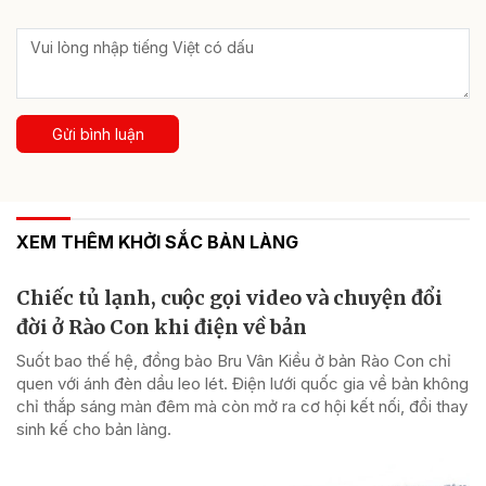
Gửi bình luận
XEM THÊM KHỞI SẮC BẢN LÀNG
Chiếc tủ lạnh, cuộc gọi video và chuyện đổi
đời ở Rào Con khi điện về bản
Suốt bao thế hệ, đồng bào Bru Vân Kiều ở bản Rào Con chỉ
quen với ánh đèn dầu leo lét. Điện lưới quốc gia về bản không
chỉ thắp sáng màn đêm mà còn mở ra cơ hội kết nối, đổi thay
sinh kế cho bản làng.