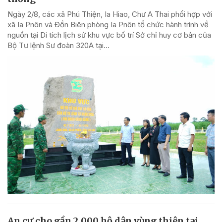
Ngày 2/8, các xã Phú Thiện, Ia Hiao, Chư A Thai phối hợp với
xã Ia Pnôn và Đồn Biên phòng Ia Pnôn tổ chức hành trình về
nguồn tại Di tích lịch sử khu vực bố trí Sở chỉ huy cơ bản của
Bộ Tư lệnh Sư đoàn 320A tại...
An cư cho gần 2.000 hộ dân vùng thiên tai