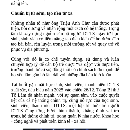
nâng lên.
Chuẩn bị từ sớm, tạo nền từ xa
Những nhân tố như ông Triệu Anh Chư cần được phát
hiện, bồi dưỡng và nhân rộng một cách có hệ thống. Trọng
tâm là xây dựng nguồn cán bộ người DTTS ngay từ học
sinh, sinh viên có tiềm năng; tạo điều kiện để họ được đào
tạo bài bản, rèn luyện trong môi trường tốt và quay trở về
phục vụ địa phương.
Cùng với đó là cơ chế tuyển dụng, sử dụng và luân
chuyển hợp lý để cán bộ trẻ được “va đập” với thực tiễn,
trưởng thành từ cơ sở; đồng thời có chính sách đủ mạnh để
họ yên tâm gắn bó lâu dài với những địa bàn khó khăn.
Tại buổi gặp mặt học sinh, sinh viên, thanh niên DTTS
xuất sắc, tiêu biểu năm 2025 vào chiều 26/12, Tổng Bí thư
Tô Lâm đã nhấn mạnh, với sự quan tâm, vào cuộc quyết
liệt của cả hệ thống chính trị, cùng nỗ lực của học sinh,
sinh viên, thanh niên DTTS, một lớp trí thức trẻ người
DTTS đang từng bước hình thành, khẳng định vai trò
trong hệ thống chính trị, trong quản lý nhà nước, khoa học
- công nghệ và phát triển kinh tế - xã hội.