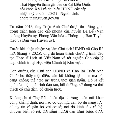
Thái Nguyên tham gia bầu cử đại biểu Quốc
hội khóa XVI và đại biểu HĐND các cấp
nhiệm kỳ 2026 – 2031) - Nguồn ảnh:
chora.thainguyen.gov.vn
Từ năm 2018, ông Triệu Anh Chư được tin tưởng giao
trọng trách lãnh đạo cấp phòng của huyện Ba Bể (Văn
phòng Huyện ủy, Phòng Văn hóa - Thông tin, Ban Tuyên
giáo và Dân vận Huyện ủy).
Trước khi nhận nhiệm vụ làm Chủ tịch UBND xã Chợ Rã
mới (tháng 7-2025), ông đã hoàn thành chương trình đào
tạo Thạc sĩ Lịch sử Việt Nam và tốt nghiệp Cao cấp lý
luận chính trị tại Học viện Chính trị Khu vực I.
Con đường của Chủ tịch UBND xã Chợ Rã Triệu Anh
Chư cho thấy một điều, cán bộ không tự nhiên mà có,
càng không thể “tạo ra” trong thời gian ngắn. Đó là kết
quả của một quá trình đào tạo, bồi dưỡng, sử dụng và thử
thách có chủ đích, có chiến lược.
Không chỉ ở Chợ Rã, nhiều địa phương miền núi khác
cũng khẳng định, nơi nào có đội ngũ cán bộ đủ năng lực,
đủ uy tín và gắn bó với cơ sở, nơi đó kinh tế - xã hội
chuyển biến rõ rệt, đời sống người dân từng bước được