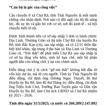
“Cán bộ là gốc của công việc”
Câu chuyện ở xã Chợ Rã, tỉnh Thái Nguyên là một minh
chứng cho nhận định: Nơi nào có đội ngũ cán bộ đủ năng
lực, đủ uy tín và gắn bó với cơ sở, nơi đó kinh tế - xã hội
chuyển biến rõ rệt.
Được hình thành trên cơ sở sáp nhập 3 đơn vị hành chính:
Địa Linh, Thượng Giáo và thị trấn Chợ Rã của huyện Ba
Bể, tỉnh Bắc Kạn (cũ), sau sáp nhập, xã có 12/31 thôn đặc
biệt khó khăn, tập trung ở địa bàn xã Địa Linh và Thượng
Giáo cũ. “Nút thắt” để phát triển Chợ Rã sau sáp nhập là
cơ sở hạ tầng yếu kém, sinh kế hạn chế, một bộ phận
người dân còn trông chờ, ỷ lại vào chính sách.
Điều đáng chú ý là cách “gỡ nút thắt” không bắt đầu từ
vốn hay dự án, mà từ con người. Tỉnh ủy Thái Nguyên đã
điều động, chỉ định ông Dương Ngọc Thuyết, Bí thư
Huyện ủy Ba Bể, làm Bí thư Đảng ủy; điều động, chỉ định
ông Triệu Anh Chư, Trưởng Ban Tuyên giáo và Dân vận
Huyện ủy Ba Bể, làm Chủ tịch UBND xã Chợ Rã nhiệm
kỳ 2021 - 2026.
Tính đến ngày 31/5/2023, cả nước có 260.209/2.147.892