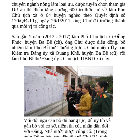
chuyên ngành nông lâm loại ưu, được tuyển chọn tham gia
Dự án thí điểm tăng cường 600 trí thức trẻ về làm Phó
Chủ tịch xã ở 64 huyện nghèo theo Quyết định số
170/QĐ-TTg ngày 26/1/2011, ông Chư đã trưởng thành
qua mỗi vị trí công tác.
Sau gần 5 năm (2012 - 2017) làm Phó Chủ tịch xã Đồng
Phúc, huyện Ba Bể (cũ), ông Chư được điều động, bổ
nhiệm làm Phó Bí thư Thường trực - Chủ nhiệm Ủy ban
Kiểm tra Đảng ủy xã Quảng Khê, huyện Ba Bể (cũ), rồi
làm Phó Bí thư Đảng ủy - Chủ tịch UBND xã này.
Với đội ngũ cán bộ đủ năng lực, đủ uy tín và
gắn bó với cơ sở, niềm tin của nhân dân đối
với Đảng, Nhà nước được củng cố. (Trong
ảnh: Đồng bào các dân tộc xã Chợ Rã, tỉnh