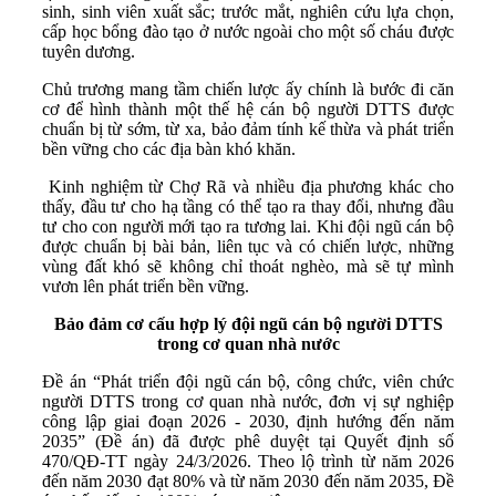
sinh, sinh viên xuất sắc; trước mắt, nghiên cứu lựa chọn,
cấp học bổng đào tạo ở nước ngoài cho một số cháu được
tuyên dương.
Chủ trương mang tầm chiến lược ấy chính là bước đi căn
cơ để hình thành một thế hệ cán bộ người DTTS được
chuẩn bị từ sớm, từ xa, bảo đảm tính kế thừa và phát triển
bền vững cho các địa bàn khó khăn.
Kinh nghiệm từ Chợ Rã và nhiều địa phương khác cho
thấy, đầu tư cho hạ tầng có thể tạo ra thay đổi, nhưng đầu
tư cho con người mới tạo ra tương lai. Khi đội ngũ cán bộ
được chuẩn bị bài bản, liên tục và có chiến lược, những
vùng đất khó sẽ không chỉ thoát nghèo, mà sẽ tự mình
vươn lên phát triển bền vững.
Bảo đảm cơ cấu hợp lý đội ngũ cán bộ người DTTS
trong cơ quan nhà nước
Đề án “Phát triển đội ngũ cán bộ, công chức, viên chức
người DTTS trong cơ quan nhà nước, đơn vị sự nghiệp
công lập giai đoạn 2026 - 2030, định hướng đến năm
2035” (Đề án) đã được phê duyệt tại Quyết định số
470/QĐ-TT ngày 24/3/2026. Theo lộ trình từ năm 2026
đến năm 2030 đạt 80% và từ năm 2030 đến năm 2035, Đề