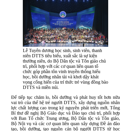
Lễ Tuyên dương học sinh, sinh viên, thanh
niên DTTS tiêu biểu, xuất sắc là sự kiện
thường niên, do Bộ Dân tộc và Tôn giáo chủ
trì, phối hợp với các cơ quan liên quan tổ
chức góp phần tôn vinh truyền thống hiếu
học, bồi dưỡng nhân tài và khơi dậy khát
vọng cống hiến của trí thức trẻ vùng đồng bào
DTTS và miền núi.
Để tiếp tục chăm lo, bồi dưỡng và phát huy tốt hơn nữa
vai trò của thế hệ trẻ người DTTS, xây dựng nguồn nhân
lực chất lượng cao trong kỷ nguyên phát triển mới, Tổng
Bí thư đề nghị Bộ Giáo dục và Đào tạo chủ trì, phối hợp
với Ban Tổ chức Trung ương, Bộ Dân tộc và Tôn giáo,
Bộ Nội vụ và các cơ quan liên quan xây dựng Đề án đào
tạo, bồi dưỡng, tạo nguồn cán bộ người DTTS từ học