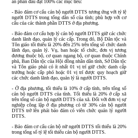
án phấn đấu đạt 100% các mục tiêu:
- Bảo đảm cơ cấu cán bộ người DTTS tương ứng với tỷ lệ
người DTTS trong tổng dân số của tỉnh; phù hợp với cơ
cấu của các thành phần DTTS ở địa phương.
- Bảo đảm cơ cấu hợp lý cán bộ người DTTS giữ các chức
danh lãnh đạo, quản lý các cấp. Trong đó, Bộ Dân tộc và
Tôn giáo tối thiểu là 20% đến 25% trên tổng số chức danh
lãnh đạo, quản lý. Vụ, ban hoặc tổ chức, đơn vị tương
đương thuộc bộ, cơ quan ngang bộ, cơ quan thuộc Chính
phủ, Ban Dân tộc của Hội đồng nhân dân tỉnh, Sở Dân tộc
và Tôn giáo phải có ít nhất 01 vị trí giữ chức danh cấp
trưởng hoặc cấp phó hoặc 01 vị trí được quy hoạch giữ
các chức danh lãnh đạo, quản lý là người DTTS.
- Ở địa phương, tối thiểu là 10% ở cấp tỉnh, trên tổng số
cán bộ người DTTS của tỉnh. Tối thiểu là 20% ở cấp xã
trên tổng số cán bộ người DTTS của xã. Đối với đơn vị sự
nghiệp công lập ở địa phương có từ 30% cán bộ người
DTTS trở lên phải bảo đảm có viên chức quản lý người
DTTS.
- Bảo đảm cơ cấu cán bộ nữ người DTTS tối thiểu là 20%
trong tổng số tỷ lệ tối thiểu cán bộ người DTTS.