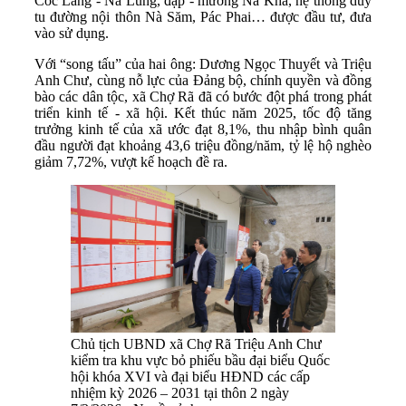
Cốc Lang - Nà Lùng, đập - mương Nà Kha, hệ thống duy
tu đường nội thôn Nà Săm, Pác Phai… được đầu tư, đưa
vào sử dụng.
Với “song tấu” của hai ông: Dương Ngọc Thuyết và Triệu
Anh Chư, cùng nỗ lực của Đảng bộ, chính quyền và đồng
bào các dân tộc, xã Chợ Rã đã có bước đột phá trong phát
triển kinh tế - xã hội. Kết thúc năm 2025, tốc độ tăng
trưởng kinh tế của xã ước đạt 8,1%, thu nhập bình quân
đầu người đạt khoảng 43,6 triệu đồng/năm, tỷ lệ hộ nghèo
giảm 7,72%, vượt kế hoạch đề ra.
Chủ tịch UBND xã Chợ Rã Triệu Anh Chư
kiểm tra khu vực bỏ phiếu bầu đại biểu Quốc
hội khóa XVI và đại biểu HĐND các cấp
nhiệm kỳ 2026 – 2031 tại thôn 2 ngày