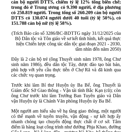
cán bộ người DTTS, chiếm tỷ lệ 12% tổng biên chế;
trong đó ở Trung ương có 9.390 người, ở địa phương
có 250.819 người. Trong tổng số 260.209 cán bộ người
DTTS có 130.074 người dưới 40 tuổi (tỷ lệ 50%), có
151.788 cán bộ nữ (tỷ lệ 58%).
(Trích Báo cáo số 3286/BC-BDTTG ngày 31/12/2025 của
Bộ Dân tộc và Tôn giáo về sơ kết tình hình, kết quả thực
hiện Chiến lược công tác dân tộc giai đoạn 2021 - 2030,
tầm nhìn đến năm 2050)
Đây là 2 cán bộ trẻ (ông Thuyết sinh năm 1978, ông Chư
sinh năm 1986), đều dân tộc Tày, được đào tạo bài bản,
phù hợp với yêu cầu thực tiễn ở Chợ Rã và đã kinh qua
các chức vụ quan trọng.
Trước khi làm Bí thư Huyện ủy Ba Bể, ông Thuyết là
Giám đốc Sở Giao thông - Vận tải tỉnh Bắc Kạn (cũ); còn
ông Chư trước khi làm Trưởng Ban Tuyên giáo và Dân
vận Huyện ủy là Chánh Văn phòng Huyện ủy Ba Bể.
Một người am hiểu sâu về hạ tầng giao thông, một người
có thế mạnh về tuyên truyền, vận động - sự kết hợp ấy
nhanh chóng tạo chuyển động thực chất ở cơ sở. Tâm
điểm là hàng loạt công trình như đường Phja Khao, đường