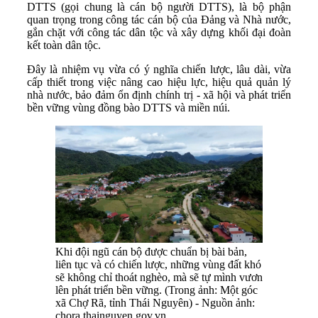
DTTS (gọi chung là cán bộ người DTTS), là bộ phận
quan trọng trong công tác cán bộ của Đảng và Nhà nước,
gắn chặt với công tác dân tộc và xây dựng khối đại đoàn
kết toàn dân tộc.
Đây là nhiệm vụ vừa có ý nghĩa chiến lược, lâu dài, vừa
cấp thiết trong việc nâng cao hiệu lực, hiệu quả quản lý
nhà nước, bảo đảm ổn định chính trị - xã hội và phát triển
bền vững vùng đồng bào DTTS và miền núi.
Khi đội ngũ cán bộ được chuẩn bị bài bản,
liên tục và có chiến lược, những vùng đất khó
sẽ không chỉ thoát nghèo, mà sẽ tự mình vươn
lên phát triển bền vững. (Trong ảnh: Một góc
xã Chợ Rã, tỉnh Thái Nguyên) - Nguồn ảnh:
chora.thainguyen.gov.vn