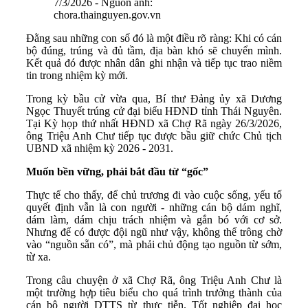
7/3/2026 - Nguồn ảnh:
chora.thainguyen.gov.vn
Đằng sau những con số đó là một điều rõ ràng: Khi có cán
bộ đúng, trúng và đủ tầm, địa bàn khó sẽ chuyển mình.
Kết quả đó được nhân dân ghi nhận và tiếp tục trao niềm
tin trong nhiệm kỳ mới.
Trong kỳ bầu cử vừa qua, Bí thư Đảng ủy xã Dương
Ngọc Thuyết trúng cử đại biểu HĐND tỉnh Thái Nguyên.
Tại Kỳ họp thứ nhất HĐND xã Chợ Rã ngày 26/3/2026,
ông Triệu Anh Chư tiếp tục được bầu giữ chức Chủ tịch
UBND xã nhiệm kỳ 2026 - 2031.
Muốn bền vững, phải bắt đầu từ “gốc”
Thực tế cho thấy, để chủ trương đi vào cuộc sống, yếu tố
quyết định vẫn là con người - những cán bộ dám nghĩ,
dám làm, dám chịu trách nhiệm và gắn bó với cơ sở.
Nhưng để có được đội ngũ như vậy, không thể trông chờ
vào “nguồn sẵn có”, mà phải chủ động tạo nguồn từ sớm,
từ xa.
Trong câu chuyện ở xã Chợ Rã, ông Triệu Anh Chư là
một trường hợp tiêu biểu cho quá trình trưởng thành của
cán bộ người DTTS từ thực tiễn. Tốt nghiệp đại học