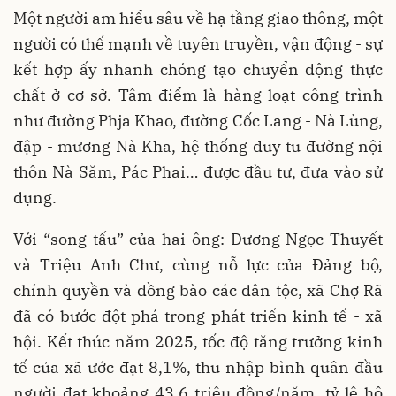
Một người am hiểu sâu về hạ tầng giao thông, một
người có thế mạnh về tuyên truyền, vận động - sự
kết hợp ấy nhanh chóng tạo chuyển động thực
chất ở cơ sở. Tâm điểm là hàng loạt công trình
như đường Phja Khao, đường Cốc Lang - Nà Lùng,
đập - mương Nà Kha, hệ thống duy tu đường nội
thôn Nà Săm, Pác Phai… được đầu tư, đưa vào sử
dụng.
Với “song tấu” của hai ông: Dương Ngọc Thuyết
và Triệu Anh Chư, cùng nỗ lực của Đảng bộ,
chính quyền và đồng bào các dân tộc, xã Chợ Rã
đã có bước đột phá trong phát triển kinh tế - xã
hội. Kết thúc năm 2025, tốc độ tăng trưởng kinh
tế của xã ước đạt 8,1%, thu nhập bình quân đầu
người đạt khoảng 43,6 triệu đồng/năm, tỷ lệ hộ