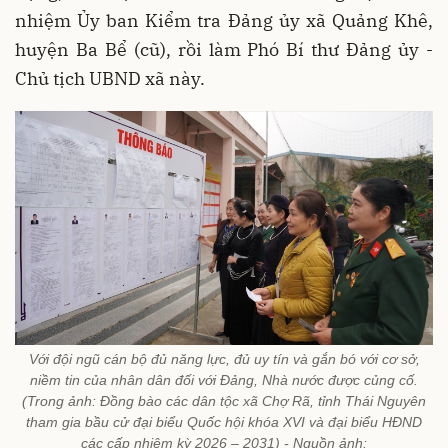
nhiệm Ủy ban Kiểm tra Đảng ủy xã Quảng Khê,
huyện Ba Bể (cũ), rồi làm Phó Bí thư Đảng ủy -
Chủ tịch UBND xã này.
Với đội ngũ cán bộ đủ năng lực, đủ uy tín và gắn bó với cơ sở,
niềm tin của nhân dân đối với Đảng, Nhà nước được củng cố.
(Trong ảnh: Đồng bào các dân tộc xã Chợ Rã, tỉnh Thái Nguyên
tham gia bầu cử đại biểu Quốc hội khóa XVI và đại biểu HĐND
các cấp nhiệm kỳ 2026 – 2031) - Nguồn ảnh: