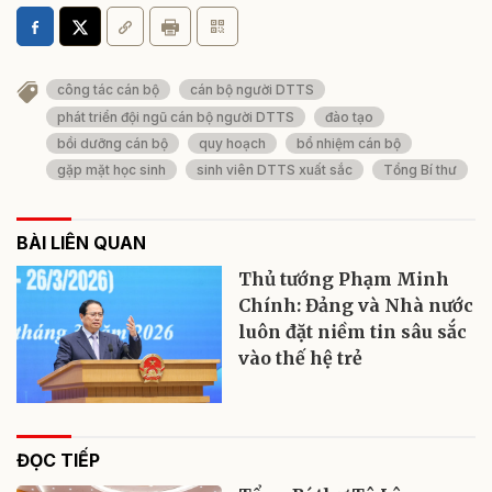
công tác cán bộ
cán bộ người DTTS
phát triển đội ngũ cán bộ người DTTS
đào tạo
bồi dưỡng cán bộ
quy hoạch
bổ nhiệm cán bộ
gặp mặt học sinh
sinh viên DTTS xuất sắc
Tổng Bí thư
BÀI LIÊN QUAN
Thủ tướng Phạm Minh
Chính: Đảng và Nhà nước
luôn đặt niềm tin sâu sắc
vào thế hệ trẻ
ĐỌC TIẾP