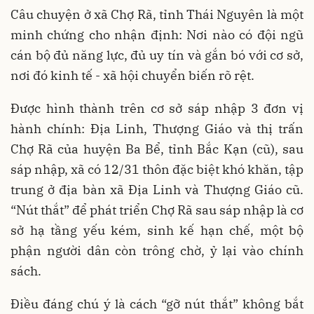
Câu chuyện ở xã Chợ Rã, tỉnh Thái Nguyên là một
minh chứng cho nhận định: Nơi nào có đội ngũ
cán bộ đủ năng lực, đủ uy tín và gắn bó với cơ sở,
nơi đó kinh tế - xã hội chuyển biến rõ rệt.
Được hình thành trên cơ sở sáp nhập 3 đơn vị
hành chính: Địa Linh, Thượng Giáo và thị trấn
Chợ Rã của huyện Ba Bể, tỉnh Bắc Kạn (cũ), sau
sáp nhập, xã có 12/31 thôn đặc biệt khó khăn, tập
trung ở địa bàn xã Địa Linh và Thượng Giáo cũ.
“Nút thắt” để phát triển Chợ Rã sau sáp nhập là cơ
sở hạ tầng yếu kém, sinh kế hạn chế, một bộ
phận người dân còn trông chờ, ỷ lại vào chính
sách.
Điều đáng chú ý là cách “gỡ nút thắt” không bắt