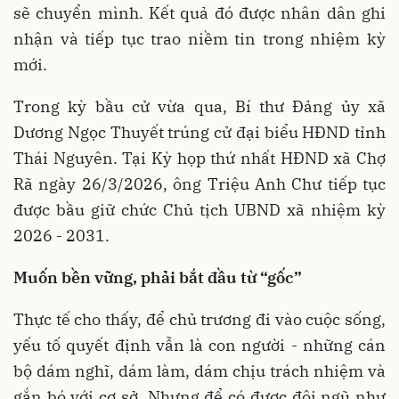
sẽ chuyển mình. Kết quả đó được nhân dân ghi
nhận và tiếp tục trao niềm tin trong nhiệm kỳ
mới.
Trong kỳ bầu cử vừa qua, Bí thư Đảng ủy xã
Dương Ngọc Thuyết trúng cử đại biểu HĐND tỉnh
Thái Nguyên. Tại Kỳ họp thứ nhất HĐND xã Chợ
Rã ngày 26/3/2026, ông Triệu Anh Chư tiếp tục
được bầu giữ chức Chủ tịch UBND xã nhiệm kỳ
2026 - 2031.
Muốn bền vững, phải bắt đầu từ “gốc”
Thực tế cho thấy, để chủ trương đi vào cuộc sống,
yếu tố quyết định vẫn là con người - những cán
bộ dám nghĩ, dám làm, dám chịu trách nhiệm và
gắn bó với cơ sở. Nhưng để có được đội ngũ như