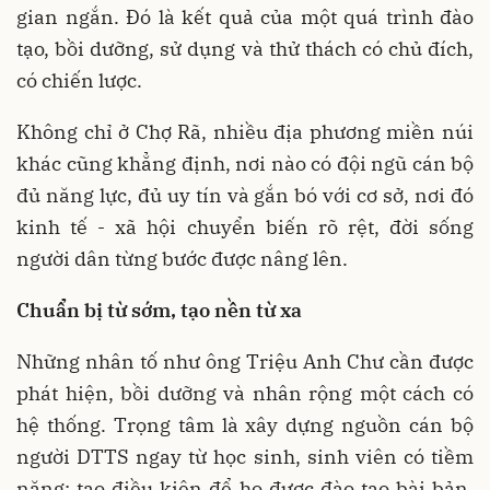
gian ngắn. Đó là kết quả của một quá trình đào
tạo, bồi dưỡng, sử dụng và thử thách có chủ đích,
có chiến lược.
Không chỉ ở Chợ Rã, nhiều địa phương miền núi
khác cũng khẳng định, nơi nào có đội ngũ cán bộ
đủ năng lực, đủ uy tín và gắn bó với cơ sở, nơi đó
kinh tế - xã hội chuyển biến rõ rệt, đời sống
người dân từng bước được nâng lên.
Chuẩn bị từ sớm, tạo nền từ xa
Những nhân tố như ông Triệu Anh Chư cần được
phát hiện, bồi dưỡng và nhân rộng một cách có
hệ thống. Trọng tâm là xây dựng nguồn cán bộ
người DTTS ngay từ học sinh, sinh viên có tiềm
năng; tạo điều kiện để họ được đào tạo bài bản,