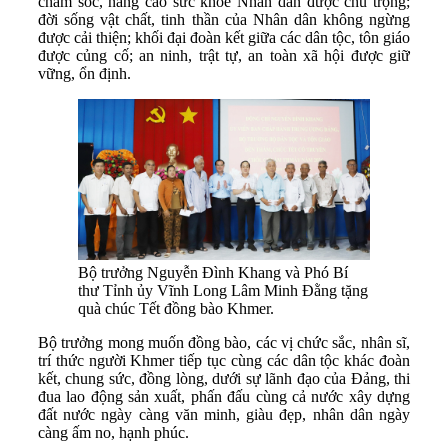
chăm sóc, nâng cao sức khỏe Nhân dân được chú trọng;
đời sống vật chất, tinh thần của Nhân dân không ngừng
được cải thiện; khối đại đoàn kết giữa các dân tộc, tôn giáo
được củng cố; an ninh, trật tự, an toàn xã hội được giữ
vững, ổn định.
Bộ trưởng Nguyễn Đình Khang và Phó Bí
thư Tỉnh ủy Vĩnh Long Lâm Minh Đằng tặng
quà chúc Tết đồng bào Khmer.
Bộ trưởng mong muốn đồng bào, các vị chức sắc, nhân sĩ,
trí thức người Khmer tiếp tục cùng các dân tộc khác đoàn
kết, chung sức, đồng lòng, dưới sự lãnh đạo của Đảng, thi
đua lao động sản xuất, phấn đấu cùng cả nước xây dựng
đất nước ngày càng văn minh, giàu đẹp, nhân dân ngày
càng ấm no, hạnh phúc.