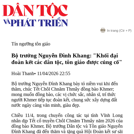
In trang
(Ctr + P)
Tín ngưỡng tôn giáo
Bộ trưởng Nguyễn Đình Khang: "Khối đại
đoàn kết các dân tộc, tôn giáo được củng cố"
Hoài Thanh
•
11/04/2026 22:55
Bộ trưởng Nguyễn Đình Khang bày tỏ niềm vui khi đến
thăm, chúc Tết Chôl Chnăm Thmây đồng bào Khmer;
mong muốn đồng bào, các vị chức sắc, nhân sĩ, trí thức
người Khmer tiếp tục đoàn kết, chung sức xây dựng đất
nước ngày càng văn minh, giàu đẹp.
Chiều 11/4, trong chuyến công tác tại tỉnh Vĩnh Long
nhân dịp Tết cổ truyền Chôl Chnăm Thmây năm 2026 của
đồng bào Khmer, Bộ trưởng Dân tộc và Tôn giáo Nguyễn
Đình Khang đã đến thăm và tặng quà Hội Đoàn kết sư sãi