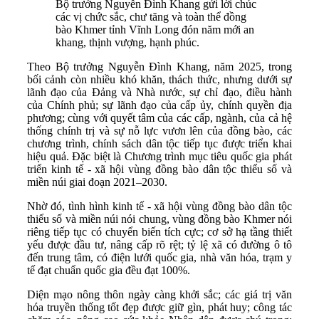
Bộ trưởng Nguyễn Đình Khang gửi lời chúc
các vị chức sắc, chư tăng và toàn thể đồng
bào Khmer tỉnh Vĩnh Long đón năm mới an
khang, thịnh vượng, hạnh phúc.
Theo Bộ trưởng Nguyễn Đình Khang, năm 2025, trong
bối cảnh còn nhiều khó khăn, thách thức, nhưng dưới sự
lãnh đạo của Đảng và Nhà nước, sự chỉ đạo, điều hành
của Chính phủ; sự lãnh đạo của cấp ủy, chính quyền địa
phương; cùng với quyết tâm của các cấp, ngành, của cả hệ
thống chính trị và sự nỗ lực vươn lên của đồng bào, các
chương trình, chính sách dân tộc tiếp tục được triển khai
hiệu quả. Đặc biệt là Chương trình mục tiêu quốc gia phát
triển kinh tế - xã hội vùng đồng bào dân tộc thiểu số và
miền núi giai đoạn 2021–2030.
Nhờ đó, tình hình kinh tế - xã hội vùng đồng bào dân tộc
thiểu số và miền núi nói chung, vùng đồng bào Khmer nói
riêng tiếp tục có chuyển biến tích cực; cơ sở hạ tầng thiết
yếu được đầu tư, nâng cấp rõ rệt; tỷ lệ xã có đường ô tô
đến trung tâm, có điện lưới quốc gia, nhà văn hóa, trạm y
tế đạt chuẩn quốc gia đều đạt 100%.
Diện mạo nông thôn ngày càng khởi sắc; các giá trị văn
hóa truyền thống tốt đẹp được giữ gìn, phát huy; công tác