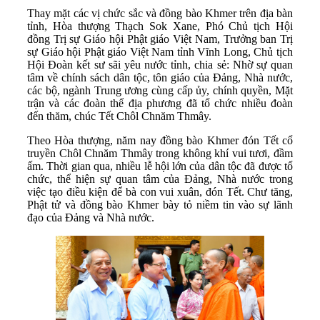
Thay mặt các vị chức sắc và đồng bào Khmer trên địa bàn
tỉnh, Hòa thượng Thạch Sok Xane, Phó Chủ tịch Hội
đồng Trị sự Giáo hội Phật giáo Việt Nam, Trưởng ban Trị
sự Giáo hội Phật giáo Việt Nam tỉnh Vĩnh Long, Chủ tịch
Hội Đoàn kết sư sãi yêu nước tỉnh, chia sẻ: Nhờ sự quan
tâm về chính sách dân tộc, tôn giáo của Đảng, Nhà nước,
các bộ, ngành Trung ương cùng cấp ủy, chính quyền, Mặt
trận và các đoàn thể địa phương đã tổ chức nhiều đoàn
đến thăm, chúc Tết Chôl Chnăm Thmây.
Theo Hòa thượng, năm nay đồng bào Khmer đón Tết cổ
truyền Chôl Chnăm Thmây trong không khí vui tươi, đầm
ấm. Thời gian qua, nhiều lễ hội lớn của dân tộc đã được tổ
chức, thể hiện sự quan tâm của Đảng, Nhà nước trong
việc tạo điều kiện để bà con vui xuân, đón Tết. Chư tăng,
Phật tử và đồng bào Khmer bày tỏ niềm tin vào sự lãnh
đạo của Đảng và Nhà nước.