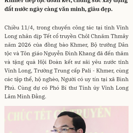
Khmer tiếp tục đoàn kết, chung sức xây dựng
đất nước ngày càng văn minh, giàu đẹp.
Chiều 11/4, trong chuyến công tác tại tỉnh Vĩnh
Long nhân dịp Tết cổ truyền Chôl Chnăm Thmây
năm 2026 của đồng bào Khmer, Bộ trưởng Dân
tộc và Tôn giáo Nguyễn Đình Khang đã đến thăm
và tặng quà Hội Đoàn kết sư sãi yêu nước tỉnh
Vĩnh Long, Trường Trung cấp Pali - Khmer, cùng
các tập thể, hộ nghèo, Người có uy tín tại xã Bình
Phú. Cùng dự có Phó Bí thư Tỉnh ủy Vĩnh Long
Lâm Minh Đằng.