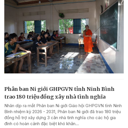
Phân ban Ni giới GHPGVN tỉnh Ninh Bình
trao 180 triệu đồng xây nhà tình nghĩa
Nhân dịp ra mắt Phân ban Ni giới Giáo hội GHPGVN tỉnh Ninh
Bình nhiệm kỳ 2026 - 2031, Phân ban Ni giới đã trao 180 triệu
đồng hỗ trợ xây dựng 3 căn nhà tình nghĩa cho các hộ gia
đình có hoàn cảnh đặc biệt khó khăn...