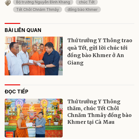
Bộ trưởng Nguyễn Đình Khang
chúc Tết
Tết Chôl Chnăm Thmây
đồng bào Khmer
BÀI LIÊN QUAN
Thứ trưởng Y Thông trao
quà Tết, gửi lời chúc tới
đồng bào Khmer ở An
Giang
ĐỌC TIẾP
Thứ trưởng Y Thông
thăm, chúc Tết Chôl
Chnăm Thmây đồng bào
Khmer tại Cà Mau