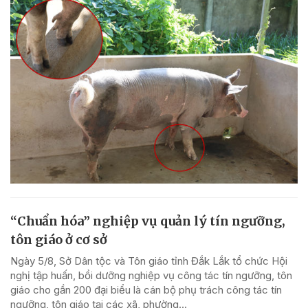
“Chuẩn hóa” nghiệp vụ quản lý tín ngưỡng,
tôn giáo ở cơ sở
Ngày 5/8, Sở Dân tộc và Tôn giáo tỉnh Đắk Lắk tổ chức Hội
nghị tập huấn, bồi dưỡng nghiệp vụ công tác tín ngưỡng, tôn
giáo cho gần 200 đại biểu là cán bộ phụ trách công tác tín
ngưỡng, tôn giáo tại các xã, phường...