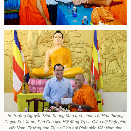
Bộ trưởng Nguyễn Đình Khang tặng quà, chúc Tết Hòa thượng
Thạch Sok Xane, Phó Chủ tịch Hội đồng Trị sự Giáo hội Phật giáo
Việt Nam, Trưởng ban Trị sự Giáo hội Phật giáo Việt Nam tỉnh