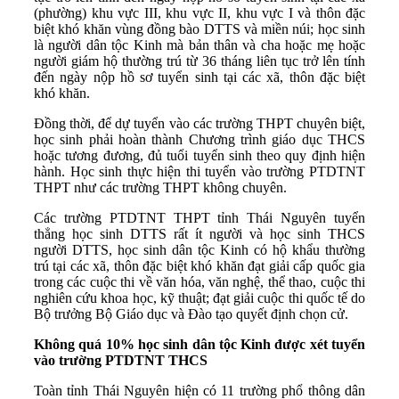
(phường) khu vực III, khu vực II, khu vực I và thôn đặc
biệt khó khăn vùng đồng bào DTTS và miền núi; học sinh
là người dân tộc Kinh mà bản thân và cha hoặc mẹ hoặc
người giám hộ thường trú từ 36 tháng liên tục trở lên tính
đến ngày nộp hồ sơ tuyển sinh tại các xã, thôn đặc biệt
khó khăn.
Đồng thời, để dự tuyển vào các trường THPT chuyên biệt,
học sinh phải hoàn thành Chương trình giáo dục THCS
hoặc tương đương, đủ tuổi tuyển sinh theo quy định hiện
hành. Học sinh thực hiện thi tuyển vào trường PTDTNT
THPT như các trường THPT không chuyên.
Các trường PTDTNT THPT tỉnh Thái Nguyên tuyển
thẳng học sinh DTTS rất ít người và học sinh THCS
người DTTS, học sinh dân tộc Kinh có hộ khẩu thường
trú tại các xã, thôn đặc biệt khó khăn đạt giải cấp quốc gia
trong các cuộc thi về văn hóa, văn nghệ, thể thao, cuộc thi
nghiên cứu khoa học, kỹ thuật; đạt giải cuộc thi quốc tế do
Bộ trưởng Bộ Giáo dục và Đào tạo quyết định chọn cử.
Không quá 10% học sinh dân tộc Kinh được xét tuyển
vào trường PTDTNT THCS
Toàn tỉnh Thái Nguyên hiện có 11 trường phổ thông dân